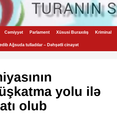
Cəmiyyət
Parlament
Xüsusi Buraxılış
Kriminal
 edib Ağsuda tulladılar – Dəhşətli cinayət
iyasının
üşkatma yolu ilə
atı olub