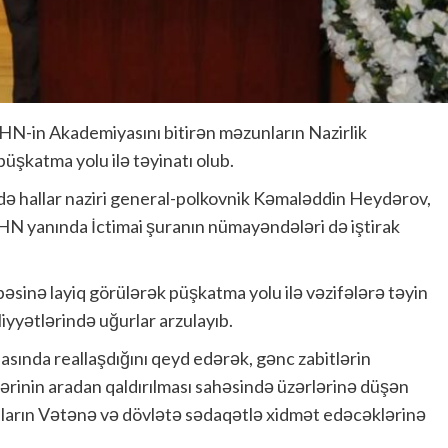
HN-in Akademiyasını bitirən məzunların Nazirlik
şkatma yolu ilə təyinatı olub.
adə hallar naziri general-polkovnik Kəmaləddin Heydərov,
FHN yanında İctimai şuranın nümayəndələri də iştirak
sinə layiq görülərək püşkatma yolu ilə vəzifələrə təyin
iyyətlərində uğurlar arzulayıb.
əsasında reallaşdığını qeyd edərək, gənc zabitlərin
ələrinin aradan qaldırılması sahəsində üzərlərinə düşən
 onların Vətənə və dövlətə sədaqətlə xidmət edəcəklərinə