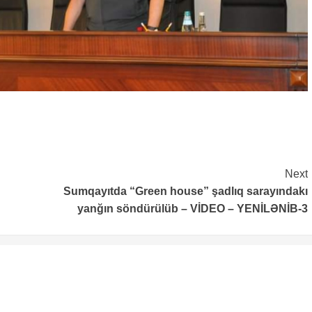
Next
Sumqayıtda “Green house” şadlıq sarayındakı
yanğın söndürülüb – VİDEO – YENİLƏNİB-3