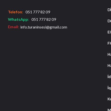
D
Telefon
:
051 777 82 09
WhatsApp
:
051 777 82 09
D
Email:
info.turaninsesi@gmail.com
El
F
H
H
İ
İq
K
M