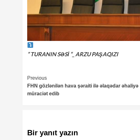
” TURANIN SƏSİ “_ ARZU PAŞAQIZI
Continue
Previous
FHN gözlənilən hava şəraiti ilə əlaqədar əhaliyə
Reading
müraciət edib
Bir yanıt yazın