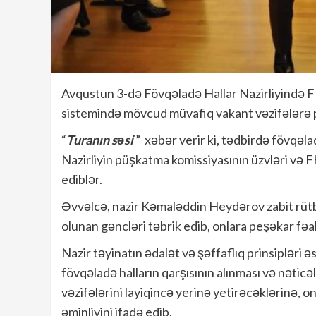
Avqustun 3-də Fövqəladə Hallar Nazirliyində F
sistemində mövcud müvafiq vakant vəzifələrə pü
“
Turanın səsi
” xəbər verir ki, tədbirdə fövqəl
Nazirliyin püşkatma komissiyasının üzvləri və 
ediblər.
Əvvəlcə, nazir Kəmaləddin Heydərov zabit rütbə
olunan gəncləri təbrik edib, onlara peşəkar fəal
Nazir təyinatın ədalət və şəffaflıq prinsipləri 
fövqəladə halların qarşısının alınması və nətic
vəzifələrini layiqincə yerinə yetirəcəklərinə,
əminliyini ifadə edib.