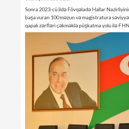
Sonra 2023-cü ildə Fövqəladə Hallar Nazirliyin
başa vuran 100 məzun və magistratura səviyyəs
qapalı zərfləri çəkməklə püşkatma yolu ilə FHN 