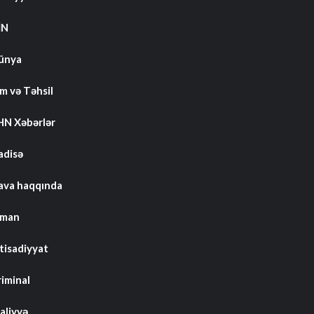
İN
ünya
m və Təhsil
HN Xəbərlər
adisə
ava haqqında
dman
tisadiyyat
riminal
aliyyə