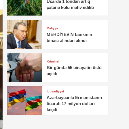
Ucarda 1 tondan artıq
çətənə kolu məhv edilib
Maliyyə
MEHDİYEVİN bankının
binası əlindən alındı
Kriminal
Bir gündə 55 cinayətin üstü
açıldı
İqtisadiyyat
Azərbaycanla Ermənistanın
ticarəti 17 milyon dolları
keçdi