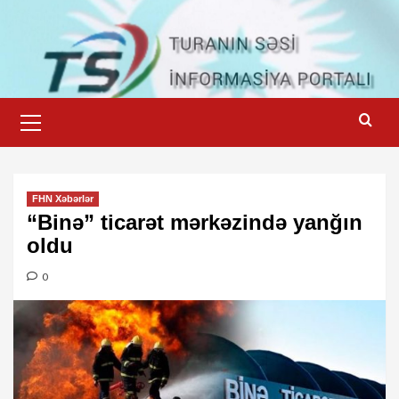
Skip
to
content
Primary
Menu
FHN Xəbərlər
“Binə” ticarət mərkəzində yanğın
oldu
0