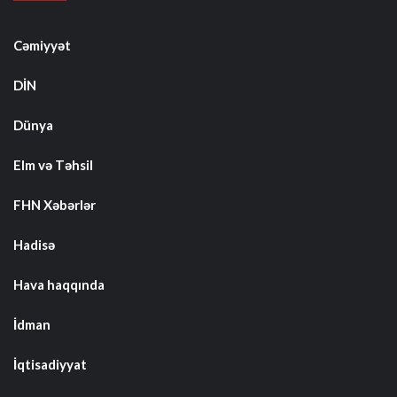
Cəmiyyət
DİN
Dünya
Elm və Təhsil
FHN Xəbərlər
Hadisə
Hava haqqında
İdman
İqtisadiyyat