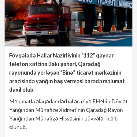
Fövqəladə Hallar Nazirliyinin “112” qaynar
telefon xəttinə Bakı şəhəri, Qaradağ
rayonunda yerləşən “Binə” ticarət mərkəzinin
ərazisində yanğın baş verməsi barədə məlumat
daxil olub.
Məlumatla əlaqədar dərhal əraziyə FHN-in Dövlət
Yanğından Mühafizə Xidmətinin Qaradağ Rayon
Yanğından Mühafizə Hissəsinin qüvvələri cəlb
olunub.