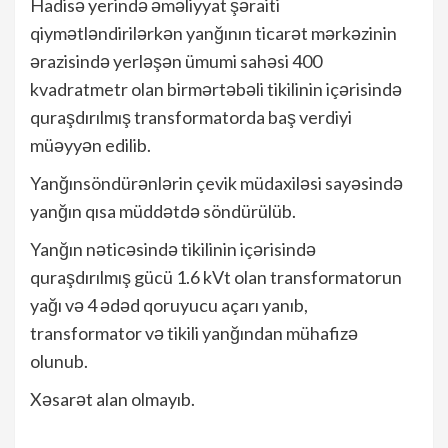
Hadisə yerində əməliyyat şəraiti
qiymətləndirilərkən yanğının ticarət mərkəzinin
ərazisində yerləşən ümumi sahəsi 400
kvadratmetr olan birmərtəbəli tikilinin içərisində
quraşdırılmış transformatorda baş verdiyi
müəyyən edilib.
Yanğınsöndürənlərin çevik müdaxiləsi sayəsində
yanğın qısa müddətdə söndürülüb.
Yanğın nəticəsində tikilinin içərisində
quraşdırılmış gücü 1.6 kVt olan transformatorun
yağı və 4 ədəd qoruyucu açarı yanıb,
transformator və tikili yanğından mühafizə
olunub.
Xəsarət alan olmayıb.