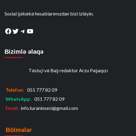
Sosial şəbəkə hesablarımızdan bizi izləyin.
Facebook
Twitter
Telegram
YouTube
Bizimlə əlaqə
Təsisçi və Baş redaktor Arzu Paşaqızı
Telefon
:
051 777 82 09
WhatsApp
:
051 777 82 09
Email:
info.turaninsesi@gmail.com
Bölmələr