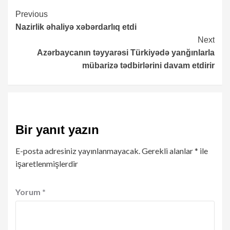
Continue
Previous
Nazirlik əhaliyə xəbərdarlıq etdi
Reading
Next
Azərbaycanın təyyarəsi Türkiyədə yanğınlarla
mübarizə tədbirlərini davam etdirir
Bir yanıt yazın
E-posta adresiniz yayınlanmayacak.
Gerekli alanlar
*
ile
işaretlenmişlerdir
Yorum
*