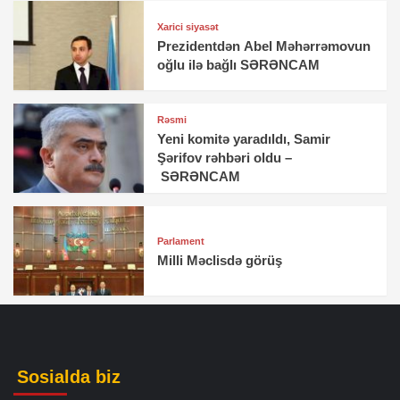
Xarici siyasət
Prezidentdən Abel Məhərrəmovun
oğlu ilə bağlı SƏRƏNCAM
Rəsmi
Yeni komitə yaradıldı, Samir
Şərifov rəhbəri oldu –
SƏRƏNCAM
Parlament
Milli Məclisdə görüş
Sosialda biz