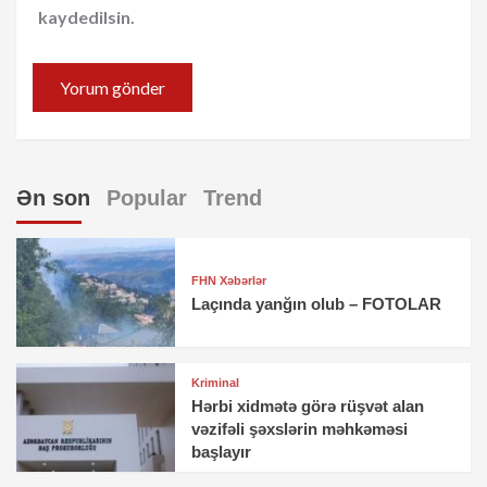
kaydedilsin.
Ən son
Popular
Trend
FHN Xəbərlər
Laçında yanğın olub – FOTOLAR
Kriminal
Hərbi xidmətə görə rüşvət alan
vəzifəli şəxslərin məhkəməsi
başlayır