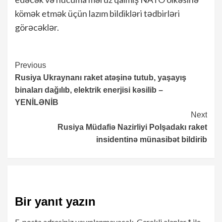
kömək etmək üçün lazım bildikləri tədbirləri
görəcəklər.
Continue
Previous
Rusiya Ukraynanı raket atəşinə tutub, yaşayış
Reading
binaları dağılıb, elektrik enerjisi kəsilib –
YENİLƏNİB
Next
Rusiya Müdafiə Nazirliyi Polşadakı raket
insidentinə münasibət bildirib
Bir yanıt yazın
E-posta adresiniz yayınlanmayacak.
Gerekli alanlar
*
ile