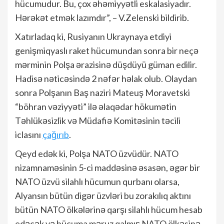
hücumudur. Bu, çox əhəmiyyətli eskalasiyadır.
Hərəkət etmək lazımdır”, – V.Zelenski bildirib.
Xatırladaq ki, Rusiyanın Ukraynaya etdiyi
genişmiqyaslı raket hücumundan sonra bir neçə
mərminin Polşa ərazisinə düşdüyü güman edilir.
Hadisə nəticəsində 2 nəfər həlak olub. Olaydan
sonra Polşanın Baş naziri Mateuş Moravetski
“böhran vəziyyəti” ilə əlaqədar hökumətin
Təhlükəsizlik və Müdafiə Komitəsinin təcili
iclasını
çağırıb
.
Qeyd edək ki, Polşa NATO üzvüdür. NATO
nizamnaməsinin 5-ci maddəsinə əsasən, əgər bir
NATO üzvü silahlı hücumun qurbanı olarsa,
Alyansın bütün digər üzvləri bu zorakılıq aktını
bütün NATO ölkələrinə qarşı silahlı hücum hesab
edəcək və hücuma məruz qalmış NATO ölkəsinə