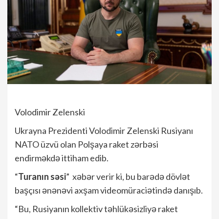
Volodimir Zelenski
Ukrayna Prezidenti Volodimir Zelenski Rusiyanı
NATO üzvü olan Polşaya raket zərbəsi
endirməkdə ittiham edib.
“
Turanın səsi
” xəbər verir ki, bu barədə dövlət
başçısı ənənəvi axşam videomüraciətində danışıb.
“Bu, Rusiyanın kollektiv təhlükəsizliyə raket