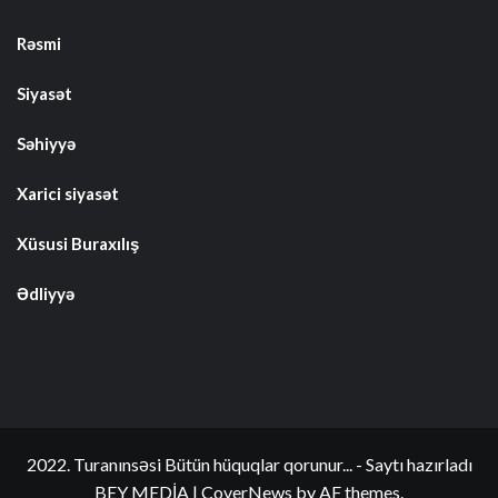
Rəsmi
Siyasət
Səhiyyə
Xarici siyasət
Xüsusi Buraxılış
Ədliyyə
2022. Turanınsəsi Bütün hüquqlar qorunur... - Saytı hazırladı
BEY MEDİA
|
CoverNews
by AF themes.