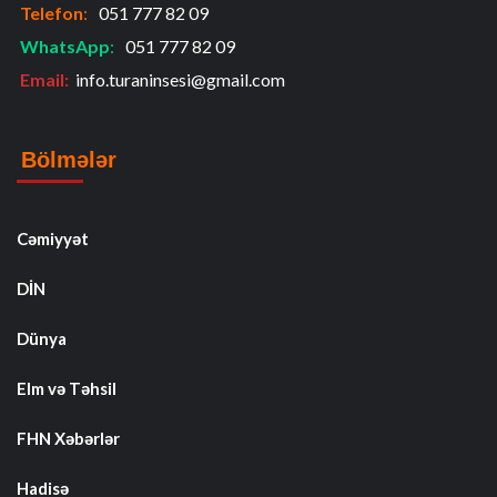
Telefon
:
051 777 82 09
WhatsApp
:
051 777 82 09
Email:
info.turaninsesi@gmail.com
Bölmələr
Cəmiyyət
DİN
Dünya
Elm və Təhsil
FHN Xəbərlər
Hadisə