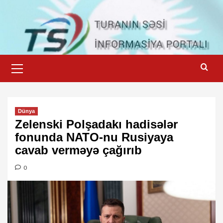
Skip
to
content
Primary
Menu
Dünya
Zelenski Polşadakı hadisələr
fonunda NATO-nu Rusiyaya
cavab verməyə çağırıb
0