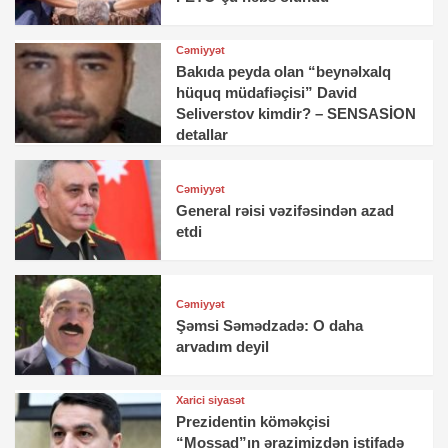
Cəmiyyət
Bakıda peyda olan “beynəlxalq
hüquq müdafiəçisi” David
Seliverstov kimdir? – SENSASİON
detallar
Cəmiyyət
General rəisi vəzifəsindən azad
etdi
Cəmiyyət
Şəmsi Səmədzadə: O daha
arvadım deyil
Xarici siyasət
Prezidentin köməkçisi
“Mossad”ın ərazimizdən istifadə