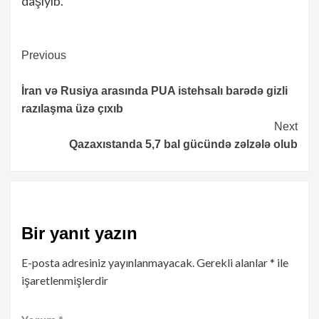
daşıyıb.
Continue
Previous
Reading
İran və Rusiya arasında PUA istehsalı barədə gizli
razılaşma üzə çıxıb
Next
Qazaxıstanda 5,7 bal gücündə zəlzələ olub
Bir yanıt yazın
E-posta adresiniz yayınlanmayacak.
Gerekli alanlar
*
ile
işaretlenmişlerdir