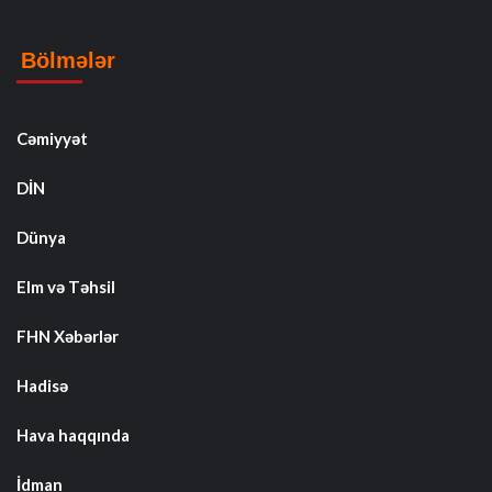
Bölmələr
Cəmiyyət
DİN
Dünya
Elm və Təhsil
FHN Xəbərlər
Hadisə
Hava haqqında
İdman