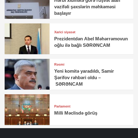
Hərbi xidmətə görə rüşvət alan
vəzifəli şəxslərin məhkəməsi
başlayır
Xarici siyasət
Prezidentdən Abel Məhərrəmovun
oğlu ilə bağlı SƏRƏNCAM
Rəsmi
Yeni komitə yaradıldı, Samir
Şərifov rəhbəri oldu –
SƏRƏNCAM
Parlament
Milli Məclisdə görüş