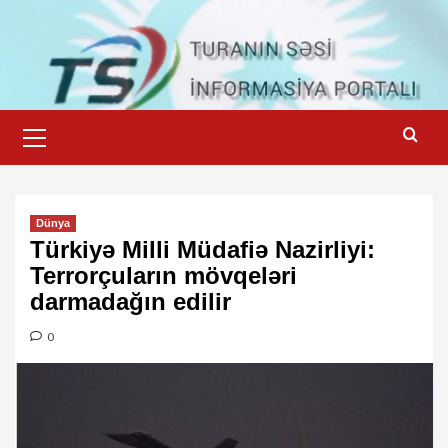
Skip
to
content
Primary
Menu
Dünya
Türkiyə Milli Müdafiə Nazirliyi:
Terrorçuların mövqeləri
darmadağın edilir
0