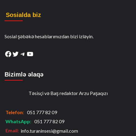
Sosialda biz
Sosial şəbəkə hesablarımızdan bizi izləyin.
Facebook
Twitter
Telegram
YouTube
Bizimlə əlaqə
Təsisçi və Baş redaktor Arzu Paşaqızı
Telefon
:
051 777 82 09
WhatsApp
:
051 777 82 09
Email:
info.turaninsesi@gmail.com