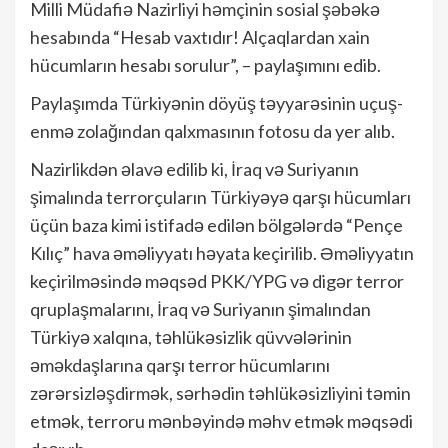
Milli Müdafiə Nazirliyi həmçinin sosial şəbəkə
hesabında “Hesab vaxtıdır! Alçaqlardan xain
hücumların hesabı sorulur”, – paylaşımını edib.
Paylaşımda Türkiyənin döyüş təyyarəsinin uçuş-
enmə zolağından qalxmasının fotosu da yer alıb.
Nazirlikdən əlavə edilib ki, İraq və Suriyanın
şimalında terrorçuların Türkiyəyə qarşı hücumları
üçün baza kimi istifadə edilən bölgələrdə “Pençe
Kılıç” hava əməliyyatı həyata keçirilib. Əməliyyatın
keçirilməsində məqsəd PKK/YPG və digər terror
qruplaşmalarını, İraq və Suriyanın şimalından
Türkiyə xalqına, təhlükəsizlik qüvvələrinin
əməkdaşlarına qarşı terror hücumlarını
zərərsizləşdirmək, sərhədin təhlükəsizliyini təmin
etmək, terroru mənbəyində məhv etmək məqsədi