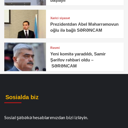
başlayır
Xarici siyasət
Prezidentdən Abel Məhərrəmovun
oğlu ilə bağlı SƏRƏNCAM
Rəsmi
Yeni komitə yaradıldı, Samir
Şərifov rəhbəri oldu –
SƏRƏNCAM
Sosialda biz
Sosial şəbəkə hesablarımızdan bizi izləyin.