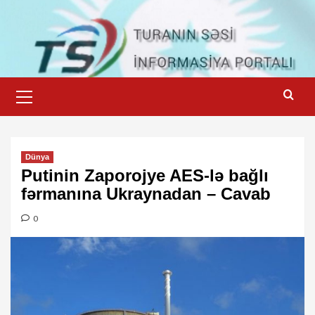
Skip
to
content
Primary
Menu
Dünya
Putinin Zaporojye AES-lə bağlı
fərmanına Ukraynadan – Cavab
0