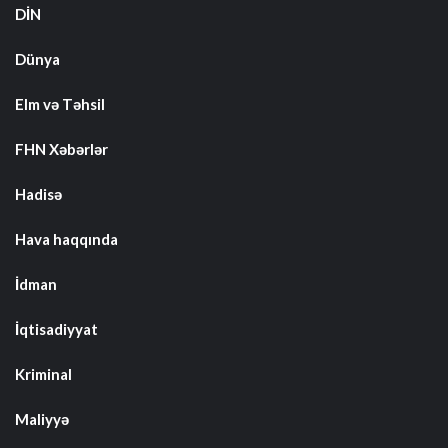
DİN
Dünya
Elm və Təhsil
FHN Xəbərlər
Hadisə
Hava haqqında
İdman
İqtisadiyyat
Kriminal
Maliyyə