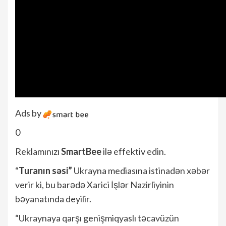
Ads by
0
Reklamınızı
SmartBee
ilə effektiv edin.
“
Turanın səsi”
Ukrayna mediasına istinadən xəbər
verir ki, bu barədə Xarici İşlər Nazirliyinin
bəyanatında deyilir.
“Ukraynaya qarşı genişmiqyaslı təcavüzün