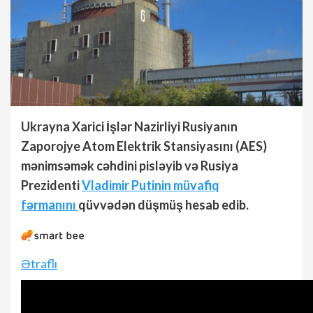
Ukrayna Xarici İşlər Nazirliyi Rusiyanın
Zaporojye Atom Elektrik Stansiyasını (AES)
mənimsəmək cəhdini pisləyib və Rusiya
Prezidenti
Vladimir Putinin müvafiq
fərmanını
qüvvədən düşmüş hesab edib.
Ətraflı