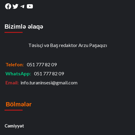
Facebook
Twitter
Telegram
YouTube
Bizimlə əlaqə
Təsisçi və Baş redaktor Arzu Paşaqızı
Telefon
:
051 777 82 09
WhatsApp
:
051 777 82 09
Email:
info.turaninsesi@gmail.com
Bölmələr
Cəmiyyət