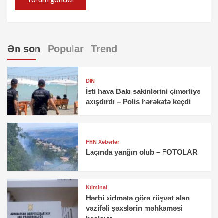
Ən son
Popular
Trend
DİN
İsti hava Bakı sakinlərini çimərliyə
axışdırdı – Polis hərəkətə keçdi
FHN Xəbərlər
Laçında yanğın olub – FOTOLAR
Kriminal
Hərbi xidmətə görə rüşvət alan
vəzifəli şəxslərin məhkəməsi