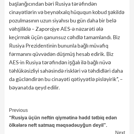
başlanğıcından bəri Rusiya tərəfindən
cinayətlərin və beynəlxalq hüququn kobud şəkildə
pozulmasının uzun siyahısı bu gün daha bir belə
vəhşiliklə – Zaporojye AES-ə nəzarəti ələ
keçirmək üçün qanunsuz cəhdlə tamamlandı. Biz
Rusiya Prezidentinin bununla bağlı müvafiq
fərmanını qüvvədən düşmüş hesab edirik. Biz
AES-in Rusiya tərəfindən işğalı ilə bağlı nüvə
təhlükəsizliyi sahəsində riskləri və təhdidləri daha
da gücləndirən bu cinayəti qətiyyətlə pisləyirik”, –
bəyanatda qeyd edilir.
Continue
Previous
“Rusiya üçün neftin qiymətinə hədd tətbiq edən
Reading
ölkələrə neft satmaq məqsədəuyğun deyil”.
Next