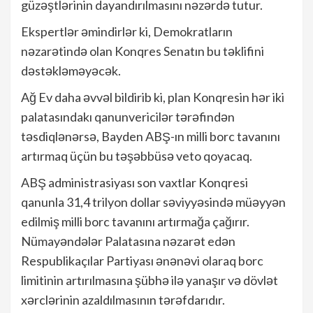
güzəştlərinin dayandırılmasını nəzərdə tutur.
Ekspertlər əmindirlər ki, Demokratların
nəzarətində olan Konqres Senatın bu təklifini
dəstəkləməyəcək.
Ağ Ev daha əvvəl bildirib ki, plan Konqresin hər iki
palatasındakı qanunvericilər tərəfindən
təsdiqlənərsə, Bayden ABŞ-ın milli borc tavanını
artırmaq üçün bu təşəbbüsə veto qoyacaq.
ABŞ administrasiyası son vaxtlar Konqresi
qanunla 31,4 trilyon dollar səviyyəsində müəyyən
edilmiş milli borc tavanını artırmağa çağırır.
Nümayəndələr Palatasına nəzarət edən
Respublikaçılar Partiyası ənənəvi olaraq borc
limitinin artırılmasına şübhə ilə yanaşır və dövlət
xərclərinin azaldılmasının tərəfdarıdır.