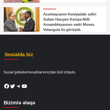
Parlament
Azərbaycanın Keniyadakı səfiri
Sultan Hacıyev Keniya Milli
Assambleyasının sədri Moses
Vetangula ilə görüşüb
Sosialda biz
Sosial şəbəkə hesablarımızdan bizi izləyin.
Facebook
Twitter
Telegram
YouTube
Bizimlə əlaqə