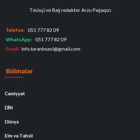
Təsisçi və Baş redaktor Arzu Paşaqızı
Telefon
:
051 777 82 09
WhatsApp
:
051 777 82 09
Email:
info.turaninsesi@gmail.com
Bölmələr
Cəmiyyət
DİN
Dünya
Elm və Təhsil