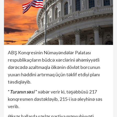
ABŞ Konqresinin Nümayəndələr Palatası
respublikaçıların büdcə xərclərini əhəmiyyətli
dərəcədə azaltmaqla ölkənin dövlət borcunun
yuxarı həddini artırmaq üçün təklif etdiyi planı
təsdiqləyib.
“
Turanın səsi
” xəbər verir ki, təşəbbüsü 217
konqresmen dəstəkləyib, 215-i isə əleyhinə səs
verib.
Əksər hallarda səslər partiya mənsubiyyəti