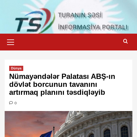
Skip
to
content
Primary
Menu
Dünya
Nümayəndələr Palatası ABŞ-ın
dövlət borcunun tavanını
artırmaq planını təsdiqləyib
0