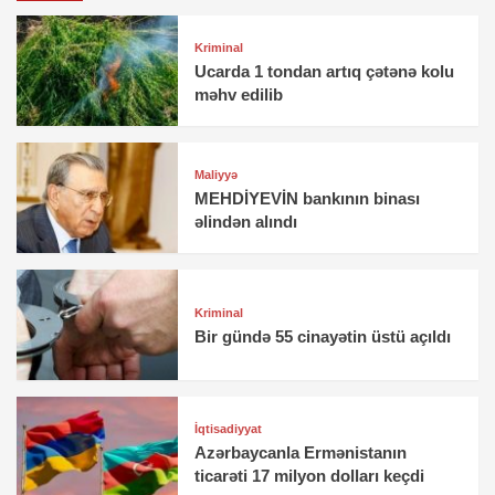
Kriminal
Ucarda 1 tondan artıq çətənə kolu
məhv edilib
Maliyyə
MEHDİYEVİN bankının binası
əlindən alındı
Kriminal
Bir gündə 55 cinayətin üstü açıldı
İqtisadiyyat
Azərbaycanla Ermənistanın
ticarəti 17 milyon dolları keçdi