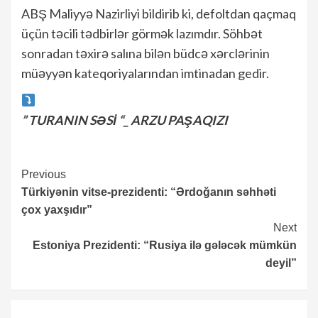
ABŞ Maliyyə Nazirliyi bildirib ki, defoltdan qaçmaq
üçün təcili tədbirlər görmək lazımdır. Söhbət
sonradan təxirə salına bilən büdcə xərclərinin
müəyyən kateqoriyalarından imtinadan gedir.
” TURANIN SƏSİ “_ ARZU PAŞAQIZI
Continue
Previous
Türkiyənin vitse-prezidenti: “Ərdoğanın səhhəti
Reading
çox yaxşıdır”
Next
Estoniya Prezidenti: “Rusiya ilə gələcək mümkün
deyil”