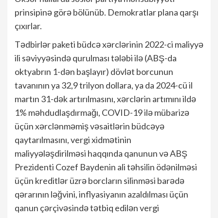
prinsipinə görə bölünüb. Demokratlar plana qarşı
çıxırlar.
Tədbirlər paketi büdcə xərclərinin 2022-ci maliyyə
ili səviyyəsində qurulması tələbi ilə (ABŞ-da
oktyabrın 1-dən başlayır) dövlət borcunun
tavanının ya 32,9 trilyon dollara, ya da 2024-cü il
martın 31-dək artırılmasını, xərclərin artımını ildə
1% məhdudlaşdırmağı, COVID-19 ilə mübarizə
üçün xərclənməmiş vəsaitlərin büdcəyə
qaytarılmasını, vergi xidmətinin
maliyyələşdirilməsi haqqında qanunun və ABŞ
Prezidenti Cozef Baydenin ali təhsilin ödənilməsi
üçün kreditlər üzrə borcların silinməsi barədə
qərarının ləğvini, inflyasiyanın azaldılması üçün
qanun çərçivəsində tətbiq edilən vergi