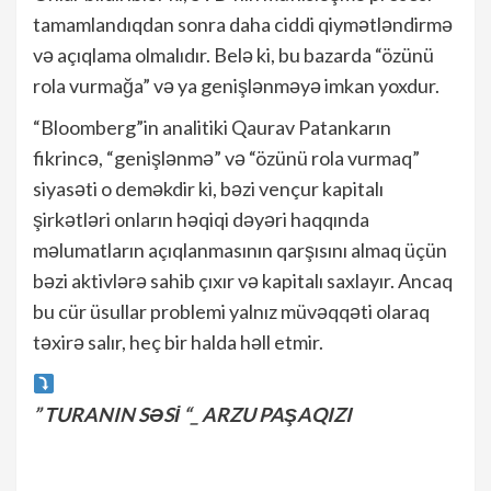
tamamlandıqdan sonra daha ciddi qiymətləndirmə
və açıqlama olmalıdır. Belə ki, bu bazarda “özünü
rola vurmağa” və ya genişlənməyə imkan yoxdur.
“Bloomberg”in analitiki Qaurav Patankarın
fikrincə, “genişlənmə” və “özünü rola vurmaq”
siyasəti o deməkdir ki, bəzi vençur kapitalı
şirkətləri onların həqiqi dəyəri haqqında
məlumatların açıqlanmasının qarşısını almaq üçün
bəzi aktivlərə sahib çıxır və kapitalı saxlayır. Ancaq
bu cür üsullar problemi yalnız müvəqqəti olaraq
təxirə salır, heç bir halda həll etmir.
” TURANIN SƏSİ “_ ARZU PAŞAQIZI