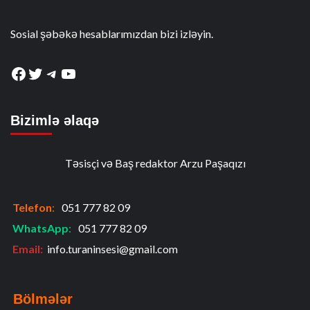
Sosial şəbəkə hesablarımızdan bizi izləyin.
Facebook
Twitter
Telegram
YouTube
Bizimlə əlaqə
Təsisçi və Baş redaktor Arzu Paşaqızı
Telefon
:
051 777 82 09
WhatsApp
:
051 777 82 09
Email:
info.turaninsesi@gmail.com
Bölmələr