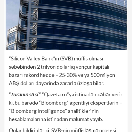
“Silicon Valley Bank”ın (SVB) müflis olması
səbəbindən 2 trilyon dollarlıq vençur kapitalı
bazarı rekord həddə – 25-30% və ya 500 milyon
ABŞ dolları dəyərində zərərlə üzləşə bilər.
“
turanın səsi
” “Qazeta.ru”ya istinadən xəbər verir
ki, bu barədə “Bloomberg” agentliyi ekspertlərin –
“Bloomberg Intelligence” analitiklərinin
hesablamalarına istinadən məlumat yayıb.
Onlar bildiriblər ki, SVB-nin müflisləşmə prosesi