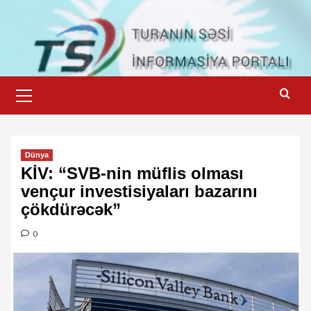
Skip
to
content
Primary
Menu
Dünya
KİV: “SVB-nin müflis olması
vençur investisiyaları bazarını
çökdürəcək”
0