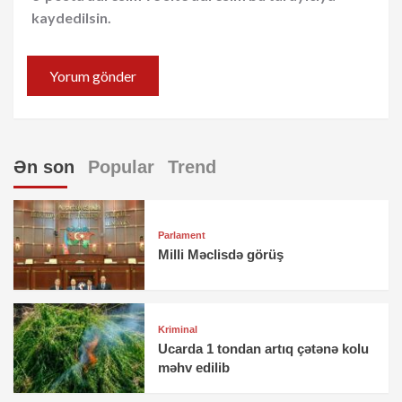
kaydedilsin.
Ən son
Popular
Trend
Parlament
Milli Məclisdə görüş
Kriminal
Ucarda 1 tondan artıq çətənə kolu
məhv edilib