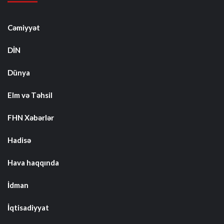
Cəmiyyət
DİN
Dünya
Elm və Təhsil
FHN Xəbərlər
Hadisə
Hava haqqında
İdman
İqtisadiyyat