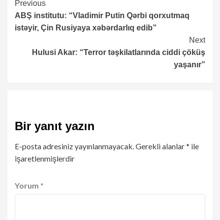
Continue
Previous
ABŞ institutu: “Vladimir Putin Qərbi qorxutmaq
Reading
istəyir, Çin Rusiyaya xəbərdarlıq edib”
Next
Hulusi Akar: “Terror təşkilatlarında ciddi çöküş
yaşanır”
Bir yanıt yazın
E-posta adresiniz yayınlanmayacak.
Gerekli alanlar
*
ile
işaretlenmişlerdir
Yorum
*