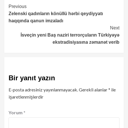
Continue
Previous
Zelenski qadınların könüllü hərbi qeydiyyatı
Reading
haqqında qanun imzaladı
Next
İsveçin yeni Baş naziri terrorçuların Türkiyəyə
ekstradisiyasına zəmanət verib
Bir yanıt yazın
E-posta adresiniz yayınlanmayacak.
Gerekli alanlar
*
ile
işaretlenmişlerdir
Yorum
*