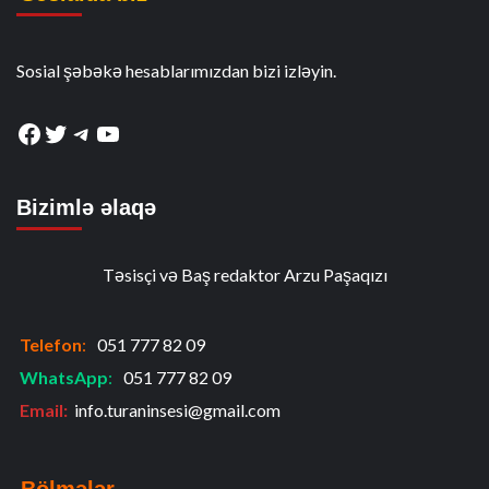
Sosial şəbəkə hesablarımızdan bizi izləyin.
Facebook
Twitter
Telegram
YouTube
Bizimlə əlaqə
Təsisçi və Baş redaktor Arzu Paşaqızı
Telefon
:
051 777 82 09
WhatsApp
:
051 777 82 09
Email:
info.turaninsesi@gmail.com
Bölmələr