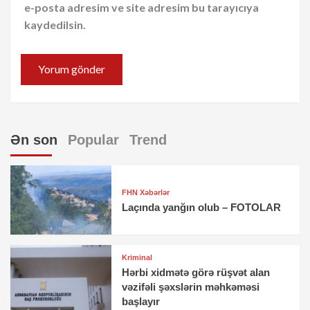
e-posta adresim ve site adresim bu tarayıcıya
kaydedilsin.
Ən son
Popular
Trend
FHN Xəbərlər
Laçında yanğın olub – FOTOLAR
Kriminal
Hərbi xidmətə görə rüşvət alan
vəzifəli şəxslərin məhkəməsi
başlayır