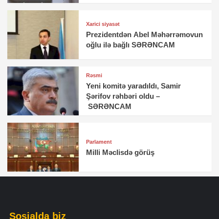
Xarici siyasət
Prezidentdən Abel Məhərrəmovun
oğlu ilə bağlı SƏRƏNCAM
Rəsmi
Yeni komitə yaradıldı, Samir
Şərifov rəhbəri oldu –
SƏRƏNCAM
Parlament
Milli Məclisdə görüş
Sosialda biz