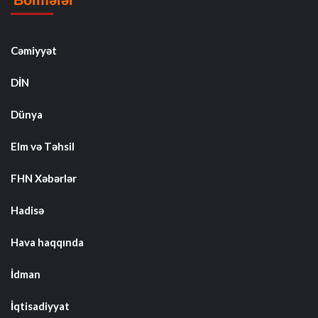
Cəmiyyət
DİN
Dünya
Elm və Təhsil
FHN Xəbərlər
Hadisə
Hava haqqında
İdman
İqtisadiyyat