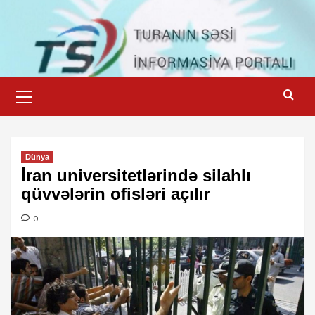
Skip
to
content
Primary
Menu
Dünya
İran universitetlərində silahlı
qüvvələrin ofisləri açılır
0