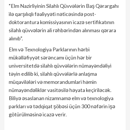
“Elm Nazirliyinin Silahlı Qüvvələrin Baş Qərargahı
ilə qarşılıqlı fəaliyyəti nəticəsində post-
doktorantura komissiyasının icazə sertifikatının
silahlı qüvvələrin ali rəhbərindən alınması qərara
alınıb”.
Elm və Texnologiya Parklarının hərbi
mükəlləfiyyət sərəncamı üçün hər bir
universitetdə silahlı qüvvələrin nümayəndəliyi
təyin edilib ki, silahlı qüvvələrlə anlaşma
müqavilələri və memorandumlari həmin
nümayəndəliklər vasitəsilə həyata keçiriləcək.
Biliyə əsaslanan nizamnamə elm və texnologiya
parkları və tədqiqat şöbəsi üçün 300 nəfərin işə
götürülməsinə icazə verir.