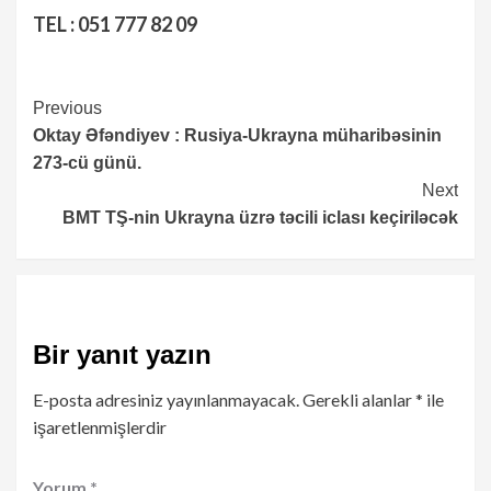
TEL : 051 777 82 09
Continue
Previous
Oktay Əfəndiyev : Rusiya-Ukrayna müharibəsinin
Reading
273-cü günü.
Next
BMT TŞ-nin Ukrayna üzrə təcili iclası keçiriləcək
Bir yanıt yazın
E-posta adresiniz yayınlanmayacak.
Gerekli alanlar
*
ile
işaretlenmişlerdir
Yorum
*