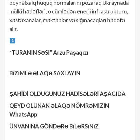
beynəlxalq hüquq normalarını pozaraq Ukraynada
mülki hədəfləri, o cümlədən enerji infrastrukturu,
xəstəxanalar, məktəblər və sığınacaqları hədəfə
alır.
“
TURANIN SƏSİ” Arzu Paşaqızı
BİZİMLƏ ƏLAQƏ SAXLAYIN
ŞAHİDİ OLDUGUNUZ HADİSƏLƏRİ AŞAGIDA
QEYD OLUNAN ƏLAQƏ NÖMRƏMİZİN
WhatsApp
ÜNVANINA GÖNDƏRƏ BİLƏRSİNİZ