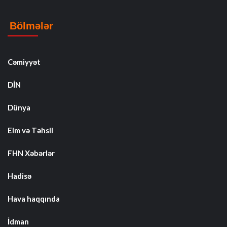
Bölmələr
Cəmiyyət
DİN
Dünya
Elm və Təhsil
FHN Xəbərlər
Hadisə
Hava haqqında
İdman