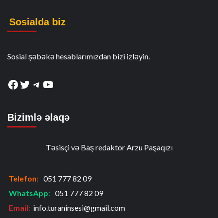
Sosialda biz
Sosial şəbəkə hesablarımızdan bizi izləyin.
Facebook
Twitter
Telegram
YouTube
Bizimlə əlaqə
Təsisçi və Baş redaktor Arzu Paşaqızı
Telefon
:
051 777 82 09
WhatsApp
:
051 777 82 09
Email:
info.turaninsesi@gmail.com