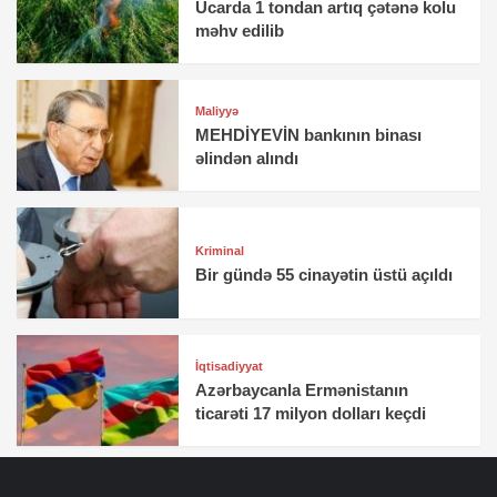
Ucarda 1 tondan artıq çətənə kolu
məhv edilib
Maliyyə
MEHDİYEVİN bankının binası
əlindən alındı
Kriminal
Bir gündə 55 cinayətin üstü açıldı
İqtisadiyyat
Azərbaycanla Ermənistanın
ticarəti 17 milyon dolları keçdi