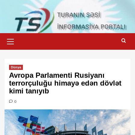
Skip
to
content
Primary
Menu
Dünya
Avropa Parlamenti Rusiyanı
terrorçuluğu himayə edən dövlət
kimi tanıyıb
0