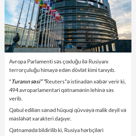
Avropa Parlamenti səs çoxluğu ilə Rusiyanı
terrorçuluğu himayə edən dövlət kimi tanıyıb.
“
Turanın səsi” “
Reuters”ə istinadən xəbər verir ki,
494 avroparlamentari qətnamənin lehinə səs
verib.
Qəbul ediliən sənəd hüquqi qüvvəyə malik deyil və
məsləhət xarakteri daşıyır.
Qətnamədə bildirilib ki, Rusiya hərbçiləri