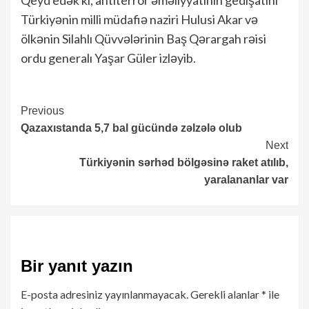
Türkiyənin milli müdafiə naziri Hulusi Akar və
ölkənin Silahlı Qüvvələrinin Baş Qərargah rəisi
ordu generalı Yaşar Güler izləyib.
Continue
Previous
Qazaxıstanda 5,7 bal gücündə zəlzələ olub
Reading
Next
Türkiyənin sərhəd bölgəsinə raket atılıb,
yaralananlar var
Bir yanıt yazın
E-posta adresiniz yayınlanmayacak.
Gerekli alanlar
*
ile