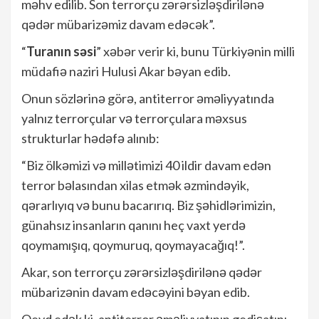
məhv edilib. Son terrorçu zərərsizləşdirilənə
qədər mübarizəmiz davam edəcək”.
“
Turanın səsi
” xəbər verir ki, bunu Türkiyənin milli
müdafiə naziri Hulusi Akar bəyan edib.
Onun sözlərinə görə, antiterror əməliyyatında
yalnız terrorçular və terrorçulara məxsus
strukturlar hədəfə alınıb:
“Biz ölkəmizi və millətimizi 40 ildir davam edən
terror bəlasından xilas etmək əzmindəyik,
qərarlıyıq və bunu bacarırıq. Biz şəhidlərimizin,
günahsız insanların qanını heç vaxt yerdə
qoymamışıq, qoymuruq, qoymayacağıq!”.
Akar, son terrorçu zərərsizləşdirilənə qədər
mübarizənin davam edəcəyini bəyan edib.
Qeyd edək ki, antiterror əməliyyatının gedişatını