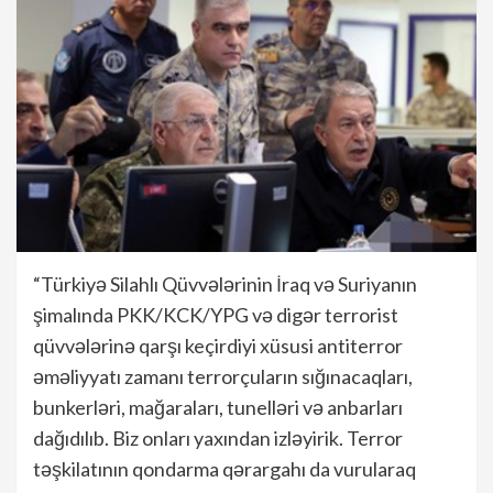
“Türkiyə Silahlı Qüvvələrinin İraq və Suriyanın
şimalında PKK/KCK/YPG və digər terrorist
qüvvələrinə qarşı keçirdiyi xüsusi antiterror
əməliyyatı zamanı terrorçuların sığınacaqları,
bunkerləri, mağaraları, tunelləri və anbarları
dağıdılıb. Biz onları yaxından izləyirik. Terror
təşkilatının qondarma qərargahı da vurularaq