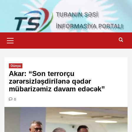
Skip
to
content
Primary
Menu
Dünya
Akar: “Son terrorçu
zərərsizləşdirilənə qədər
mübarizəmiz davam edəcək”
0