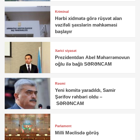
Kriminal
Hərbi xidmətə görə rüşvət alan
vəzifəli şəxslərin məhkəməsi
başlayır
Xarici siyasət
Prezidentdən Abel Məhərrəmovun
oğlu ilə bağlı SƏRƏNCAM
Rəsmi
Yeni komitə yaradıldı, Samir
Şərifov rəhbəri oldu –
SƏRƏNCAM
Parlament
Milli Məclisdə görüş