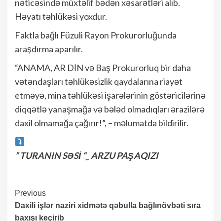
nəticəsində müxtəlif bədən xəsarətləri alıb.
Həyatı təhlükəsi yoxdur.
Faktla bağlı Füzuli Rayon Prokurorluğunda
araşdırma aparılır.
“ANAMA, AR DİN və Baş Prokurorluq bir daha
vətəndaşları təhlükəsizlik qaydalarına riayət
etməyə, mina təhlükəsi işarələrinin göstəricilərinə
diqqətlə yanaşmağa və bələd olmadıqları ərazilərə
daxil olmamağa çağırır!”, – məlumatda bildirilir.
” TURANIN SƏSİ “_ ARZU PAŞAQIZI
Continue
Previous
Daxili işlər naziri xidmətə qəbulla bağlınövbəti sıra
Reading
baxışı keçirib