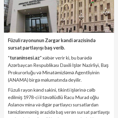
Füzuli rayonunun Zərgər kəndi ərazisində
sursat partlayışı baş verib.
“
turaninsesi.az
” xəbər verir ki, bu barədə
Azərbaycan Respublikası Daxili İşlər Nazirliyi, Baş
Prokurorluğu və Minatəmizləmə Agentliyinin
(ANAMA) birgə məlumatında deyilir.
Füzuli rayon kənd sakini, tikinti işlərinə cəlb
edilmiş 1978-ci il təvəllüdlü Racu Murad oğlu
Aslanov mina və digər partlayıcı sursatlardan
təmizlənməmiş ərazidə baş verən sursat partlayışı