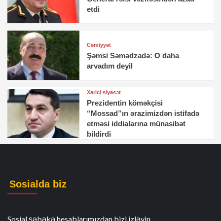
etdi
Cəmiyyət
Şəmsi Səmədzadə: O daha
arvadım deyil
Xarici siyasət
Prezidentin köməkçisi
“Mossad”ın ərazimizdən istifadə
etməsi iddialarına münasibət
bildirdi
Sosialda biz
Sosial şəbəkə hesablarımızdan bizi izləyin.