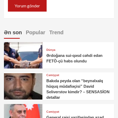
Ən son
Popular
Trend
Dünya
Ərdoğana sui-qəsd cəhdi edən
FETÖ-çü həbs olundu
Cəmiyyət
Bakıda peyda olan “beynəlxalq
hüquq müdafiəçisi” David
Seliverstov kimdir? – SENSASİON
detallar
Cəmiyyət
General rəisi vəzifəsindən azad