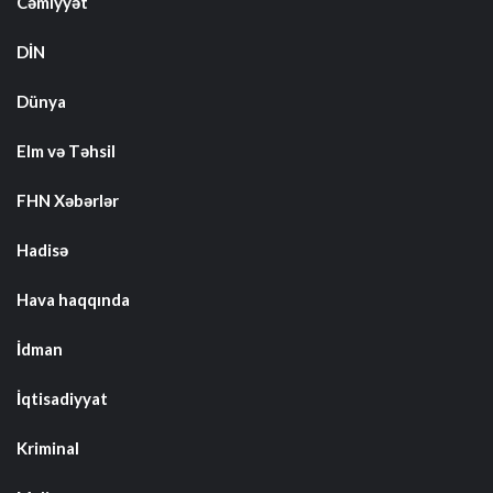
Cəmiyyət
DİN
Dünya
Elm və Təhsil
FHN Xəbərlər
Hadisə
Hava haqqında
İdman
İqtisadiyyat
Kriminal