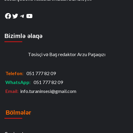
Facebook
Twitter
Telegram
YouTube
Bizimlə əlaqə
Təsisçi və Baş redaktor Arzu Paşaqızı
Telefon
:
051 777 82 09
WhatsApp
:
051 777 82 09
Email:
info.turaninsesi@gmail.com
Bölmələr