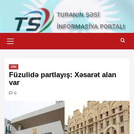
Skip
to
content
Primary
Menu
DİN
Füzulidə partlayış: Xəsarət alan
var
0