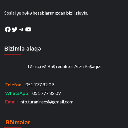
Sosial şəbəkə hesablarımızdan bizi izləyin.
Facebook
Twitter
Telegram
YouTube
Bizimlə əlaqə
Təsisçi və Baş redaktor Arzu Paşaqızı
Telefon
:
051 777 82 09
WhatsApp
:
051 777 82 09
Email:
info.turaninsesi@gmail.com
Bölmələr