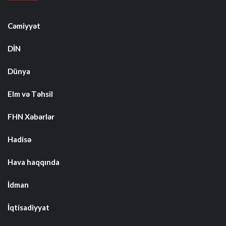
Cəmiyyət
DİN
Dünya
Elm və Təhsil
FHN Xəbərlər
Hadisə
Hava haqqında
İdman
İqtisadiyyat