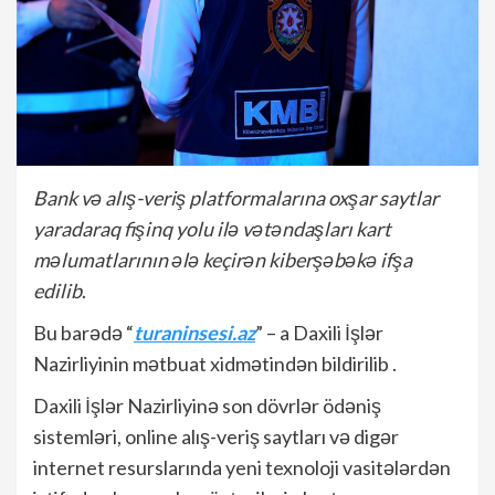
Bank və alış-veriş platformalarına oxşar saytlar
yaradaraq fişinq yolu ilə vətəndaşları kart
məlumatlarının ələ keçirən kiberşəbəkə ifşa
edilib
.
Bu barədə “
turaninsesi.az
” – a Daxili İşlər
Nazirliyinin mətbuat xidmətindən bildirilib .
Daxili İşlər Nazirliyinə son dövrlər ödəniş
sistemləri, online alış-veriş saytları və digər
internet resurslarında yeni texnoloji vasitələrdən