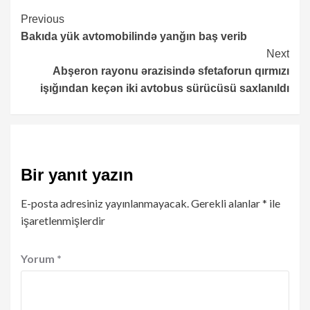
Continue
Previous
Bakıda yük avtomobilində yanğın baş verib
Reading
Next
Abşeron rayonu ərazisində sfetaforun qırmızı
işığından keçən iki avtobus sürücüsü saxlanıldı
Bir yanıt yazın
E-posta adresiniz yayınlanmayacak.
Gerekli alanlar
*
ile
işaretlenmişlerdir
Yorum
*