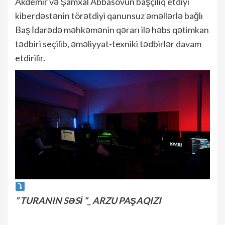
Akdemir və Şamxal Abbasovun başçılıq etdiyi
kiberdəstənin törətdiyi qanunsuz əməllərlə bağlı
Baş İdarədə məhkəmənin qərarı ilə həbs qətimkan
tədbiri seçilib, əməliyyat-texniki tədbirlər davam
etdirilir.
” TURANIN SƏSİ “_ ARZU PAŞAQIZI