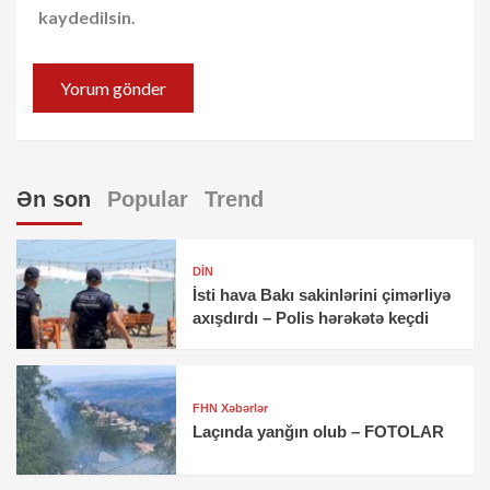
kaydedilsin.
Ən son
Popular
Trend
DİN
İsti hava Bakı sakinlərini çimərliyə
axışdırdı – Polis hərəkətə keçdi
FHN Xəbərlər
Laçında yanğın olub – FOTOLAR