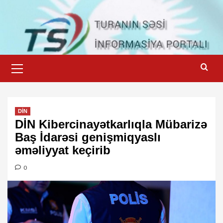
Skip
to
content
Primary
Menu
DİN
DİN Kibercinayətkarlıqla Mübarizə
Baş İdarəsi genişmiqyaslı
əməliyyat keçirib
0