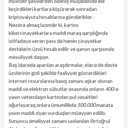
müxtəlif şəxslərdən ödəniş müqabilində ələ
keçirdikləri kartlara köçürərək sonradan
kriptovalyuta hesablarına göndəriblər.
Nəzərə almaq lazımdır ki, kartını
kibercinayətkarlara maddi maraq qarşılığında
istifadəyə verən şəxs də həmin cinayətkar
dəstələrin üzvü hesab edilir və qanun qarşısında
məsuliyyət daşıyır.
Baş İdarədə aparılan araşdırmalar, eləcə də dəstə
üzvlərinin gizli şəkildə fəaliyyət göstərdikləri
internet resurslarına baxış zamanı aşkar olunan
maddi və elektron sübutlar əsasında onların
400
-ə
yaxın vətəndaşın kartından pul vəsaitləri
oğurlayaraq onlara ümumilikdə
500.000
manata
yaxın maddi ziyan vurduqları müəyyən edilib.
Sonuncu əməliyyat zamanı saxlanılan Ərtoğrul