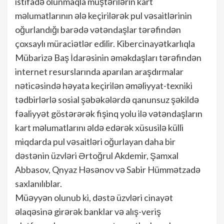
istifadə olunmaqla müştərilərin kart
məlumatlarının ələ keçirilərək pul vəsaitlərinin
oğurlandığı barədə vətəndaşlar tərəfindən
çoxsaylı müraciətlər edilir. Kibercinayətkarlıqla
Mübarizə Baş İdarəsinin əməkdaşları tərəfindən
internet resurslarında aparılan araşdırmalar
nəticəsində həyata keçirilən əməliyyat-texniki
tədbirlərlə sosial şəbəkələrdə qanunsuz şəkildə
fəaliyyət göstərərək fişinq yolu ilə vətəndaşların
kart məlumatlarını əldə edərək xüsusilə külli
miqdarda pul vəsaitləri oğurlayan daha bir
dəstənin üzvləri Ərtoğrul Akdemir, Şamxal
Abbasov, Qnyaz Həsənov və Sabir Hümmətzadə
saxlanılıblar.
Müəyyən olunub ki, dəstə üzvləri cinayət
əlaqəsinə girərək banklar və alış-veriş