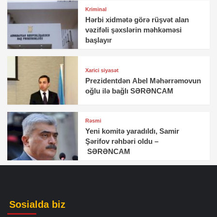
Kriminal
Hərbi xidmətə görə rüşvət alan
vəzifəli şəxslərin məhkəməsi
başlayır
Xarici siyasət
Prezidentdən Abel Məhərrəmovun
oğlu ilə bağlı SƏRƏNCAM
Rəsmi
Yeni komitə yaradıldı, Samir
Şərifov rəhbəri oldu –
SƏRƏNCAM
Sosialda biz