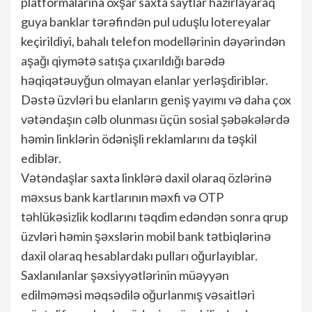
platformalarına oxşar saxta saytlar hazırlayaraq
guya banklar tərəfindən pul uduşlu lotereyalar
keçirildiyi, bahalı telefon modellərinin dəyərindən
aşağı qiymətə satışa çıxarıldığı barədə
həqiqətəuyğun olmayan elanlar yerləşdiriblər.
Dəstə üzvləri bu elanların geniş yayımı və daha çox
vətəndaşın cəlb olunması üçün sosial şəbəkələrdə
həmin linklərin ödənişli reklamlarını da təşkil
ediblər.
Vətəndaşlar saxta linklərə daxil olaraq özlərinə
məxsus bank kartlarının məxfi və OTP
təhlükəsizlik kodlarını təqdim edəndən sonra qrup
üzvləri həmin şəxslərin mobil bank tətbiqlərinə
daxil olaraq hesablardakı pulları oğurlayıblar.
Saxlanılanlar şəxsiyyətlərinin müəyyən
edilməməsi məqsədilə oğurlanmış vəsaitləri