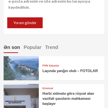
e-posta adresim ve site adresim bu tarayıcıya
kaydedilsin.
Ən son
Popular
Trend
FHN Xəbərlər
Laçında yanğın olub – FOTOLAR
Kriminal
Hərbi xidmətə görə rüşvət alan
vəzifəli şəxslərin məhkəməsi
başlayır