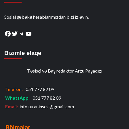
Sosial şəbəkə hesablarımızdan bizi izləyin.
Facebook
Twitter
Telegram
YouTube
Bizimlə əlaqə
Təsisçi və Baş redaktor Arzu Paşaqızı
Telefon
:
051 777 82 09
WhatsApp
:
051 777 82 09
Email:
info.turaninsesi@gmail.com
Bölmələr