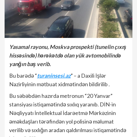
Yasamal rayonu, Moskva prospekti (tunelin çıxış
hissəsində) hərəkətdə olan yük avtomobilində
yanğın baş verib.
Bu barədə “
turaninsesi.az
” – a Daxili İşlər
Nazirliyinin mətbuat xidmətindən bildirilib .
Bu səbəbdən hazırda metronun “20 Yanvar”
stansiyası istiqamətində sıxlıq yaranıb. DİN-in
Nəqliyyatı İntellektual İdarəetmə Mərkəzinin
əməkdaşları tərəfindən yol polisinə məlumat
verilib və sıxlığın aradan qaldırılması istiqamətində