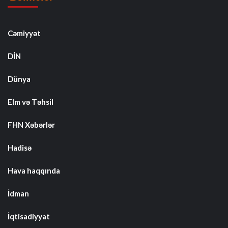
Cəmiyyət
DİN
Dünya
Elm və Təhsil
FHN Xəbərlər
Hadisə
Hava haqqında
İdman
İqtisadiyyat