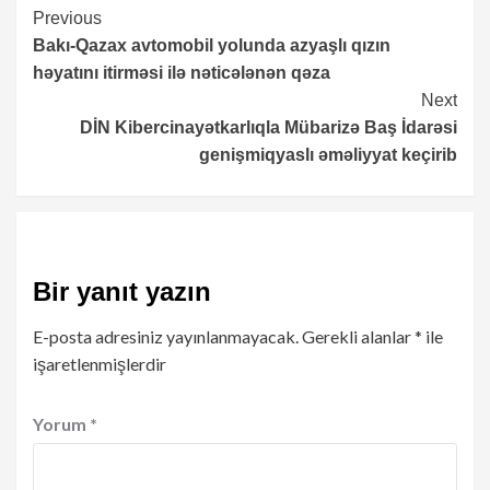
Continue
Previous
Bakı-Qazax avtomobil yolunda azyaşlı qızın
Reading
həyatını itirməsi ilə nəticələnən qəza
Next
DİN Kibercinayətkarlıqla Mübarizə Baş İdarəsi
genişmiqyaslı əməliyyat keçirib
Bir yanıt yazın
E-posta adresiniz yayınlanmayacak.
Gerekli alanlar
*
ile
işaretlenmişlerdir
Yorum
*