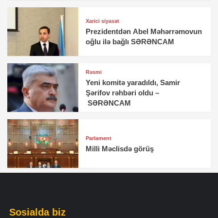
Xarici siyasət
Prezidentdən Abel Məhərrəmovun
oğlu ilə bağlı SƏRƏNCAM
Rəsmi
Yeni komitə yaradıldı, Samir
Şərifov rəhbəri oldu –
SƏRƏNCAM
Parlament
Milli Məclisdə görüş
Sosialda biz