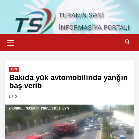
Skip
to
content
Primary
Menu
DİN
Bakıda yük avtomobilində yanğın
baş verib
0