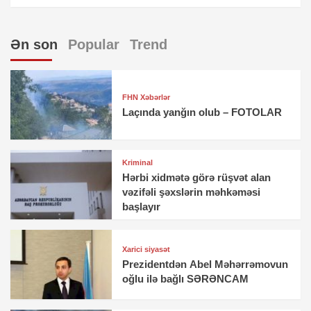
Ən son
Popular
Trend
FHN Xəbərlər
Laçında yanğın olub – FOTOLAR
Kriminal
Hərbi xidmətə görə rüşvət alan
vəzifəli şəxslərin məhkəməsi
başlayır
Xarici siyasət
Prezidentdən Abel Məhərrəmovun
oğlu ilə bağlı SƏRƏNCAM