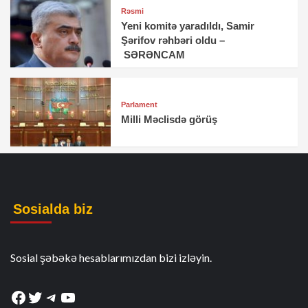
Rəsmi
Yeni komitə yaradıldı, Samir
Şərifov rəhbəri oldu –
SƏRƏNCAM
Parlament
Milli Məclisdə görüş
Sosialda biz
Sosial şəbəkə hesablarımızdan bizi izləyin.
Facebook
Twitter
Telegram
YouTube