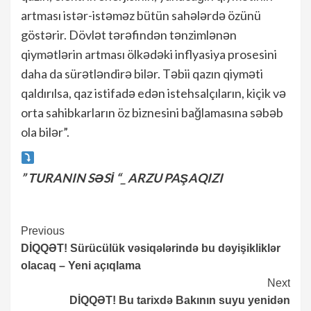
artması istər-istəməz bütün sahələrdə özünü
göstərir. Dövlət tərəfindən tənzimlənən
qiymətlərin artması ölkədəki inflyasiya prosesini
daha da sürətləndirə bilər. Təbii qazın qiyməti
qaldırılsa, qaz istifadə edən istehsalçıların, kiçik və
orta sahibkarların öz biznesini bağlamasına səbəb
ola bilər”.
” TURANIN SƏSİ “_ ARZU PAŞAQIZI
Continue
Previous
DİQQƏT! Sürücülük vəsiqələrində bu dəyişikliklər
Reading
olacaq – Yeni açıqlama
Next
DİQQƏT! Bu tarixdə Bakının suyu yenidən