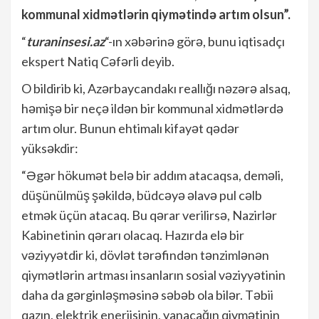
kommunal xidmətlərin qiymətində artım olsun”.
“
turaninsesi.az
“-ın xəbərinə görə, bunu iqtisadçı
ekspert Natiq Cəfərli deyib.
O bildirib ki, Azərbaycandakı reallığı nəzərə alsaq,
həmişə bir neçə ildən bir kommunal xidmətlərdə
artım olur. Bunun ehtimalı kifayət qədər
yüksəkdir:
“Əgər hökumət belə bir addım atacaqsa, deməli,
düşünülmüş şəkildə, büdcəyə əlavə pul cəlb
etmək üçün atacaq. Bu qərar verilirsə, Nazirlər
Kabinetinin qərarı olacaq. Hazırda elə bir
vəziyyətdir ki, dövlət tərəfindən tənzimlənən
qiymətlərin artması insanların sosial vəziyyətinin
daha da gərginləşməsinə səbəb ola bilər. Təbii
qazın, elektrik enerjisinin, yanacağın qiymətinin