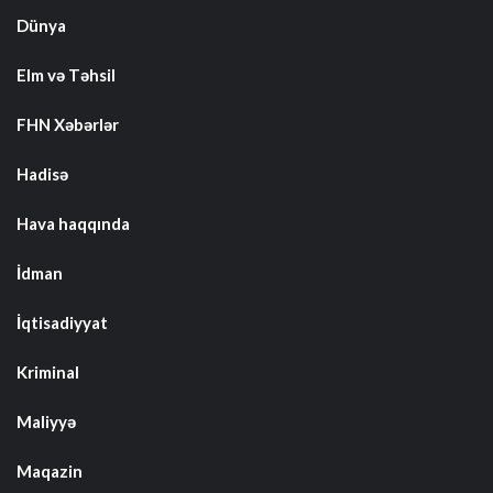
Dünya
Elm və Təhsil
FHN Xəbərlər
Hadisə
Hava haqqında
İdman
İqtisadiyyat
Kriminal
Maliyyə
Maqazin