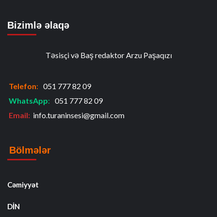
Bizimlə əlaqə
Təsisçi və Baş redaktor Arzu Paşaqızı
Telefon
:
051 777 82 09
WhatsApp
:
051 777 82 09
Email:
info.turaninsesi@gmail.com
Bölmələr
Cəmiyyət
DİN