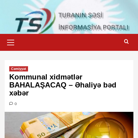
Skip
to
content
Primary
Menu
Cəmiyyət
Kommunal xidmətlər
BAHALAŞACAQ – Əhaliyə bəd
xəbər
0