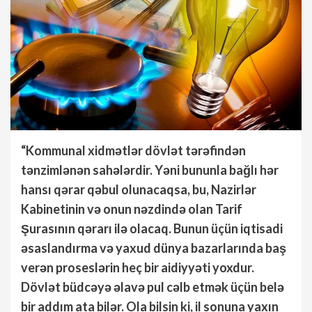
“Kommunal xidmətlər dövlət tərəfindən
tənzimlənən sahələrdir. Yəni bununla bağlı hər
hansı qərar qəbul olunacaqsa, bu, Nazirlər
Kabinetinin və onun nəzdində olan Tarif
Şurasının qərarı ilə olacaq. Bunun üçün iqtisadi
əsaslandırma və yaxud dünya bazarlarında baş
verən proseslərin heç bir aidiyyəti yoxdur.
Dövlət büdcəyə əlavə pul cəlb etmək üçün belə
bir addım ata bilər. Ola bilsin ki, il sonuna yaxın