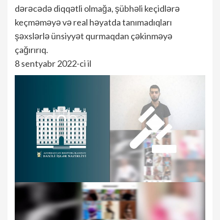
dərəcədə diqqətli olmağa, şübhəli keçidlərə
keçməməyə və real həyatda tanımadıqları
şəxslərlə ünsiyyət qurmaqdan çəkinməyə
çağırırıq.
8 sentyabr 2022-ci il