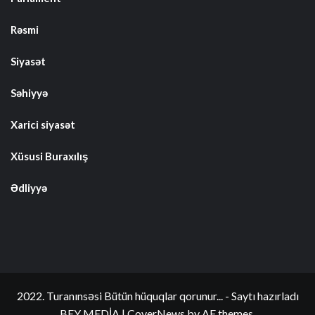
Rəsmi
Siyasət
Səhiyyə
Xarici siyasət
Xüsusi Buraxılış
Ədliyyə
2022. Turanınsəsi Bütün hüquqlar qorunur... - Saytı hazırladı
BEY MEDİA
|
CoverNews
by AF themes.