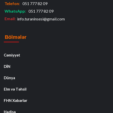
Telefon
:
051 777 82 09
WhatsApp
:
051 777 82 09
Email:
info.turaninsesi@gmail.com
Bölmələr
Cəmiyyət
DİN
Dünya
Elm və Təhsil
FHN Xəbərlər
Hadisə