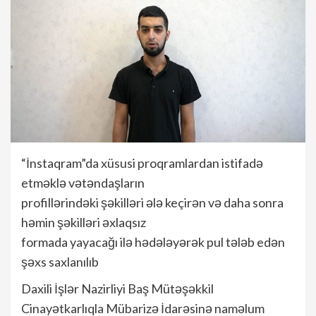
“İnstaqram”da xüsusi proqramlardan istifadə
etməklə vətəndaşların
profillərindəki şəkilləri ələ keçirən və daha sonra
həmin şəkilləri əxlaqsız
formada yayacağı ilə hədələyərək pul tələb edən
şəxs saxlanılıb
Daxili İşlər Nazirliyi Baş Mütəşəkkil
Cinayətkarlıqla Mübarizə İdarəsinə naməlum