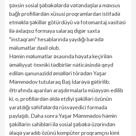
şəxsin sosial şəbəkələrdə vətəndaşlara məxsus
bağlı profillərdən xüsusi proqramlardan istifadə
etməklə şəkillər götürdüyü və fotomantaj vasitəsi
ilə əxlaqsız formaya salaraq digər saxta
“instaqram” hesablarında yaydığı barədə
məlumatlar daxil olub.
Həmin məlumatlar əsasında həyata keçirilən
əməliyyat-texniki tədbirlər nəticəsində qeyd
edilən qanunazidd əməlləri törədən Yaşar
Məmmədov tutularaq Baş İdarəyə gətirilib.
Ətrafında aparılan araşdırmalarla müəyyən edilib
ki, o, profillərdən əldə etdiyi şəkilləri özünün
yaratdığı səhifələrdə rüsvayedici formada
paylaşıb. Daha sonra Yaşar Məmmədov həmin
şəkillərin sahibləri ilə sosial şəbəkə üzərindən
əlaqə yaradıb özünü kompüter proqramçısı kimi