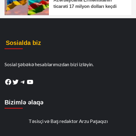
ticarəti 17 milyon dolları keçdi
Sosialda biz
Sosial şəbəkə hesablarımızdan bizi izləyin.
Facebook
Twitter
Telegram
YouTube
Bizimlə əlaqə
Təsisçi və Baş redaktor Arzu Paşaqızı