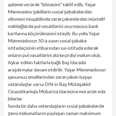
qələmə verərək “köməyini” təklif edib. Yaşar
Məmmədov şəkillərin sosial şəbəkələrdən
silinməsi müqabilində zərərçəkənlərdən müxtəlif
məbləğlərdə pul vəsaitlərini ona məxsus bank
kartlarına köçürülməsini istəyib. Bu yolla Yaşar
Məmmədovun 50-ə yaxın sosial şəbəkə
istifadəçisinin etibarından sui-istifadə edərək
onların pul vəsaitlərini ələ keçirdiyi məlum olub.
Aşkar edilən faktlarla bağlı Baş İdarədə
araşdırmalar davam etdirilir. Yaşar Məmmədovun
qanunsuz əməllərindən zərərçəkən başqa
vətəndaşlar varsa DİN-in Baş Mütəşəkkil
Cinayətkarlıqla Mübarizə İdarəsinə müraciət edə
bilərlər.
Sonda bir daha vətəndaşların sosial şəbəkələrdə
şəxsi məlumatlarını paylaşan zaman maksimum