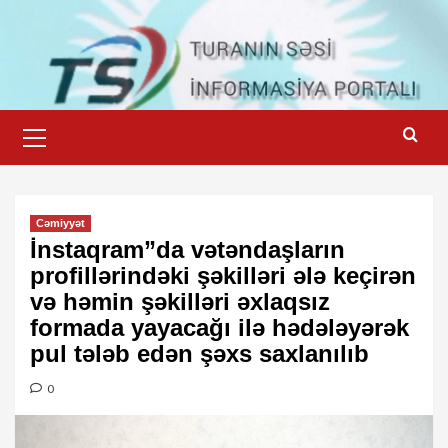
Skip
to
content
Primary
Menu
Cəmiyyət
İnstaqram”da vətəndaşların
profillərindəki şəkilləri ələ keçirən
və həmin şəkilləri əxlaqsız
formada yayacağı ilə hədələyərək
pul tələb edən şəxs saxlanılıb
0