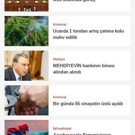
Kriminal
Ucarda 1 tondan artıq çətənə kolu
məhv edilib
Maliyyə
MEHDİYEVİN bankının binası
əlindən alındı
Kriminal
Bir gündə 55 cinayətin üstü açıldı
İqtisadiyyat
Azərbaycanla Ermənistanın