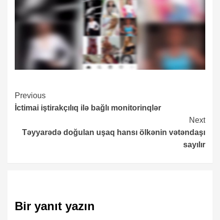
Continue
Previous
İctimai iştirakçılıq ilə bağlı monitorinqlər
Reading
Next
Təyyarədə doğulan uşaq hansı ölkənin vətəndaşı
sayılır
Bir yanıt yazın