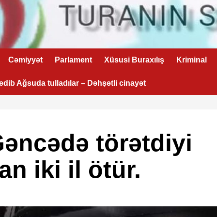
Cəmiyyət
Parlament
Xüsusi Buraxılış
Kriminal
 edib Ağsuda tulladılar – Dəhşətli cinayət
əncədə törətdiyi
n iki il ötür.