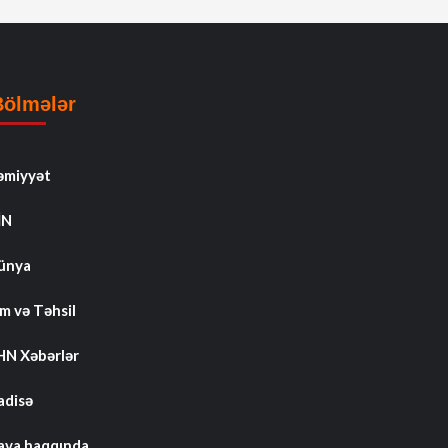
Bölmələr
əmiyyət
İN
ünya
m və Təhsil
HN Xəbərlər
adisə
ava haqqında