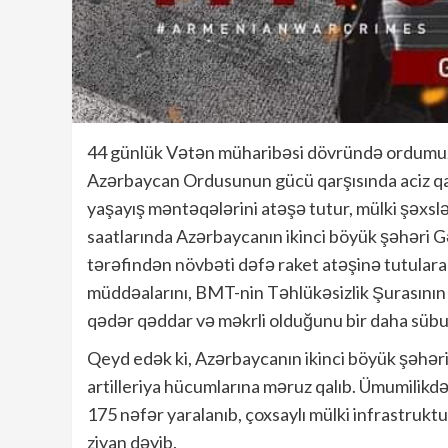
44 günlük Vətən müharibəsi dövründə ordumuz 
Azərbaycan Ordusunun gücü qarşısında aciz qa
yaşayış məntəqələrini atəşə tutur, mülki şəxslə
saatlarında Azərbaycanın ikinci böyük şəhəri G
tərəfindən növbəti dəfə raket atəşinə tutular
müddəalarını, BMT-nin Təhlükəsizlik Şurasının
qədər qəddar və məkrli olduğunu bir daha sübut
Qeyd edək ki, Azərbaycanın ikinci böyük şəhəri 
artilleriya hücumlarına məruz qalıb. Ümumilikdə
175 nəfər yaralanıb, çoxsaylı mülki infrastruktu
ziyan dəyib.