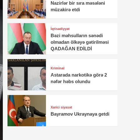
Nazirlər bir sıra məsələni
müzakirə etdi
İqtisadiyyat
Bəzi məhsulların sənədi
olmadan ölkəyə gətirilməsi
QADAĞAN EDİLDİ
Kriminal
Astarada narkotikə görə 2
nəfər həbs olundu
Xarici siyasət
Bayramov Ukraynaya getdi