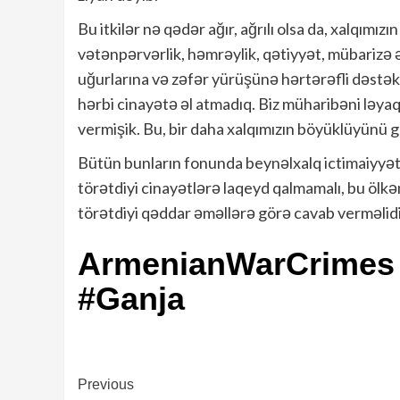
Bu itkilər nə qədər ağır, ağrılı olsa da, xalqımı
vətənpərvərlik, həmrəylik, qətiyyət, mübarizə ə
uğurlarına və zəfər yürüşünə hərtərəfli dəstək 
hərbi cinayətə əl atmadıq. Biz müharibəni ləy
vermişik. Bu, bir daha xalqımızın böyüklüyünü 
Bütün bunların fonunda beynəlxalq ictimaiyyət
törətdiyi cinayətlərə laqeyd qalmamalı, bu ölkə
törətdiyi qəddar əməllərə görə cavab verməlidi
ArmenianWarCrimes
#Ganja
Continue
Previous