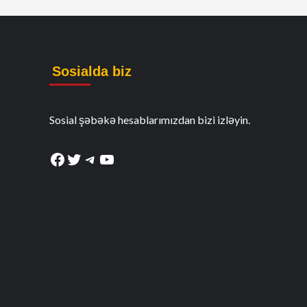
Sosialda biz
Sosial şəbəkə hesablarımızdan bizi izləyin.
Facebook
Twitter
Telegram
YouTube