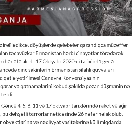
irəlilədikcə, döyüşlərdə qələbələr qazandıqca müzəffər
lan təcavüzkar Ermənistan hərbi cinayətlər törədərək
ri hədəfə alırdı. 17 Oktyabr 2020-ci tarixində gecə
əncədə dinc sakinlərin Ermənistan silahlı qüvvələri
aq qətlə yetirilməsi Cenevrə Konvensiyasının
 qərar və qətnamələrini kobud şəkildə pozan düşmənin nə
 etdi.
Gəncə 4, 5, 8, 11 və 17 oktyabr tarixlərində raket və ağır
, bu dəhşətli terrorlar nəticəsində 26 nəfər həlak olub,
r obyektlərinə və nəqliyyat vasitələrinə külli miqdarda