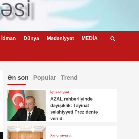
İdman
Dünya
Mədəniyyət
MEDİA
Ən son
Popular
Trend
İqtisadiyyat
AZAL rəhbərliyində
dəyişiklik: Təyinat
səlahiyyəti Prezidentə
verildi
Xarici siyasət