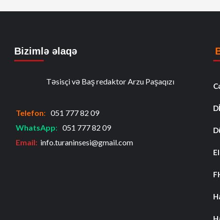
Bizimlə əlaqə
Təsisçi və Baş redaktor Arzu Paşaqızı
C
D
Telefon
:
051 777 82 09
WhatsApp
:
051 777 82 09
D
Email:
info.turaninsesi@gmail.com
El
F
H
H