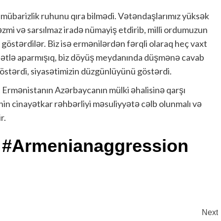
zın mübarizlik ruhunu qıra bilmədi. Vətəndaşlarımız yüksək
zmi və sarsılmaz iradə nümayiş etdirib, milli ordumuzun
göstərdilər. Biz isə ermənilərdən fərqli olaraq heç vaxt
aqətlə aparmışıq, biz döyüş meydanında düşmənə cavab
göstərdi, siyasətimizin düzgünlüyünü göstərdi.
 Ermənistanın Azərbaycanın mülki əhalisinə qarşı
nin cinayətkar rəhbərliyi məsuliyyətə cəlb olunmalı və
r.
 #Armenianaggression
Next