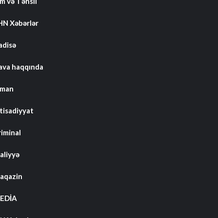
m və Təhsil
HN Xəbərlər
adisə
ava haqqında
dman
tisadiyyat
riminal
aliyyə
aqazin
EDİA