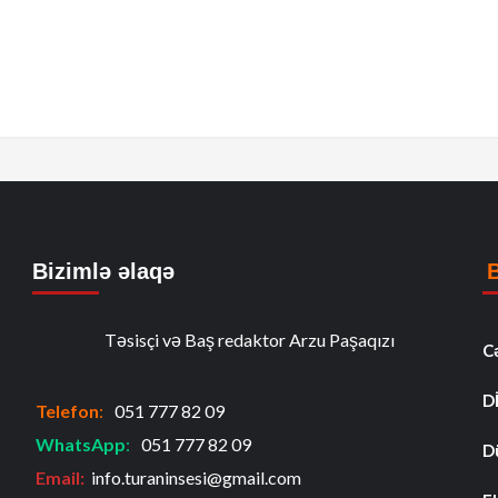
Bizimlə əlaqə
Təsisçi və Baş redaktor Arzu Paşaqızı
C
D
Telefon
:
051 777 82 09
WhatsApp
:
051 777 82 09
D
Email:
info.turaninsesi@gmail.com