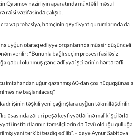
lçin Qasımov nazirliyin aparatında müxtəlif məsul
ə rəisi vəzifəsində çalışıb.
i icra və probasiya, həmçinin qeydiyyat qurumlarında da
larına uyğun olaraq ədliyyə orqanlarında müasir düşüncəli
önəm verilir: “Bununla bağlı seçim prosesi fasiləsiz
uğa qəbul olunmuş gənc ədliyyə işçilərinin hərtərəfli
uncu imtahandan uğur qazanmış 60-dan çox hüquqşünasla
ilməsinə başlanılacaq”.
r işinin təşkili yeni çağırışlara uyğun təkmilləşdirilir.
q əsasında zəruri peşə keyfiyyətlərinə malik işçilərlə
əti institutlarının təmsilçilərin də üzvü olduğu qulluğa
lmiş yeni tərkibi təsdiq edilib”, – deyə Aynur Sabitova