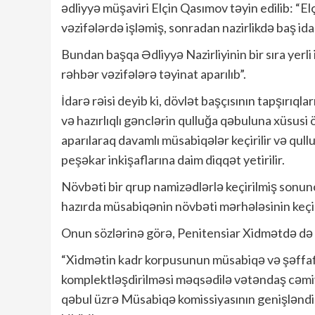
ədliyyə müşaviri Elçin Qasımov təyin edilib: “E
vəzifələrdə işləmiş, sonradan nazirlikdə baş idar
Bundan başqa Ədliyyə Nazirliyinin bir sıra yerl
rəhbər vəzifələrə təyinat aparılıb”.
İdarə rəisi deyib ki, dövlət başçısının tapşırıq
və hazırlıqlı gənclərin qulluğa qəbuluna xüsusi 
aparılaraq davamlı müsabiqələr keçirilir və qull
peşəkar inkişaflarına daim diqqət yetirilir.
Növbəti bir qrup namizədlərlə keçirilmiş son
hazırda müsabiqənin növbəti mərhələsinin keçir
Onun sözlərinə görə, Penitensiar Xidmətdə də kad
“Xidmətin kadr korpusunun müsabiqə və şəffaflı
komplektləşdirilməsi məqsədilə vətəndaş cəmiyy
qəbul üzrə Müsabiqə komissiyasının genişləndiri