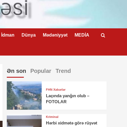
İdman
Dünya
Mədəniyyət
MEDİA
Ən son
Popular
Trend
FHN Xəbərlər
Laçında yanğın olub –
FOTOLAR
Kriminal
Hərbi xidmətə görə rüşvət