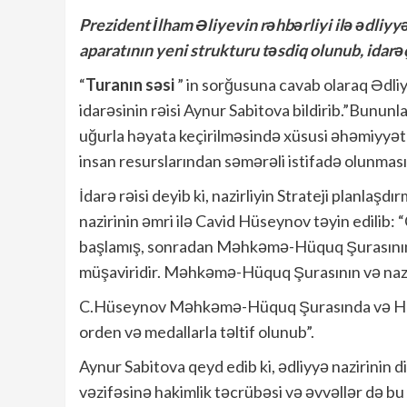
Prezident İlham Əliyevin rəhbərliyi ilə ədliyyə
aparatının yeni strukturu təsdiq olunub, idarəç
“
Turanın səsi
” in sorğusuna cavab olaraq Ədli
idarəsinin rəisi Aynur Sabitova bildirib.”Bununl
uğurla həyata keçirilməsində xüsusi əhəmiyyət
insan resurslarından səmərəli istifadə olunması 
İdarə rəisi deyib ki, nazirliyin Strateji planlaşd
nazirinin əmri ilə Cavid Hüseynov təyin edilib:
başlamış, sonradan Məhkəmə-Hüquq Şurasının 
müşaviridir. Məhkəmə-Hüquq Şurasının və nazir
C.Hüseynov Məhkəmə-Hüquq Şurasında və Haki
orden və medallarla təltif olunub”.
Aynur Sabitova qeyd edib ki, ədliyyə nazirinin 
vəzifəsinə hakimlik təcrübəsi və əvvəllər də bu