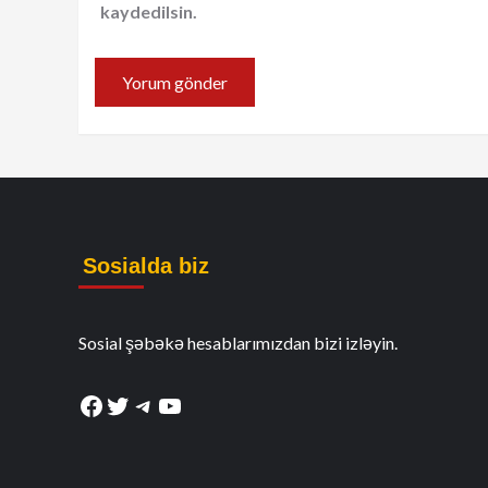
kaydedilsin.
Sosialda biz
Sosial şəbəkə hesablarımızdan bizi izləyin.
Facebook
Twitter
Telegram
YouTube