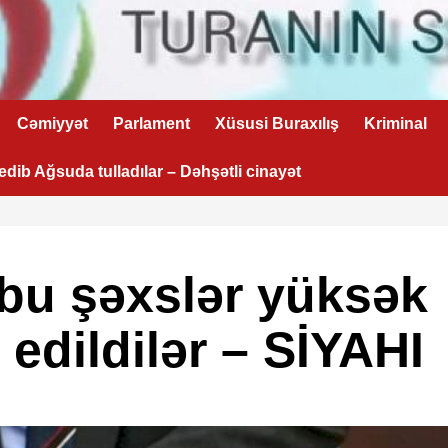
Cəmiyyət
Parlament
Xüsusi Buraxılış
Kriminal
 edib Ağsuda tulladılar – Dəhşətli cinayət
bu şəxslər yüksək
 edildilər – SİYAHI