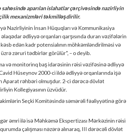
 sahəsində aparılan islahatlar çərçivəsində nazirliyin
ilik mexanizmləri təkmilləşdirilir.
yyə Nazirliyinin İnsan Hüquqları və Kommunikasiya
a əlaqədar ədliyyə orqanları qarşısında duran vəzifələrin
 kəsb edən kadr potensialının möhkəmləndirilməsi və
üzrə zəruri tədbirlər görülür”, – o deyib.
ırma və monitorinq baş idarəsinin rəisi vəzifəsinə ədliyyə
 “Cavid Hüseynov 2000-ci ildə ədliyyə orqanlarında işə
Aparat rəhbəri olmuşdur. 2-ci dərəcə dövlət
liyin Kollegiyasının üzvüdür.
mlərin Seçki Komitəsində səmərəli fəaliyyətinə görə
digər əmri ilə isə Məhkəmə Ekspertizası Mərkəzinin rəisi
 qurumda çalışması nəzərə alınaraq, III dərəcəli dövlət