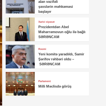
alan vəzifəli
şəxslərin məhkəməsi
başlayır
Xarici siyasət
Prezidentdən Abel
Məhərrəmovun oğlu ilə bağlı
SƏRƏNCAM
Rəsmi
Yeni komitə yaradıldı, Samir
Şərifov rəhbəri oldu –
SƏRƏNCAM
Parlament
Milli Məclisdə görüş