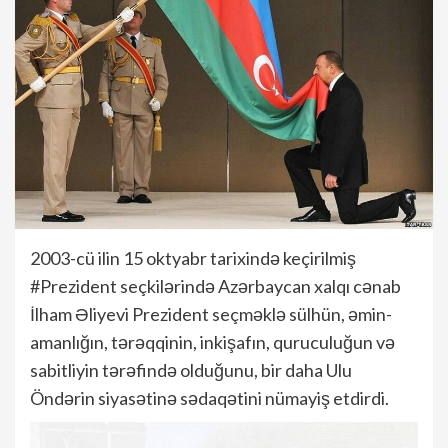
2003-cü ilin 15 oktyabr tarixində keçirilmiş
#Prezident seçkilərində Azərbaycan xalqı cənab
İlham Əliyevi Prezident seçməklə sülhün, əmin-
amanlığın, tərəqqinin, inkişafın, quruculuğun və
sabitliyin tərəfində olduğunu, bir daha Ulu
Öndərin siyasətinə sədaqətini nümayiş etdirdi.