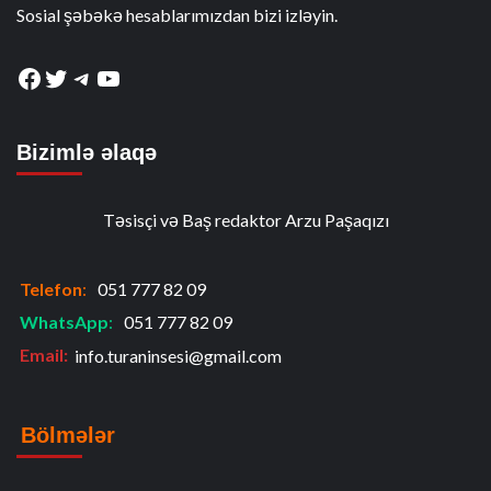
Sosial şəbəkə hesablarımızdan bizi izləyin.
Facebook
Twitter
Telegram
YouTube
Bizimlə əlaqə
Təsisçi və Baş redaktor Arzu Paşaqızı
Telefon
:
051 777 82 09
WhatsApp
:
051 777 82 09
Email:
info.turaninsesi@gmail.com
Bölmələr