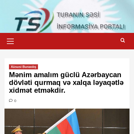
Skip
to
content
Primary
Menu
Xüsusi Buraxılış
Mənim amalım güclü Azərbaycan
dövləti qurmaq və xalqa ləyaqətlə
xidmət etməkdir.
0