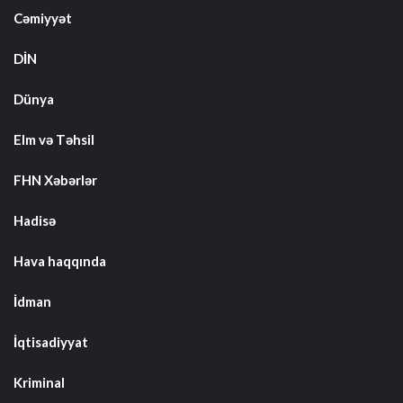
Cəmiyyət
DİN
Dünya
Elm və Təhsil
FHN Xəbərlər
Hadisə
Hava haqqında
İdman
İqtisadiyyat
Kriminal