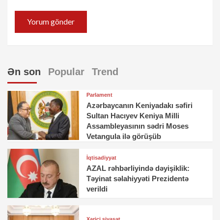
Ən son
Popular
Trend
Parlament
Azərbaycanın Keniyadakı səfiri
Sultan Hacıyev Keniya Milli
Assambleyasının sədri Moses
Vetangula ilə görüşüb
İqtisadiyyat
AZAL rəhbərliyində dəyişiklik:
Təyinat səlahiyyəti Prezidentə
verildi
Xarici siyasət