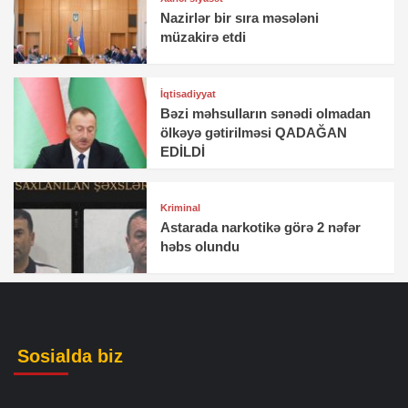
Nazirlər bir sıra məsələni
müzakirə etdi
İqtisadiyyat
Bəzi məhsulların sənədi olmadan
ölkəyə gətirilməsi QADAĞAN
EDİLDİ
Kriminal
Astarada narkotikə görə 2 nəfər
həbs olundu
Sosialda biz