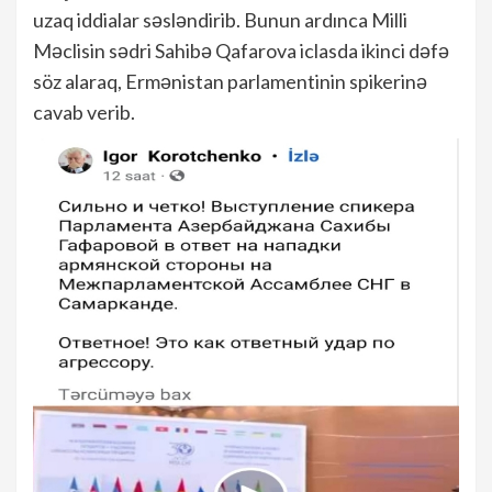
uzaq iddialar səsləndirib. Bunun ardınca Milli
Məclisin sədri Sahibə Qafarova iclasda ikinci dəfə
söz alaraq, Ermənistan parlamentinin spikerinə
cavab verib.