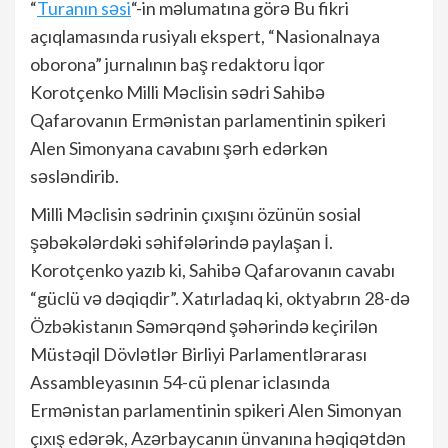
“
Turanın səsi
“-in məlumatına görə Bu fikri
açıqlamasında rusiyalı ekspert, “Nasionalnaya
oborona” jurnalının baş redaktoru İqor
Korotçenko Milli Məclisin sədri Sahibə
Qafarovanın Ermənistan parlamentinin spikeri
Alen Simonyana cavabını şərh edərkən
səsləndirib.
Milli Məclisin sədrinin çıxışını özünün sosial
şəbəkələrdəki səhifələrində paylaşan İ.
Korotçenko yazıb ki, Sahibə Qafarovanın cavabı
“güclü və dəqiqdir”. Xatırladaq ki, oktyabrın 28-də
Özbəkistanın Səmərqənd şəhərində keçirilən
Müstəqil Dövlətlər Birliyi Parlamentlərarası
Assambleyasının 54-cü plenar iclasında
Ermənistan parlamentinin spikeri Alen Simonyan
çıxış edərək, Azərbaycanın ünvanına həqiqətdən