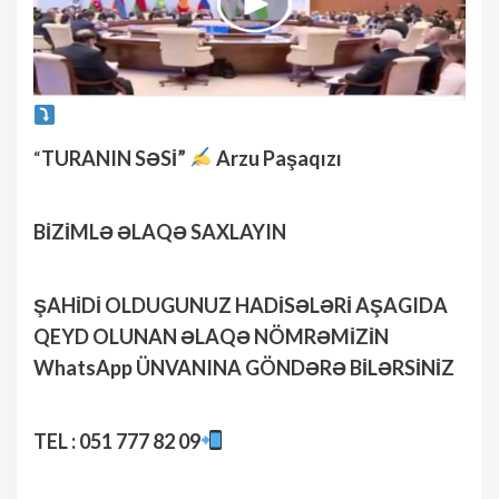
“
TURANIN SƏSİ”
Arzu Paşaqızı
BİZİMLƏ ƏLAQƏ SAXLAYIN
ŞAHİDİ OLDUGUNUZ HADİSƏLƏRİ AŞAGIDA
QEYD OLUNAN ƏLAQƏ NÖMRƏMİZİN
WhatsApp ÜNVANINA GÖNDƏRƏ BİLƏRSİNİZ
TEL : 051 777 82 09