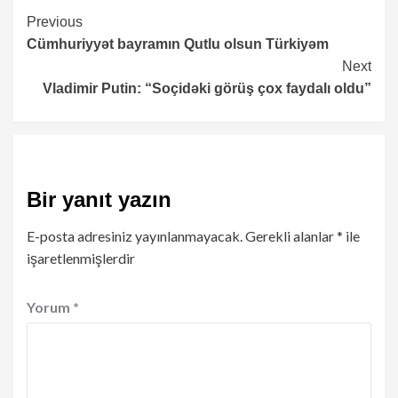
Continue
Previous
Cümhuriyyət bayramın Qutlu olsun Türkiyəm
Reading
Next
Vladimir Putin: “Soçidəki görüş çox faydalı oldu”
Bir yanıt yazın
E-posta adresiniz yayınlanmayacak.
Gerekli alanlar
*
ile
işaretlenmişlerdir
Yorum
*