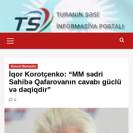
Skip
to
content
Primary
Menu
Xüsusi Buraxılış
İqor Korotçenko: “MM sədri
Sahibə Qafarovanın cavabı güclü
və dəqiqdir”
0