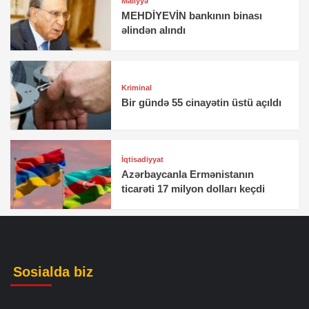
Maliyyə
MEHDİYEVİN bankının binası
əlindən alındı
Kriminal
Bir gündə 55 cinayətin üstü açıldı
İqtisadiyyat
Azərbaycanla Ermənistanın
ticarəti 17 milyon dolları keçdi
Sosialda biz