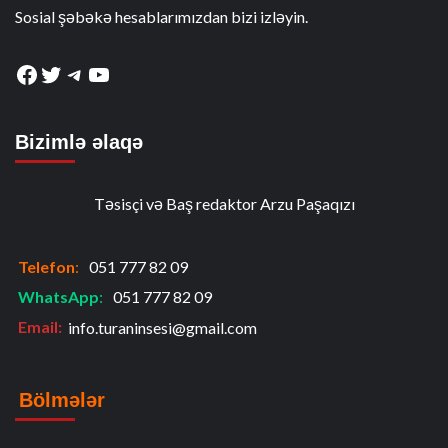
Sosial şəbəkə hesablarımızdan bizi izləyin.
Facebook
Twitter
Telegram
YouTube
Bizimlə əlaqə
Təsisçi və Baş redaktor Arzu Paşaqızı
Telefon
:
051 777 82 09
WhatsApp
:
051 777 82 09
Email:
info.turaninsesi@gmail.com
Bölmələr