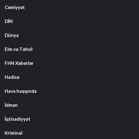
Cəmiyyət
DİN
Dünya
Elm və Təhsil
FHN Xəbərlər
Hadisə
Hava haqqında
İdman
İqtisadiyyat
Kriminal