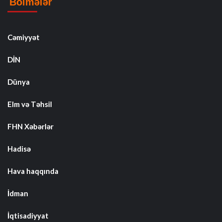
Bölmələr
Cəmiyyət
DİN
Dünya
Elm və Təhsil
FHN Xəbərlər
Hadisə
Hava haqqında
İdman
İqtisadiyyat