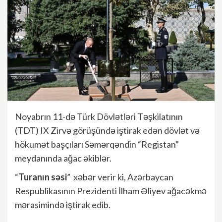
Noyabrın 11-də Türk Dövlətləri Təşkilatının
(TDT) IX Zirvə görüşündə iştirak edən dövlət və
hökumət başçıları Səmərqəndin “Registan”
meydanında ağac əkiblər.
“
Turanın səsi
” xəbər verir ki, Azərbaycan
Respublikasının Prezidenti İlham Əliyev ağacəkmə
mərasimində iştirak edib.