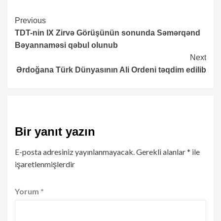
Continue
Previous
TDT-nin IX Zirvə Görüşünün sonunda Səmərqənd
Reading
Bəyannaməsi qəbul olunub
Next
Ərdoğana Türk Dünyasının Ali Ordeni təqdim edilib
Bir yanıt yazın
E-posta adresiniz yayınlanmayacak.
Gerekli alanlar
*
ile
işaretlenmişlerdir
Yorum
*