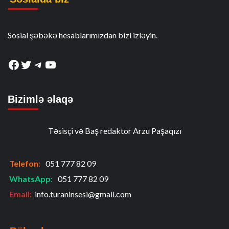
Sosial şəbəkə hesablarımızdan bizi izləyin.
Facebook
Twitter
Telegram
YouTube
Bizimlə əlaqə
Təsisçi və Baş redaktor Arzu Paşaqızı
Telefon
:
051 777 82 09
WhatsApp
:
051 777 82 09
Email:
info.turaninsesi@gmail.com