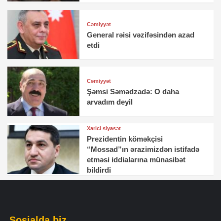
Cəmiyyət
General rəisi vəzifəsindən azad
etdi
Cəmiyyət
Şəmsi Səmədzadə: O daha
arvadım deyil
Xarici siyasət
Prezidentin köməkçisi
“Mossad”ın ərazimizdən istifadə
etməsi iddialarına münasibət
bildirdi
Sosialda biz