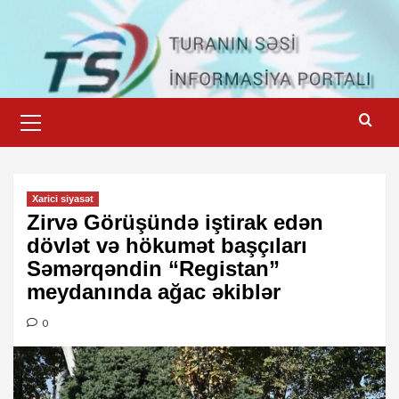
Skip
to
content
Primary
Menu
Xarici siyasət
Zirvə Görüşündə iştirak edən
dövlət və hökumət başçıları
Səmərqəndin “Registan”
meydanında ağac əkiblər
0