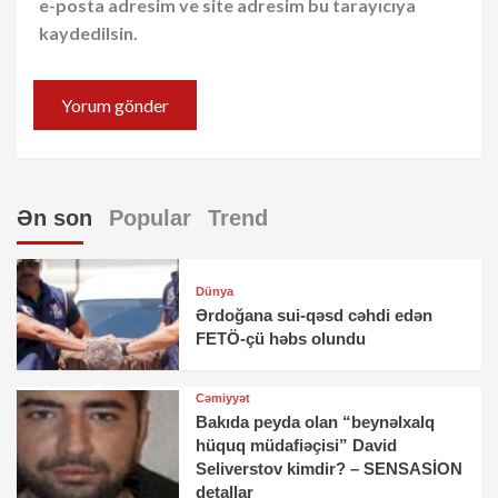
e-posta adresim ve site adresim bu tarayıcıya
kaydedilsin.
Ən son
Popular
Trend
Dünya
Ərdoğana sui-qəsd cəhdi edən
FETÖ-çü həbs olundu
Cəmiyyət
Bakıda peyda olan “beynəlxalq
hüquq müdafiəçisi” David
Seliverstov kimdir? – SENSASİON
detallar