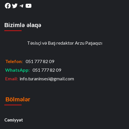
Facebook
Twitter
Telegram
YouTube
Bizimlə əlaqə
Təsisçi və Baş redaktor Arzu Paşaqızı
Telefon
:
051 777 82 09
WhatsApp
:
051 777 82 09
Email:
info.turaninsesi@gmail.com
Bölmələr
Cəmiyyət