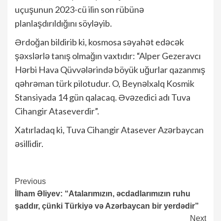
uçuşunun 2023-cü ilin son rübünə
planlaşdırıldığını söyləyib.
Ərdoğan bildirib ki, kosmosa səyahət edəcək
şəxslərlə tanış olmağın vaxtıdır: “Alper Gezeravcı
Hərbi Hava Qüvvələrində böyük uğurlar qazanmış
qəhrəman türk pilotudur. O, Beynəlxalq Kosmik
Stansiyada 14 gün qalacaq. Əvəzedici adı Tuva
Cihangir Ataseverdir”.
Xatırladaq ki, Tuva Cihangir Atasever Azərbaycan
əsillidir.
Continue
Previous
İlham Əliyev: “Atalarımızın, əcdadlarımızın ruhu
Reading
şaddır, çünki Türkiyə və Azərbaycan bir yerdədir”
Next