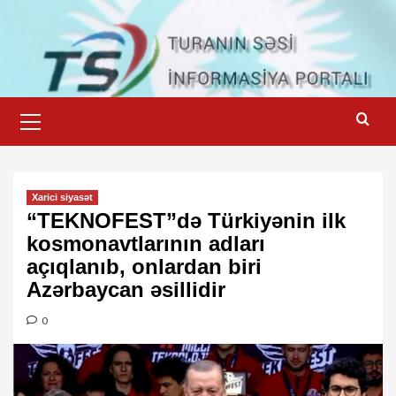
Skip
to
content
Primary
Menu
Xarici siyasət
“TEKNOFEST”də Türkiyənin ilk
kosmonavtlarının adları
açıqlanıb, onlardan biri
Azərbaycan əsillidir
0