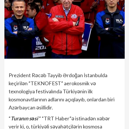
Prezident Rəcəb Tayyib Ərdoğan İstanbulda
keçirilən “TEKNOFEST” aerokosmik və
texnologiya festivalında Türkiyənin ilk
kosmonavtlarının adlarını açıqlayıb, onlardan biri
Azərbaycan əsillidir.
“
Turanın səsi
” “TRT Haber”ə istinadən xəbər
verir ki, o, türkiyəli səyahətçilərin kosmosa