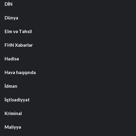
DİN
Dünya
Elm və Təhsil
FHN Xəbərlər
Hadisə
Hava haqqında
İdman
İqtisadiyyat
Kriminal
Maliyyə