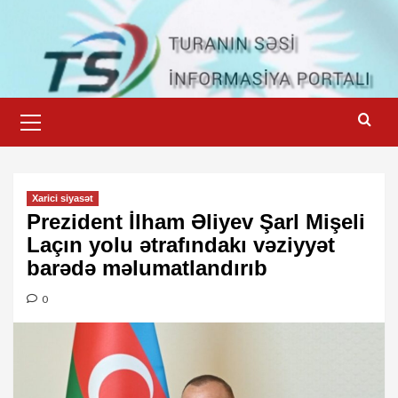
Skip
to
content
Primary
Menu
Xarici siyasət
Prezident İlham Əliyev Şarl Mişeli
Laçın yolu ətrafındakı vəziyyət
barədə məlumatlandırıb
0