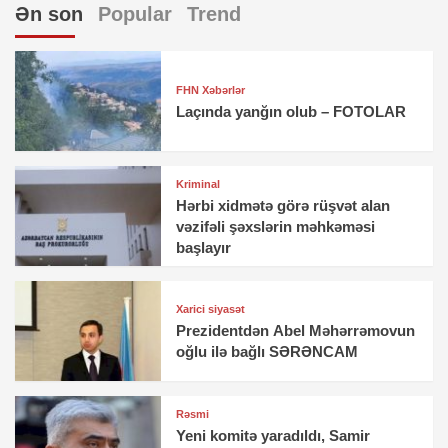
Ən son
Popular
Trend
FHN Xəbərlər
Laçında yanğın olub – FOTOLAR
Kriminal
Hərbi xidmətə görə rüşvət alan
vəzifəli şəxslərin məhkəməsi
başlayır
Xarici siyasət
Prezidentdən Abel Məhərrəmovun
oğlu ilə bağlı SƏRƏNCAM
Rəsmi
Yeni komitə yaradıldı, Samir