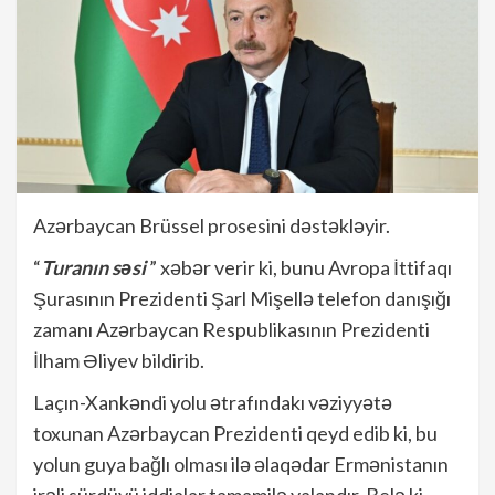
Azərbaycan Brüssel prosesini dəstəkləyir.
“
Turanın səsi
” xəbər verir ki, bunu Avropa İttifaqı
Şurasının Prezidenti Şarl Mişellə telefon danışığı
zamanı Azərbaycan Respublikasının Prezidenti
İlham Əliyev bildirib.
Laçın-Xankəndi yolu ətrafındakı vəziyyətə
toxunan Azərbaycan Prezidenti qeyd edib ki, bu
yolun guya bağlı olması ilə əlaqədar Ermənistanın
irəli sürdüyü iddialar tamamilə yalandır. Belə ki,