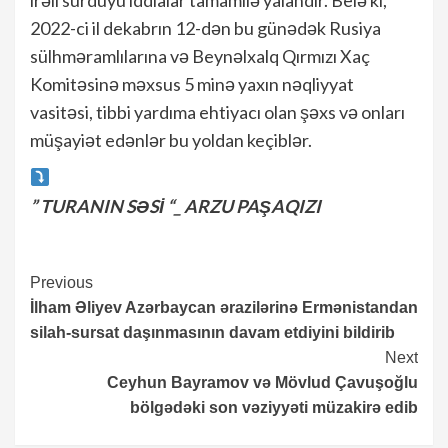
2022-ci il dekabrın 12-dən bu günədək Rusiya
sülhməramlılarına və Beynəlxalq Qırmızı Xaç
Komitəsinə məxsus 5 minə yaxın nəqliyyat
vasitəsi, tibbi yardıma ehtiyacı olan şəxs və onları
müşayiət edənlər bu yoldan keçiblər.
” TURANIN SƏSİ “_ ARZU PAŞAQIZI
Continue
Previous
İlham Əliyev Azərbaycan ərazilərinə Ermənistandan
Reading
silah-sursat daşınmasının davam etdiyini bildirib
Next
Ceyhun Bayramov və Mövlud Çavuşoğlu
bölgədəki son vəziyyəti müzakirə edib