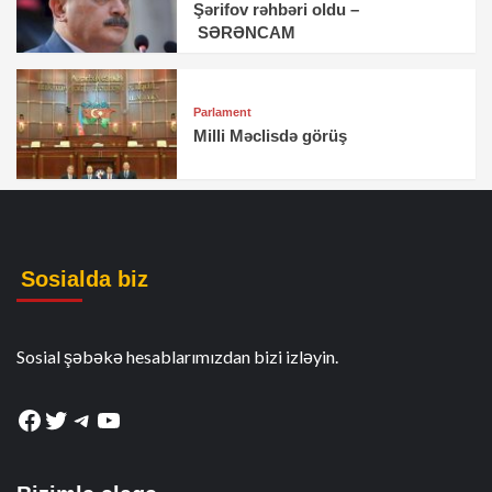
Şərifov rəhbəri oldu –
SƏRƏNCAM
Parlament
Milli Məclisdə görüş
Sosialda biz
Sosial şəbəkə hesablarımızdan bizi izləyin.
Facebook
Twitter
Telegram
YouTube