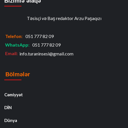
Bizimlə əlaqə
Təsisçi və Baş redaktor Arzu Paşaqızı
Telefon
:
051 777 82 09
WhatsApp
:
051 777 82 09
Email:
info.turaninsesi@gmail.com
Bölmələr
Cəmiyyət
DİN
Dünya