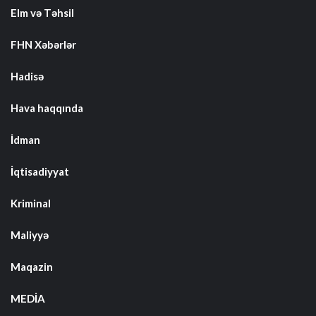
Elm və Təhsil
FHN Xəbərlər
Hadisə
Hava haqqında
İdman
İqtisadiyyat
Kriminal
Maliyyə
Maqazin
MEDİA