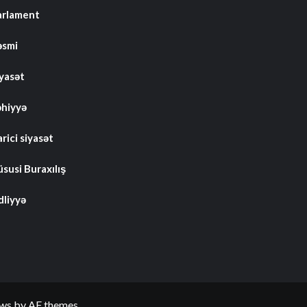
arlament
əsmi
iyasət
əhiyyə
rici siyasət
susi Buraxılış
dliyyə
ws
by AF themes.