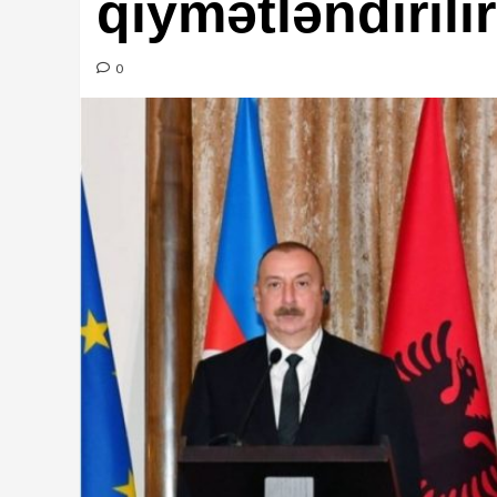
qiymətləndirili
0