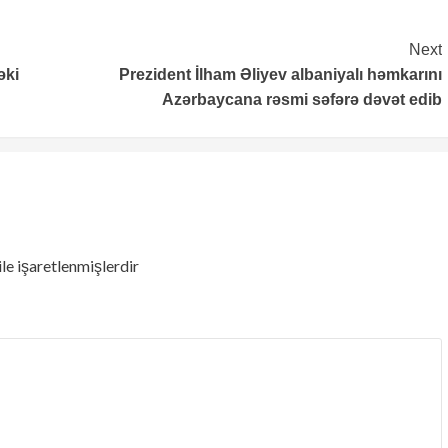
Next
əki
Prezident İlham Əliyev albaniyalı həmkarını
Azərbaycana rəsmi səfərə dəvət edib
ile işaretlenmişlerdir