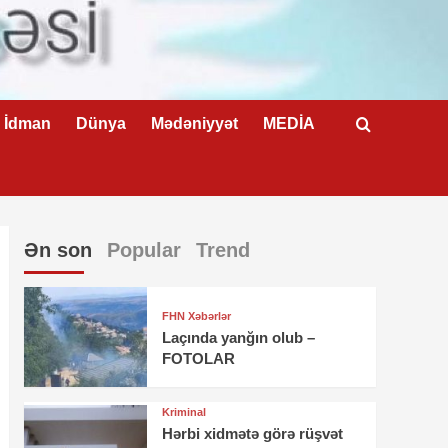
İdman
Dünya
Mədəniyyət
MEDİA
Ən son
Popular
Trend
FHN Xəbərlər
Laçında yanğın olub –
FOTOLAR
Kriminal
Hərbi xidmətə görə rüşvət