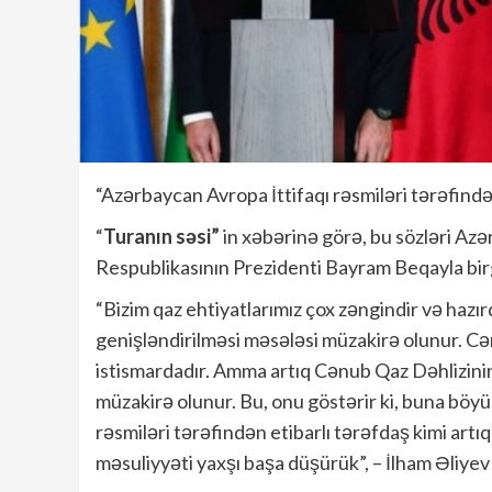
“Azərbaycan Avropa İttifaqı rəsmiləri tərəfindən 
“
Turanın səsi”
in xəbərinə görə, bu sözləri Az
Respublikasının Prezidenti Bayram Beqayla bi
“Bizim qaz ehtiyatlarımız çox zəngindir və ha
genişləndirilməsi məsələsi müzakirə olunur. Cənub
istismardadır. Amma artıq Cənub Qaz Dəhlizinin 
müzakirə olunur. Bu, onu göstərir ki, buna böyü
rəsmiləri tərəfindən etibarlı tərəfdaş kimi artıq 
məsuliyyəti yaxşı başa düşürük”, – İlham Əliyev