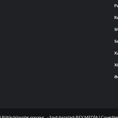
P
R
S
S
Xa
Xü
Ə
i Bütün hüquqlar qorunur... - Saytı hazırladı BEY MEDİA
|
CoverNe