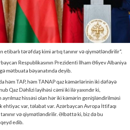
etibarlı tərəfdaş kimi artıq tanınır və qiymətləndirilir”.
ərbaycan Respublikasının Prezidenti İlham Əliyev Albaniya
rgə mətbuata bəyanatında deyib.
zırda həm TAP, həm TANAP qaz kəmərlərinin iki dəfəyə
 Qaz Dəhlizi layihəsi cəmi iki ilə yaxındır ki,
ayrılmaz hissəsi olan hər iki kəmərin genişləndirilməsi
k ehtiyac var, təlabat var. Azərbaycan Avropa İttifaqı
tanınır və qiymətləndirilir. Əlbəttə ki, biz də bu
 qeyd edib.