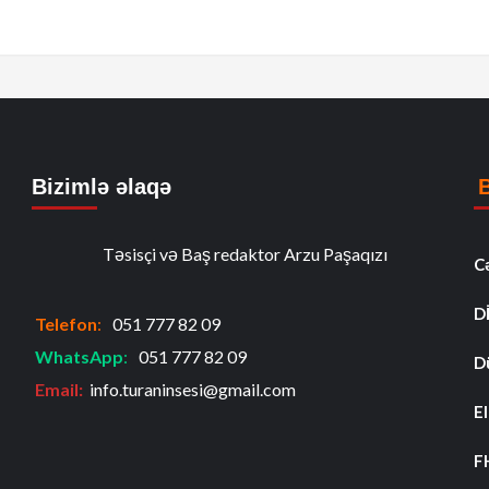
Bizimlə əlaqə
Təsisçi və Baş redaktor Arzu Paşaqızı
C
D
Telefon
:
051 777 82 09
WhatsApp
:
051 777 82 09
D
Email:
info.turaninsesi@gmail.com
El
F