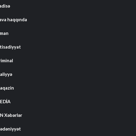
adisə
ava haqqında
dman
tisadiyyat
riminal
aliyyə
aqazin
EDİA
N Xəbərlər
ədəniyyət