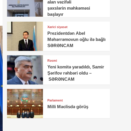
alan vəzifəli
şəxslərin məhkəməsi
başlayır
Xarici siyasət
Prezidentdən Abel
Məhərrəmovun oğlu ilə bağlı
SƏRƏNCAM
Rəsmi
Yeni komitə yaradıldı, Samir
Şərifov rəhbəri oldu –
SƏRƏNCAM
Parlament
Milli Məclisdə görüş