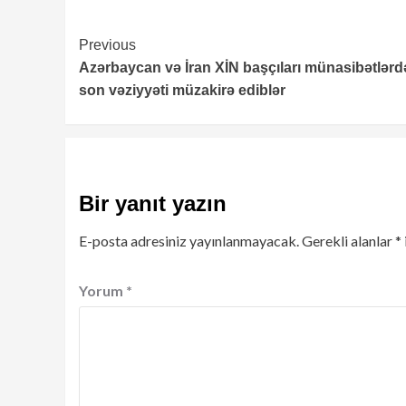
Continue
Previous
Azərbaycan və İran XİN başçıları münasibətlərd
Reading
son vəziyyəti müzakirə ediblər
Bir yanıt yazın
E-posta adresiniz yayınlanmayacak.
Gerekli alanlar
*
Yorum
*