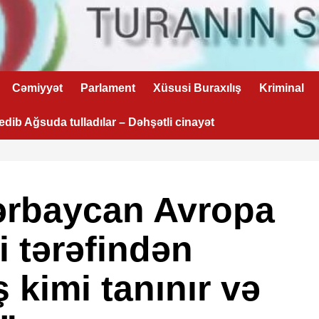
Cəmiyyət
Parlament
Xüsusi Buraxılış
Kriminal
 edib Ağsuda tulladılar – Dəhşətli cinayət
ərbaycan Avropa
ri tərəfindən
ş kimi tanınır və