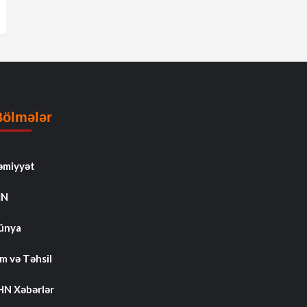
Bölmələr
əmiyyət
İN
ünya
m və Təhsil
HN Xəbərlər