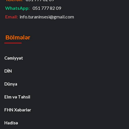
WhatsApp
:
051 777 82 09
Email:
info.turaninsesi@gmail.com
Bölmələr
Cəmiyyət
DİN
Dünya
Elm və Təhsil
FHN Xəbərlər
Hadisə