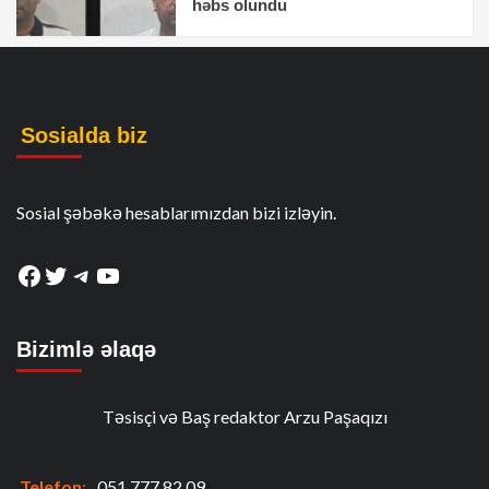
həbs olundu
Sosialda biz
Sosial şəbəkə hesablarımızdan bizi izləyin.
Facebook
Twitter
Telegram
YouTube
Bizimlə əlaqə
Təsisçi və Baş redaktor Arzu Paşaqızı
Telefon
:
051 777 82 09