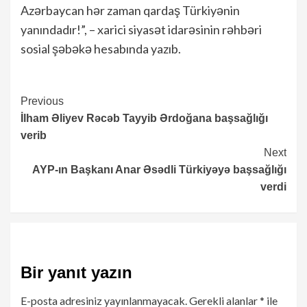
Azərbaycan hər zaman qardaş Türkiyənin
yanındadır!”, – xarici siyasət idarəsinin rəhbəri
sosial şəbəkə hesabında yazıb.
Continue
Previous
İlham Əliyev Rəcəb Tayyib Ərdoğana başsağlığı
Reading
verib
Next
AYP-ın Başkanı Anar Əsədli Türkiyəyə başsağlığı
verdi
Bir yanıt yazın
E-posta adresiniz yayınlanmayacak.
Gerekli alanlar
*
ile