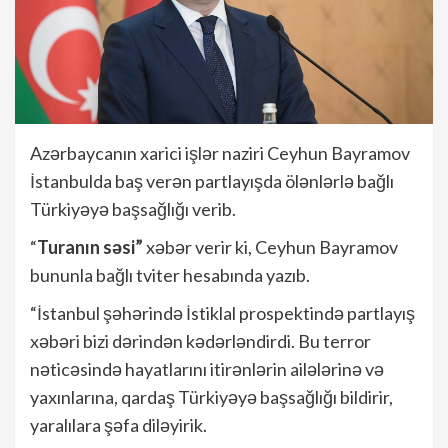
Azərbaycanın xarici işlər naziri Ceyhun Bayramov
İstanbulda baş verən partlayışda ölənlərlə bağlı
Türkiyəyə başsağlığı verib.
“
Turanın səsi”
xəbər verir ki, Ceyhun Bayramov
bununla bağlı tviter hesabında yazıb.
“İstanbul şəhərində İstiklal prospektində partlayış
xəbəri bizi dərindən kədərləndirdi. Bu terror
nəticəsində hayatlarını itirənlərin ailələrinə və
yaxınlarına, qardaş Türkiyəyə başsağlığı bildirir,
yaralılara şəfa diləyirik.