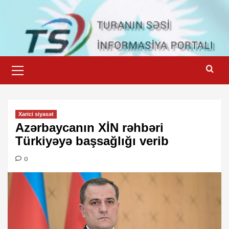
Skip
to
content
Primary
Menu
Xarici siyasət
Azərbaycanın XİN rəhbəri
Türkiyəyə başsağlığı verib
0