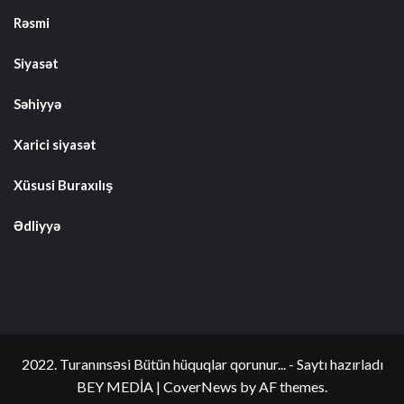
Rəsmi
Siyasət
Səhiyyə
Xarici siyasət
Xüsusi Buraxılış
Ədliyyə
2022. Turanınsəsi Bütün hüquqlar qorunur... - Saytı hazırladı
BEY MEDİA
|
CoverNews
by AF themes.