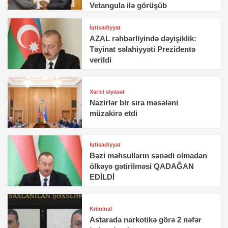
Vetangula ilə görüşüb
İqtisadiyyat
AZAL rəhbərliyində dəyişiklik:
Təyinat səlahiyyəti Prezidentə
verildi
Xarici siyasət
Nazirlər bir sıra məsələni
müzakirə etdi
İqtisadiyyat
Bəzi məhsulların sənədi olmadan
ölkəyə gətirilməsi QADAĞAN
EDİLDİ
Kriminal
Astarada narkotikə görə 2 nəfər