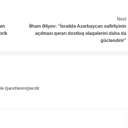
Next
dən
İlham Əliyev: “İsraildə Azərbaycan səfirliyinin
brik
açılması qərarı dostluq əlaqələrini daha da
gücləndirir”
ile işaretlenmişlerdir