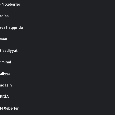
HN Xəbərlər
adisə
ava haqqında
dman
tisadiyyat
riminal
aliyyə
aqazin
EDİA
N Xəbərlər