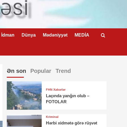
İdman
Dünya
Mədəniyyət
MEDİA
Ən son
Popular
Trend
FHN Xəbərlər
Laçında yanğın olub –
FOTOLAR
Kriminal
Hərbi xidmətə görə rüşvət