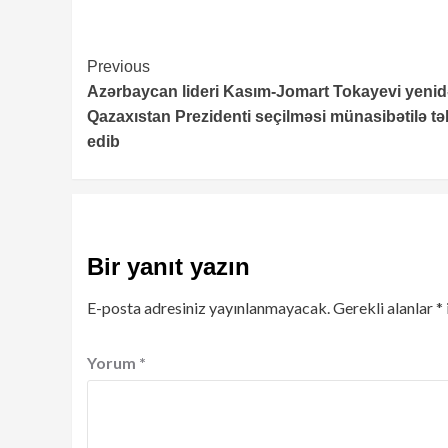
Continue
Previous
Azərbaycan lideri Kasım-Jomart Tokayevi yeni
Reading
Qazaxıstan Prezidenti seçilməsi münasibətilə tə
edib
Bir yanıt yazın
E-posta adresiniz yayınlanmayacak.
Gerekli alanlar
*
Yorum
*