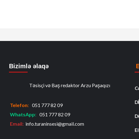
Bizimlə əlaqə
Təsisçi və Baş redaktor Arzu Paşaqızı
C
D
Telefon
:
051 777 82 09
WhatsApp
:
051 777 82 09
D
Email:
info.turaninsesi@gmail.com
El