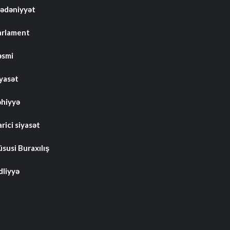
ədəniyyət
arlament
əsmi
iyasət
əhiyyə
rici siyasət
susi Buraxılış
dliyyə