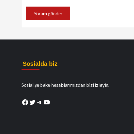
Sosialda biz
Sosial şəbəkə hesablarımızdan bizi izləyin.
Facebook
Twitter
Telegram
YouTube