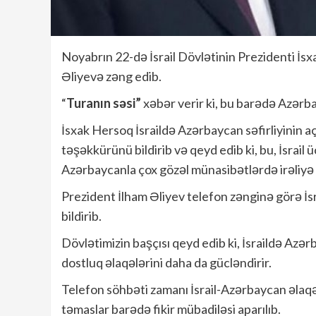
Noyabrın 22-də İsrail Dövlətinin Prezidenti İ
Əliyevə zəng edib.
“
Turanın səsi”
xəbər verir ki, bu barədə Azər
İsxak Hersoq İsraildə Azərbaycan səfirliyinin 
təşəkkürünü bildirib və qeyd edib ki, bu, İsrail
Azərbaycanla çox gözəl münasibətlərdə irəliyə 
Prezident İlham Əliyev telefon zənginə görə İs
bildirib.
Dövlətimizin başçısı qeyd edib ki, İsraildə Azərb
dostluq əlaqələrini daha da gücləndirir.
Telefon söhbəti zamanı İsrail-Azərbaycan əlaqəl
təmaslar barədə fikir mübadiləsi aparılıb.