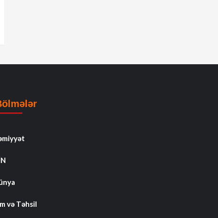
Bölmələr
əmiyyət
İN
ünya
m və Təhsil