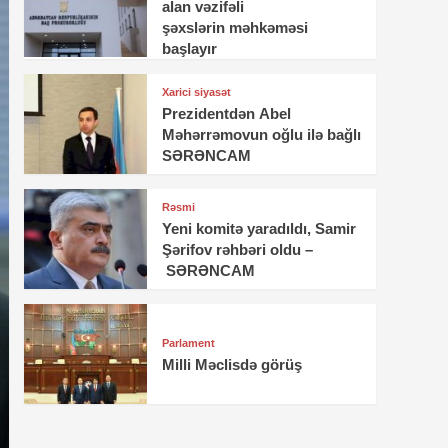
alan vəzifəli
şəxslərin məhkəməsi
başlayır
Xarici siyasət
Prezidentdən Abel
Məhərrəmovun oğlu ilə bağlı
SƏRƏNCAM
Rəsmi
Yeni komitə yaradıldı, Samir
Şərifov rəhbəri oldu –
SƏRƏNCAM
Parlament
Milli Məclisdə görüş