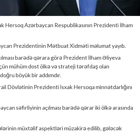
sxak Hersoq Azərbaycan Respublikasının Prezidenti İlham
baycan Prezidentinin Mətbuat Xidməti məlumat yayıb.
açılması barədə qərara görə Prezident İlham Əliyeva
 üçün mühüm dost ölkə və strateji tərəfdaş olan
doğru böyük bir addımdır.
rail Dövlətinin Prezidenti İsxak Hersoqa minnətdarlığını
aycan səfirliyinin açılması barədə qərar iki ölkə arasında
ərinin müxtəlif aspektləri müzakirə edilib, gələcək