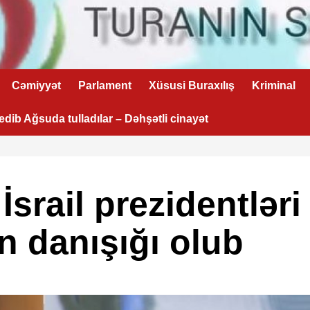
Cəmiyyət
Parlament
Xüsusi Buraxılış
Kriminal
 edib Ağsuda tulladılar – Dəhşətli cinayət
srail prezidentləri
n danışığı olub