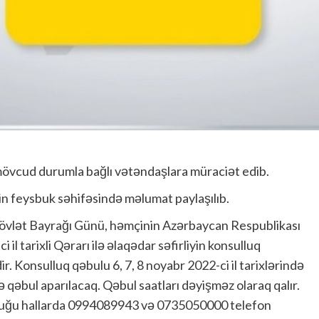
mövcud durumla bağlı vətəndaşlara müraciət edib.
iyin feysbuk səhifəsində məlumat paylaşılıb.
övlət Bayrağı Günü, həmçinin Azərbaycan Respublikası
il tarixli Qərarı ilə əlaqədar səfirliyin konsulluq
dir. Konsulluq qəbulu 6, 7, 8 noyabr 2022-ci il tarixlərində
də qəbul aparılacaq. Qəbul saatları dəyişməz olaraq qalır.
unduğu hallarda 0994089943 və 0735050000 telefon