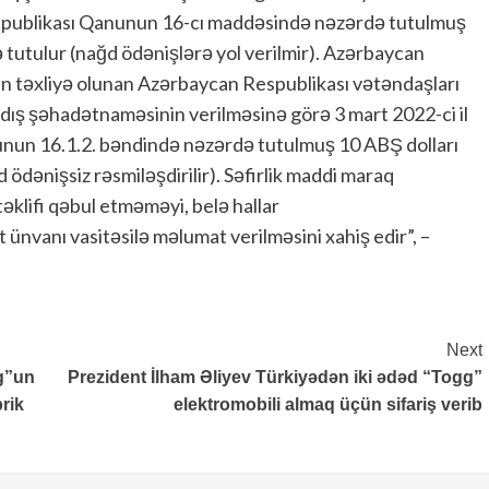
publikası Qanunun 16-cı maddəsində nəzərdə tutulmuş
 tutulur (nağd ödənişlərə yol verilmir). Azərbaycan
 təxliyə olunan Azərbaycan Respublikası vətəndaşları
ış şəhadətnaməsinin verilməsinə görə 3 mart 2022-ci il
unun 16.1.2. bəndində nəzərdə tutulmuş 10 ABŞ dolları
dənişsiz rəsmiləşdirilir). Səfirlik maddi maraq
təklifi qəbul etməməyi, belə hallar
ünvanı vasitəsilə məlumat verilməsini xahiş edir”, –
Next
gg”un
Prezident İlham Əliyev Türkiyədən iki ədəd “Togg”
rik
elektromobili almaq üçün sifariş verib