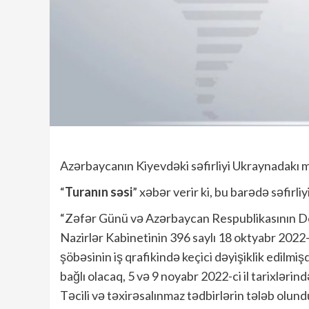
Azərbaycanın Kiyevdəki səfirliyi Ukraynadakı 
“
Turanın səsi
” xəbər verir ki, bu barədə səfirl
“Zəfər Günü və Azərbaycan Respublikasının D
Nazirlər Kabinetinin 396 saylı 18 oktyabr 2022-ci 
şöbəsinin iş qrafikində keçici dəyişiklik edilmiş
bağlı olacaq, 5 və 9 noyabr 2022-ci il tarixlərin
Təcili və təxirəsalınmaz tədbirlərin tələb ol