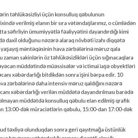
ərin təhlükəsizliyi üçün konsulluq qəbulunun
ixində verilmiş elanın bir sıra vətəndaşlarımız, o cümlədən
ta səfirliyin ümumiyyətlə fəaliyyətini dayandırdığı kimi
lə də daxil olduğunu nəzərə alaraq növbəti izahı diqqətə
ı yaşayış məntəqəsinin hava zərbələrinə məruz qala
bu zaman sakinlərin öz təhlükəsizlikləri üçün sığınacaqlara
əyəcan müddətində müəssisələr və ictimai iaşə obyektləri
canı xəbərdarlığı bitdikdən sonra işini bərpa edir. 10
ava zərbələrinə daha intensiv məruz qaldığını nəzərə
anı xəbərdarlığı verilən müddətə dayandırılması barədə
olmayan müddətdə konsulluq qəbulu elan edilmiş qrafik
-dan 13:00-dək müraciətlərin qəbulu, 15:00-dan 17:00-dək
ud təxliyə olunduqdan sonra geri qayıtmağa üstünlük