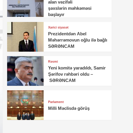
alan vəzifəli
şəxslərin məhkəməsi
başlayır
Xarici siyasət
Prezidentdən Abel
Məhərrəmovun oğlu ilə bağlı
SƏRƏNCAM
Rəsmi
Yeni komitə yaradıldı, Samir
Şərifov rəhbəri oldu –
SƏRƏNCAM
Parlament
Milli Məclisdə görüş