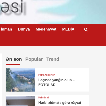
İdman
Dünya
Mədəniyyət
MEDİA
Ən son
Popular
Trend
FHN Xəbərlər
Laçında yanğın olub –
FOTOLAR
Kriminal
Hərbi xidmətə görə rüşvət