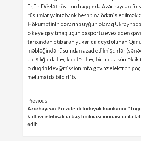
üçün Dövlət rüsumu haqqında Azərbaycan Res
rüsumlar yalnız bank hesabına ödəniş edilməklə
Hökumətinin qərarına uyğun olaraq Ukraynadan
ölkəyə qayıtmaq üçün pasportu əvəz edən qayıd
tarixindən etibarən yuxarıda qeyd olunan Qan
məbləğində rüsumdan azad edilmişdirlər (sənəd ö
qarşılığında heç kimdən heç bir halda köməklik 
olduqda kiev@mission.mfa.gov.az elektron poçt 
məlumatda bildirilib.
Continue
Previous
Azərbaycan Prezidenti türkiyəli həmkarını “To
Reading
kütləvi istehsalına başlanılması münasibətilə təb
edib