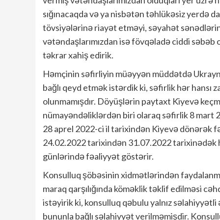
vermiş vətəndaşlarımızdan olduqları yer üzrə h
sığınacaqda və ya nisbətən təhlükəsiz yerdə da
tövsiyələrinə riayət etməyi, səyahət sənədləri
vətəndaşlarımızdan isə fövqəladə ciddi səbəb 
təkrar xahiş edirik.
Həmçinin səfirliyin müəyyən müddətdə Ukrayn
bağlı qeyd etmək istərdik ki, səfirlik hər han
olunmamışdır. Döyüşlərin paytaxt Kiyevə keçmə
nümayəndəliklərdən biri olaraq səfirlik 8 mart 
28 aprel 2022-ci il tarixindən Kiyevə dönərək f
24.02.2022 tarixindən 31.07.2022 tarixinədək h
günlərində fəaliyyət göstərir.
Konsulluq şöbəsinin xidmətlərindən faydalanm
maraq qarşılığında köməklik təklif edilməsi c
istəyirik ki, konsulluq qəbulu yalnız səlahiyyət
bununla bağlı səlahiyyət verilməmişdir. Konsul