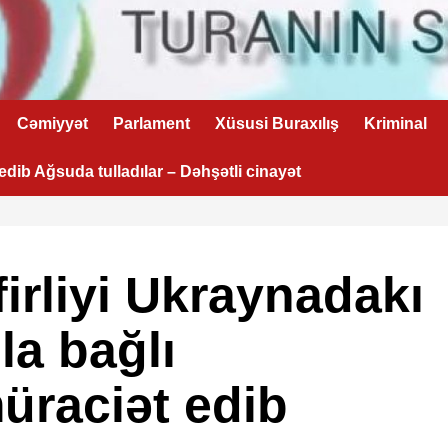
Cəmiyyət
Parlament
Xüsusi Buraxılış
Kriminal
 edib Ağsuda tulladılar – Dəhşətli cinayət
irliyi Ukraynadakı
a bağlı
üraciət edib