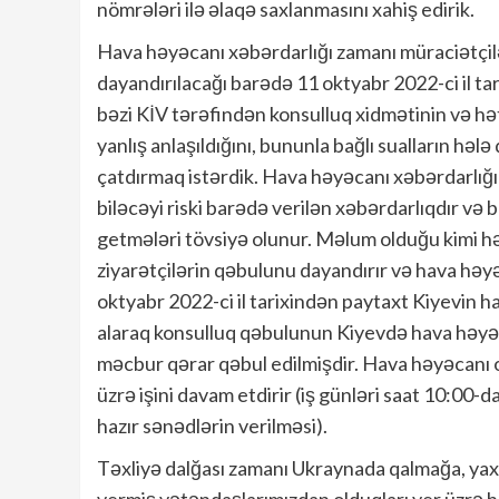
nömrələri ilə əlaqə saxlanmasını xahiş edirik.
Hava həyəcanı xəbərdarlığı zamanı müraciətçil
dayandırılacağı barədə 11 oktyabr 2022-ci il tar
bəzi KİV tərəfindən konsulluq xidmətinin və hət
yanlış anlaşıldığını, bununla bağlı sualların hə
çatdırmaq istərdik. Hava həyəcanı xəbərdarlığ
biləcəyi riski barədə verilən xəbərdarlıqdır və 
getmələri tövsiyə olunur. Məlum olduğu kimi h
ziyarətçilərin qəbulunu dayandırır və hava həyə
oktyabr 2022-ci il tarixindən paytaxt Kiyevin h
alaraq konsulluq qəbulunun Kiyevdə hava həyəc
məcbur qərar qəbul edilmişdir. Hava həyəcanı 
üzrə işini davam etdirir (iş günləri saat 10:00
hazır sənədlərin verilməsi).
Təxliyə dalğası zamanı Ukraynada qalmağa, yax