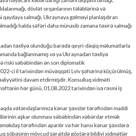
ava həyəcanı xəbərdarlığı zamanı diqqətli olmağı,
ldalanmağı, dövlət orqanlarının tələblərinə və
ni qaydaya salmağı, Ukraynaya gəlməyi planlaşdıran
olmadığı halda səfəri daha münasib zamana təxirə salmağı
adan təxliyə olunduğu barədə qeyri-dəqiq məlumatlarla
sı zamanda bağlanmamış və ya Ukraynadan təxliyə
 riski səbəbindən ən son diplomatik
2022-ci il tarixindən müvəqqəti Lviv şəhərinə köçürülmüş,
əaliyyətini davam etdirmişdir. Konsulluq xidməti
əftənin hər günü, 01.08.2022 tarixindən isə rəsmi iş
aqda vətəndaşlarımıza kənar şəxslər tərəfindən maddi
əhdlərinin aşkar olunması səbəbindən xəbərdar etmək
li əməkdaş tərəfindən aparılır və hər hansı kənar şəxslərə
luq şöbəsinin mövcud şəraitdə göstərə bildiyi xidmətlər