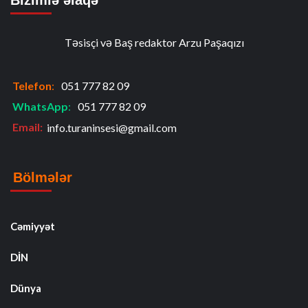
Təsisçi və Baş redaktor Arzu Paşaqızı
Telefon
:
051 777 82 09
WhatsApp
:
051 777 82 09
Email:
info.turaninsesi@gmail.com
Bölmələr
Cəmiyyət
DİN
Dünya