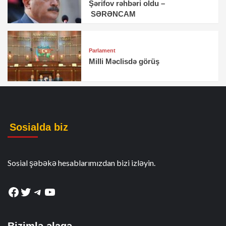
Şərifov rəhbəri oldu –
SƏRƏNCAM
Parlament
Milli Məclisdə görüş
Sosialda biz
Sosial şəbəkə hesablarımızdan bizi izləyin.
Facebook
Twitter
Telegram
YouTube
Bizimlə əlaqə