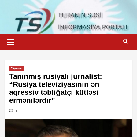
Skip
to
content
Primary
Menu
Siyasət
Tanınmış rusiyalı jurnalist:
“Rusiya televiziyasının ən
aqressiv təbliğatçı kütləsi
ermənilərdir”
0