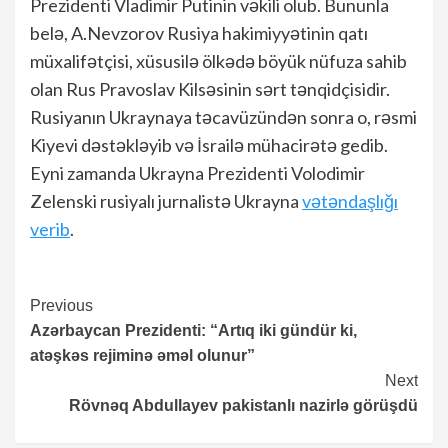
Prezidenti Vladimir Putinin vəkili olub. Bununla
belə, A.Nevzorov Rusiya hakimiyyətinin qatı
müxalifətçisi, xüsusilə ölkədə böyük nüfuza sahib
olan Rus Pravoslav Kilsəsinin sərt tənqidçisidir.
Rusiyanın Ukraynaya təcavüzündən sonra o, rəsmi
Kiyevi dəstəkləyib və İsrailə mühacirətə gedib.
Eyni zamanda Ukrayna Prezidenti Volodimir
Zelenski rusiyalı jurnalistə Ukrayna
vətəndaşlığı
verib
.
Continue
Previous
Azərbaycan Prezidenti: “Artıq iki gündür ki,
Reading
atəşkəs rejiminə əməl olunur”
Next
Rövnəq Abdullayev pakistanlı nazirlə görüşdü