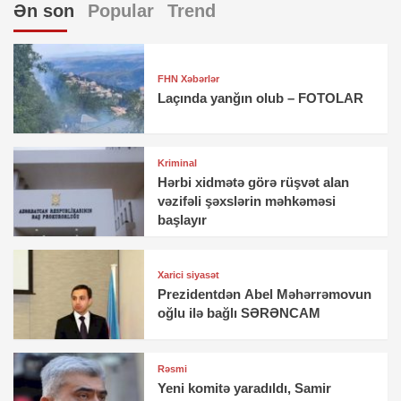
Ən son
Popular
Trend
FHN Xəbərlər
Laçında yanğın olub – FOTOLAR
Kriminal
Hərbi xidmətə görə rüşvət alan
vəzifəli şəxslərin məhkəməsi
başlayır
Xarici siyasət
Prezidentdən Abel Məhərrəmovun
oğlu ilə bağlı SƏRƏNCAM
Rəsmi
Yeni komitə yaradıldı, Samir