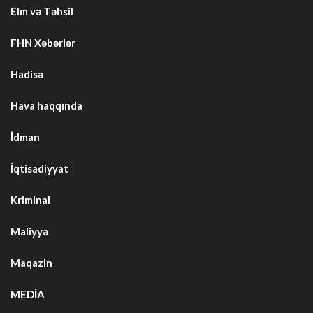
Elm və Təhsil
FHN Xəbərlər
Hadisə
Hava haqqında
İdman
İqtisadiyyat
Kriminal
Maliyyə
Maqazin
MEDİA