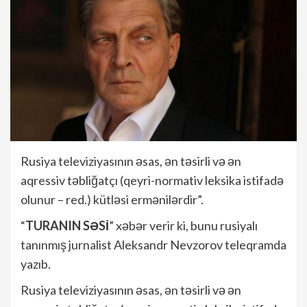
Rusiya televiziyasının əsas, ən təsirli və ən
aqressiv təbliğatçı (qeyri-normativ leksika istifadə
olunur – red.) kütləsi ermənilərdir”.
“
TURANIN SƏSİ
” xəbər verir ki, bunu rusiyalı
tanınmış jurnalist Aleksandr Nevzorov teleqramda
yazıb.
Rusiya televiziyasının əsas, ən təsirli və ən