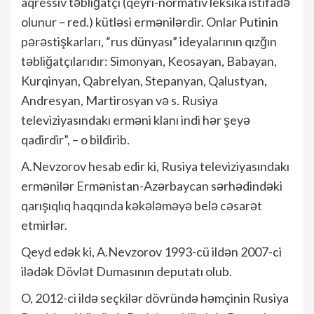
aqressiv təbliğatçı (qeyri-normativ leksika istifadə
olunur – red.) kütləsi ermənilərdir. Onlar Putinin
pərəstişkarları, “rus dünyası” ideyalarının qızğın
təbliğatçılarıdır: Simonyan, Keosayan, Babayan,
Kurqinyan, Qabrelyan, Stepanyan, Qalustyan,
Andresyan, Martirosyan və s. Rusiya
televiziyasındakı erməni klanı indi hər şeyə
qadirdir”, – o bildirib.
A.Nevzorov hesab edir ki, Rusiya televiziyasındakı
ermənilər Ermənistan-Azərbaycan sərhədindəki
qarışıqlıq haqqında kəkələməyə belə cəsarət
etmirlər.
Qeyd edək ki, A.Nevzorov 1993-cü ildən 2007-ci
ilədək Dövlət Dumasının deputatı olub.
O, 2012-ci ildə seçkilər dövründə həmçinin Rusiya