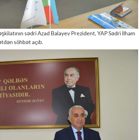
əşkilatının sədri Azad Balayev Prezident, YAP Sədri İlham
ətdən söhbət açıb.