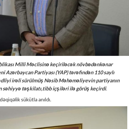
likası Milli Məclisinə keçiriləcək növbədənkənar
ni Azərbaycan Partiyası (YAP) tərəfindən 110 saylı
dliyi irəli sürülmüş Nəsib Məhəməliyevin partiyanın
əhiyyə təşkilatı,tibb içşiləri ilə görüş keçirdi
.
dəqiqəlik sükütla anıldı.