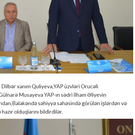
 Dilbər xanım Quliyeva,YAP üzvləri Orucəli
lnarə Musayeva YAP-ın sədri İlham Əliyevin
fından,Balakəndə səhiyyə sahəsində görülən işlərdən və
zır olduqlarını bildirdilər.