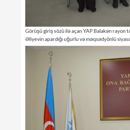
Görüşü giriş sözü ilə açan YAP Balakən rayon t
Əliyevin apardığı uğurlu və məqsədyönlü siyas