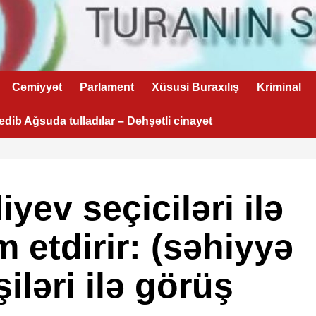
Cəmiyyət
Parlament
Xüsusi Buraxılış
Kriminal
 edib Ağsuda tulladılar – Dəhşətli cinayət
ev seçiciləri ilə
 etdirir: (səhiyyə
şiləri ilə görüş