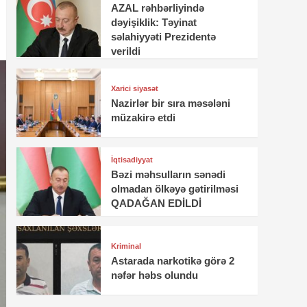
AZAL rəhbərliyində
dəyişiklik: Təyinat
səlahiyyəti Prezidentə
verildi
Xarici siyasət
Nazirlər bir sıra məsələni
müzakirə etdi
İqtisadiyyat
Bəzi məhsulların sənədi
olmadan ölkəyə gətirilməsi
QADAĞAN EDİLDİ
Kriminal
Astarada narkotikə görə 2
nəfər həbs olundu