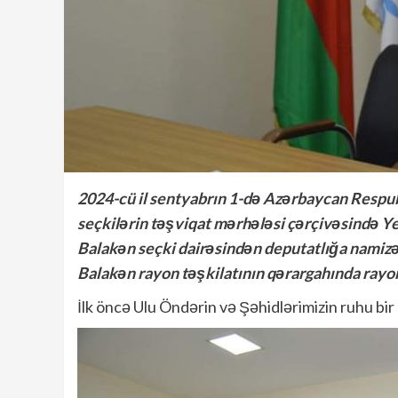
2024-cü il sentyabrın 1-də Azərbaycan Respub
seçkilərin təşviqat mərhələsi çərçivəsində Ye
Balakən seçki dairəsindən deputatlığa namizə
Balakən rayon təşkilatının qərargahında rayon s
İlk öncə Ulu Öndərin və Şəhidlərimizin ruhu bir 