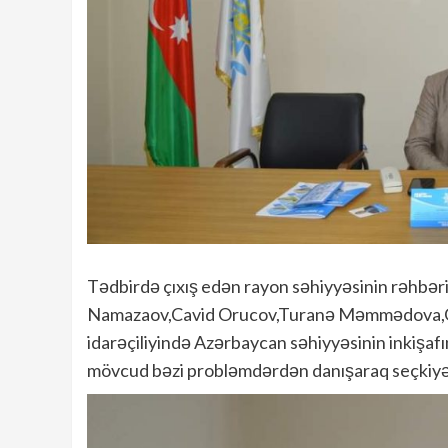
Tədbirdə çıxış edən rayon səhiyyəsinin rəhbəri
Namazaov,Cavid Orucov,Turanə Məmmədova,Gü
idarəçiliyində Azərbaycan səhiyyəsinin inkişa
mövcud bəzi probləmdərdən danışaraq seçkiyə ha