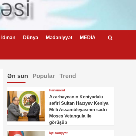
İdman
Dünya
Mədəniyyət
MEDİA
Ən son
Popular
Trend
Parlament
Azərbaycanın Keniyadakı
səfiri Sultan Hacıyev Keniya
Milli Assambleyasının sədri
Moses Vetangula ilə
görüşüb
İqtisadiyyat