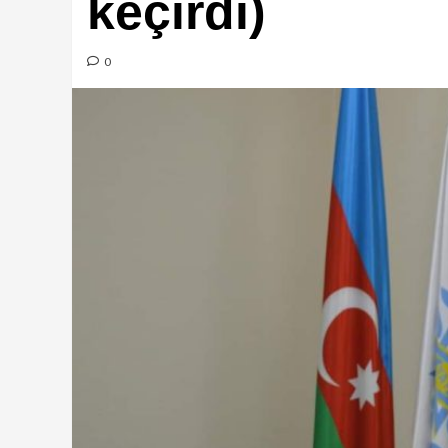
keçirdi)
0