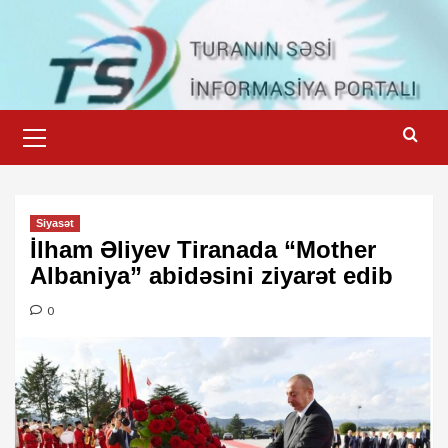
Skip
to
content
Primary
Menu
Siyasət
İlham Əliyev Tiranada “Mother
Albaniya” abidəsini ziyarət edib
0