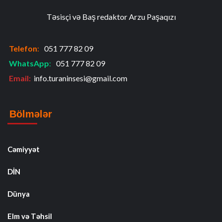
Təsisçi və Baş redaktor Arzu Paşaqızı
Telefon
:
051 777 82 09
WhatsApp
:
051 777 82 09
Email:
info.turaninsesi@gmail.com
Bölmələr
Cəmiyyət
DİN
Dünya
Elm və Təhsil