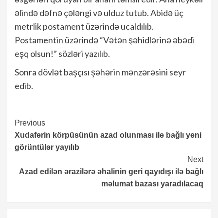
əlində dəfnə çələngi və ulduz tutub. Abidə üç
metrlik postament üzərində ucaldılıb.
Postamentin üzərində “Vətən şəhidlərinə əbədi
eşq olsun!” sözləri yazılıb.
Sonra dövlət başçısı şəhərin mənzərəsini seyr
edib.
Continue
Previous
Xudafərin körpüsünün azad olunması ilə bağlı yeni
Reading
görüntülər yayılıb
Next
Azad edilən ərazilərə əhalinin geri qayıdışı ilə bağlı
məlumat bazası yaradılacaq