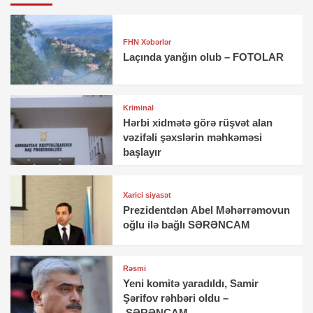
FHN Xəbərlər
Laçında yanğın olub – FOTOLAR
Kriminal
Hərbi xidmətə görə rüşvət alan
vəzifəli şəxslərin məhkəməsi
başlayır
Xarici siyasət
Prezidentdən Abel Məhərrəmovun
oğlu ilə bağlı SƏRƏNCAM
Rəsmi
Yeni komitə yaradıldı, Samir
Şərifov rəhbəri oldu –
SƏRƏNCAM