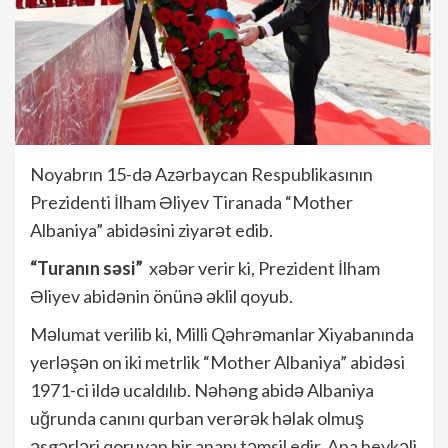
Noyabrın 15-də Azərbaycan Respublikasının
Prezidenti İlham Əliyev Tiranada “Mother
Albaniya” abidəsini ziyarət edib.
“Turanın səsi”
xəbər verir ki, Prezident İlham
Əliyev abidənin önünə əklil qoyub.
Məlumat verilib ki, Milli Qəhrəmanlar Xiyabanında
yerləşən on iki metrlik “Mother Albaniya” abidəsi
1971-ci ildə ucaldılıb. Nəhəng abidə Albaniya
uğrunda canını qurban verərək həlak olmuş
əsgərləri qoruyan bir ananı təmsil edir. Ana heykəli