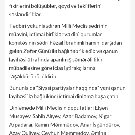
fikirlərini bölüşüblər, qeyd və təkliflərini
səsləndiriblər.
Tədbiri yekunlaşdıran Milli Məclis sədrinin
müavini, İctimai birliklər və dini qurumlar
komitəsinin sədri Fəzail İbrahimli hamını qarşıdan
gələn Zəfər Günü ilə bağlı təbrik edib və qanun
layihəsi ətrafında aparılmış səmərəli fikir
mübadiləsinə görə iclas iştirakçılarına
təşəkkürünü bildirib.
Bununla da “Siyasi partiyalar haqqında” yeni qanun
layihəsi ilə bağlı ikinci ictimai dinləmə başa çatıb.
Dinləmədə Milli Məclisin deputatları Elşən
Musayev, Sahib Alıyev, Azər Badamov, Nigar
Arpadarai, Ramin Məmmədov, Anar İsgəndərov,
Azay Quliyev, Ceyhun Məmmədov, Əminə