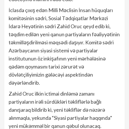
İclasda çıxış edən Milli Məclisin İnsan hüquqları
komitəsinin sədri, Sosial Tədqiqatlar Mərkəzi
İdarə Heyətinin sədri Zahid Oruc qeyd edib ki,
təqdim edilən yeni qanun partiyaların fəaliyyətinin
təkmilləşdirilməsi məqsədi daşıyır. Komitə sədri
Azərbaycanın siyasi sistemi və partiyalar
institutunun öz inkişafının yeni mərhələsinə
qədəm qoymasını tarixi zərurət və
dövlətçiliyimizin gələcəyi aspektindən
dəyərləndirib.
Zahid Oruc ilkin ictimai dinləmə zamanı
partiyaların irəli sürdükləri təkliflərlə bağlı
danışaraq bildirib ki, yeni təkliflər də nəzərə
alınmaqla, yekunda “Siyasi partiyalar haqqında”
yeni mükəmməl bir qanun qəbul olunacaq.