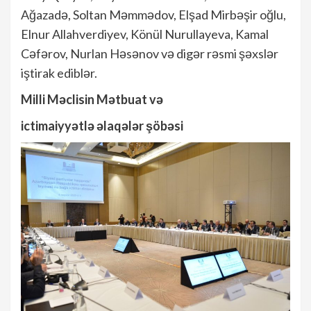
Ağazadə, Soltan Məmmədov, Elşad Mirbəşir oğlu,
Elnur Allahverdiyev, Könül Nurullayeva, Kamal
Cəfərov, Nurlan Həsənov və digər rəsmi şəxslər
iştirak ediblər.
Milli Məclisin Mətbuat və
ictimaiyyətlə əlaqələr şöbəsi