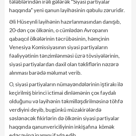
tələblərindən irəli gələrək “Siyasi partiyalar
haqqında” yeni
qanun layihəsinin qəbulu
zəruridir.
Əli Hüseynli layihənin hazırlanmasından danışıb,
20-dən çox ölkənin, o cümlədən Avropanın
qabaqcıl ölkələrinin təcrübəsinin, həmçinin
Venesiya Komissiyasının siyasi partiyaların
fəaliyyətinin tənzimlənməsi üzrə tövsiyələrinin,
siyasi partiyalardan daxil olan təkliflərin nəzərə
alınması barədə məlumat verib.
O, siyasi partiyaların nümayəndələrinin iştirakı ilə
keçirilmiş birinci ictimai dinləmənin çox faydalı
olduğunu və layihənin təkmilləşdirilməsinə töhfə
verdiyini deyib, bugünkü müzakirələrdə
səslənəcək fikirlərin də ölkənin siyasi partiyalar
haqqında qanunvericiliyinin inkişafına kömək
edəcəyinə inamını ifadə edib.