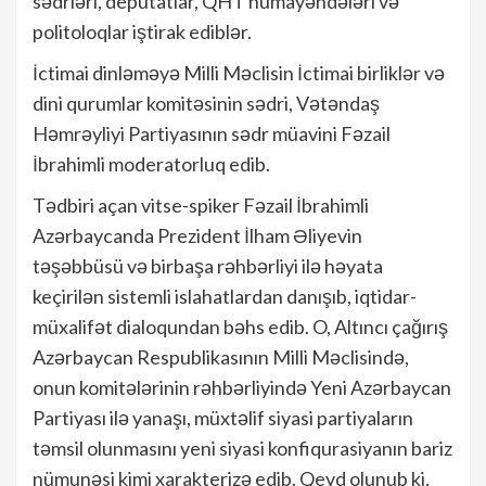
sədrləri, deputatlar, QHT nümayəndələri və
politoloqlar iştirak ediblər.
İctimai dinləməyə Milli Məclisin İctimai birliklər və
dini qurumlar komitəsinin sədri, Vətəndaş
Həmrəyliyi Partiyasının sədr müavini Fəzail
İbrahimli moderatorluq edib.
Tədbiri açan vitse-spiker Fəzail İbrahimli
Azərbaycanda Prezident İlham Əliyevin
təşəbbüsü və birbaşa rəhbərliyi ilə həyata
keçirilən sistemli islahatlardan danışıb, iqtidar-
müxalifət dialoqundan bəhs edib. O, Altıncı çağırış
Azərbaycan Respublikasının Milli Məclisində,
onun komitələrinin rəhbərliyində Yeni Azərbaycan
Partiyası ilə yanaşı, müxtəlif siyasi partiyaların
təmsil olunmasını yeni siyasi konfiqurasiyanın bariz
nümunəsi kimi xarakterizə edib. Qeyd olunub ki,