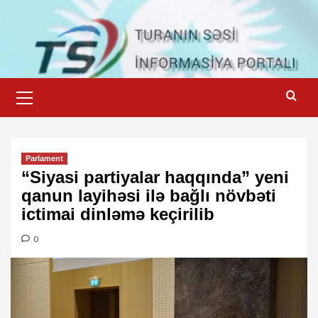
Skip
to
content
Primary
Menu
Parlament
“Siyasi partiyalar haqqında” yeni
qanun layihəsi
ilə bağlı növbəti
ictimai dinləmə keçirilib
0