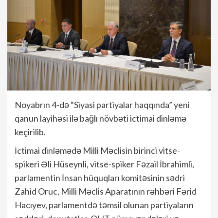
Noyabrın 4-də “Siyasi partiyalar haqqında” yeni
qanun layihəsi ilə bağlı növbəti ictimai dinləmə
keçirilib.
İctimai dinləmədə Milli Məclisin birinci vitse-
spikeri Əli Hüseynli, vitse-spiker Fəzail İbrahimli,
parlamentin İnsan hüquqları komitəsinin sədri
Zahid Oruc, Milli Məclis Aparatının rəhbəri Fərid
Hacıyev, parlamentdə təmsil olunan partiyaların