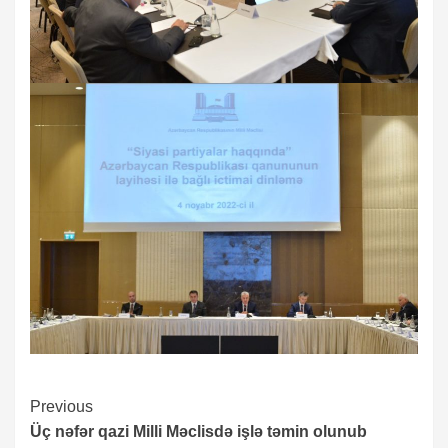
Continue
Previous
Üç nəfər qazi Milli Məclisdə işlə təmin olunub
Reading