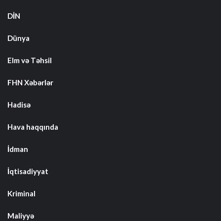
DİN
Dünya
Elm və Təhsil
FHN Xəbərlər
Hadisə
Hava haqqında
İdman
İqtisadiyyat
Kriminal
Maliyyə