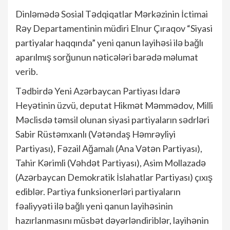
Dinləmədə Sosial Tədqiqatlar Mərkəzinin İctimai
Rəy Departamentinin müdiri Elnur Çıraqov “Siyasi
partiyalar haqqında” yeni qanun layihəsi ilə bağlı
aparılmış sorğunun nəticələri barədə məlumat
verib.
Tədbirdə Yeni Azərbaycan Partiyası İdarə
Heyətinin üzvü, deputat Hikmət Məmmədov, Milli
Məclisdə təmsil olunan siyasi partiyaların sədrləri
Sabir Rüstəmxanlı (Vətəndaş Həmrəyliyi
Partiyası), Fəzail Ağamalı (Ana Vətən Partiyası),
Tahir Kərimli (Vəhdət Partiyası), Asim Mollazadə
(Azərbaycan Demokratik İslahatlar Partiyası) çıxış
ediblər. Partiya funksionerləri partiyaların
fəaliyyəti ilə bağlı yeni qanun layihəsinin
hazırlanmasını müsbət dəyərləndiriblər, layihənin