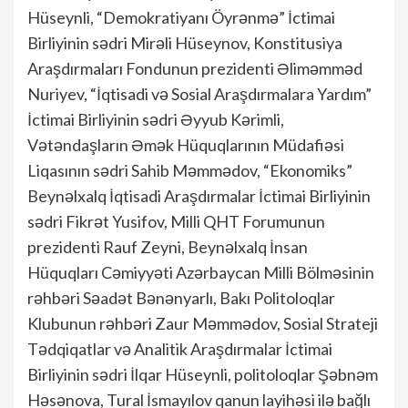
Hüseynli, “Demokratiyanı Öyrənmə” İctimai
Birliyinin sədri Mirəli Hüseynov, Konstitusiya
Araşdırmaları Fondunun prezidenti Əliməmməd
Nuriyev, “İqtisadi və Sosial Araşdırmalara Yardım”
İctimai Birliyinin sədri Əyyub Kərimli,
Vətəndaşların Əmək Hüquqlarının Müdafiəsi
Liqasının sədri Sahib Məmmədov, “Ekonomiks”
Beynəlxalq İqtisadi Araşdırmalar İctimai Birliyinin
sədri Fikrət Yusifov, Milli QHT Forumunun
prezidenti Rauf Zeyni, Beynəlxalq İnsan
Hüquqları Cəmiyyəti Azərbaycan Milli Bölməsinin
rəhbəri Səadət Bənənyarlı, Bakı Politoloqlar
Klubunun rəhbəri Zaur Məmmədov, Sosial Strateji
Tədqiqatlar və Analitik Araşdırmalar İctimai
Birliyinin sədri İlqar Hüseynli, politoloqlar Şəbnəm
Həsənova, Tural İsmayılov qanun layihəsi ilə bağlı