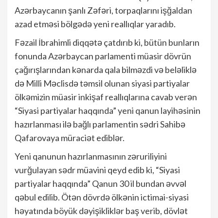
Azərbaycanın şanlı Zəfəri, torpaqlarını işğaldan
azad etməsi bölgədə yeni reallıqlar yaradıb.
Fəzail İbrahimli diqqətə çatdırıb ki, bütün bunların
fonunda Azərbaycan parlamenti müasir dövrün
çağırışlarından kənarda qala bilməzdi və beləliklə
də Milli Məclisdə təmsil olunan siyasi partiyalar
ölkəmizin müasir inkişaf reallıqlarına cavab verən
“Siyasi partiyalar haqqında” yeni qanun layihəsinin
hazırlanması ilə bağlı parlamentin sədri Sahibə
Qafarovaya müraciət ediblər.
Yeni qanunun hazırlanmasının zəruriliyini
vurğulayan sədr müavini qeyd edib ki, “Siyasi
partiyalar haqqında” Qanun 30 il bundan əvvəl
qəbul edilib. Ötən dövrdə ölkənin ictimai-siyasi
həyatında böyük dəyişikliklər baş verib, dövlət