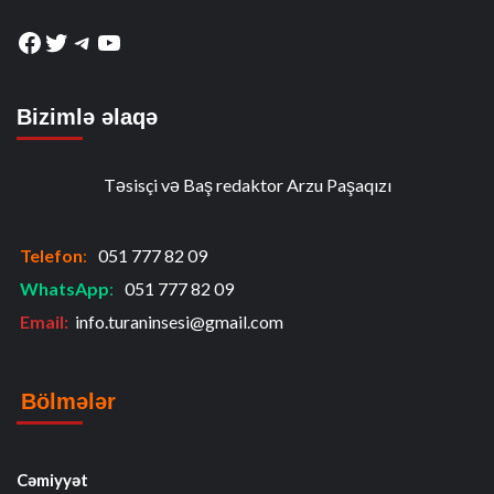
Facebook
Twitter
Telegram
YouTube
Bizimlə əlaqə
Təsisçi və Baş redaktor Arzu Paşaqızı
Telefon
:
051 777 82 09
WhatsApp
:
051 777 82 09
Email:
info.turaninsesi@gmail.com
Bölmələr
Cəmiyyət