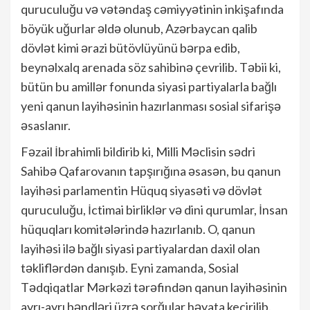
quruculuğu və vətəndaş cəmiyyətinin inkişafında
böyük uğurlar əldə olunub, Azərbaycan qalib
dövlət kimi ərazi bütövlüyünü bərpa edib,
beynəlxalq arenada söz sahibinə çevrilib. Təbii ki,
bütün bu amillər fonunda siyasi partiyalarla bağlı
yeni qanun layihəsinin hazırlanması sosial sifarişə
əsaslanır.
Fəzail İbrahimli bildirib ki, Milli Məclisin sədri
Sahibə Qafarovanın tapşırığına əsasən, bu qanun
layihəsi parlamentin Hüquq siyasəti və dövlət
quruculuğu, İctimai birliklər və dini qurumlar, İnsan
hüquqları komitələrində hazırlanıb. O, qanun
layihəsi ilə bağlı siyasi partiyalardan daxil olan
təkliflərdən danışıb. Eyni zamanda, Sosial
Tədqiqatlar Mərkəzi tərəfindən qanun layihəsinin
ayrı-ayrı bəndləri üzrə sorğular həyata keçirilib.