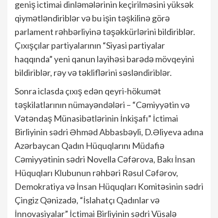
geniş ictimai dinləmələrinin keçirilməsini yüksək
qiymətləndiriblər və bu işin təşkilinə görə
parlament rəhbərliyinə təşəkkürlərini bildiriblər.
Çıxışçılar partiyalarının “Siyasi partiyalar
haqqında” yeni qanun layihəsi barədə mövqeyini
bildiriblər, rəy və təkliflərini səsləndiriblər.
Sonra iclasda çıxış edən qeyri-hökumət
təşkilatlarının nümayəndələri – “Cəmiyyətin və
Vətəndaş Münasibətlərinin İnkişafı” İctimai
Birliyinin sədri Əhməd Abbasbəyli, D.Əliyeva adına
Azərbaycan Qadın Hüquqlarını Müdafiə
Cəmiyyətinin sədri Novella Cəfərova, Bakı İnsan
Hüquqları Klubunun rəhbəri Rəsul Cəfərov,
Demokratiya və İnsan Hüquqları Komitəsinin sədri
Çingiz Qənizadə, “İslahatçı Qadınlar və
İnnovasiyalar” İctimai Birliyinin sədri Vüsalə