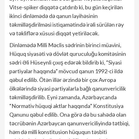
Vitse-spiker diqqətə çatdırıb ki, bu gün keçirilən
ikinci dinləmədə də qanun layihəsinin
təkmilləşdirilməsi istiqamətində irəli sürülən rəy
və təkliflərə xüsusi diqqət yetiriləcək.
Dinləmədə Milli Məclis sədrinin birinci müavini,
Hüquq siyasəti və dövlət quruculuğu komitəsinin
sədri Əli Hüseynli çıxış edərək bildirib ki, “Siyasi
partiyalar haqqında” mövcud qanun 1992-ci ildə
qəbul edilib. Ötən illər ərzində bir çox Avropa
ölkələrində siyasi partiyalarla bağlı qanunvericilik
təkmilləşdirilib. Eyni zamanda, Azərbaycanda
“Normativ hüquqi aktlar haqqında” Konstitusiya
Qanunu qəbul edilib. Ona görə də bu sahədə olan
təcrübənin Azərbaycan qanunvericiliyində tətbiqi,
həm də milli
konstitusion hüququn təsbiti