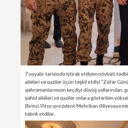
7 noyabr tarixində iştirak etdiyim növbəti tədb
ailələri və qazilər üçün təşkil etdiyi “Zəfər G
qəhrəmanlarımızın keçdiyi döyüş yollarından, g
şəhid ailələri və qazilər onlara göstərilən yük
Birinci Vitse-prezident Mehriban Əliyevaya min
təbrik etdilər.