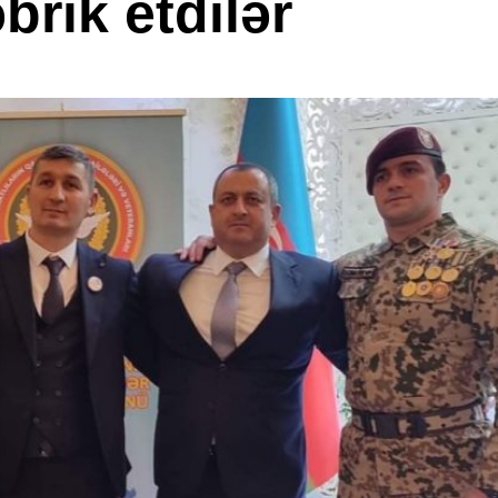
brik etdilər