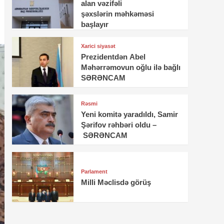
alan vəzifəli
şəxslərin məhkəməsi
başlayır
Xarici siyasət
Prezidentdən Abel
Məhərrəmovun oğlu ilə bağlı
SƏRƏNCAM
Rəsmi
Yeni komitə yaradıldı, Samir
Şərifov rəhbəri oldu –
SƏRƏNCAM
Parlament
Milli Məclisdə görüş