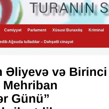
Cəmiyyət
Parlament
Xüsusi Buraxılış
Kriminal
 edib Ağsuda tulladılar – Dəhşətli cinayət
 Əliyevə və Birinci
t Mehriban
ər Günü”