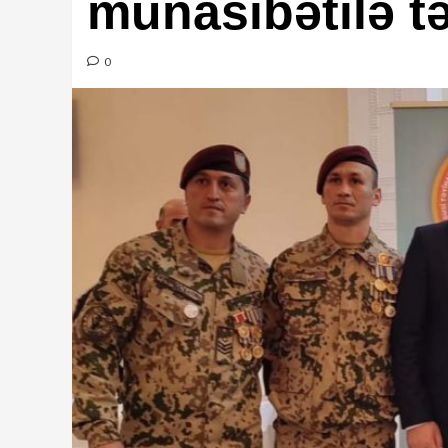
münasibətilə tə
0