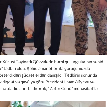
ir Xüsusi Təyinatlı Qüvvələrin hərbi qulluqçularının şəhid
ünü” tədbiri oldu. Şəhid əmanətləri ilə görüşümüzdə
östərdikləri şücaətlərdən danışıldı. Tədbirin sonunda
sək diqqət və qayğıya görə Prezident İlham Əliyevə və
nətdarlıqlarını bildirərək, “Zəfər Günü” münasibətilə