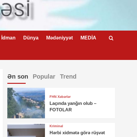
İdman
Dünya
Mədəniyyət
MEDİA
Ən son
Popular
Trend
FHN Xəbərlər
Laçında yanğın olub –
FOTOLAR
Kriminal
Hərbi xidmətə görə rüşvət