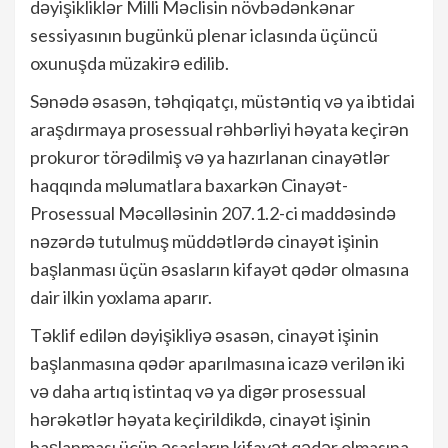
dəyişikliklər Milli Məclisin növbədənkənar
sessiyasının bugünkü plenar iclasında üçüncü
oxunuşda müzakirə edilib.
Sənədə əsasən, təhqiqatçı, müstəntiq və ya ibtidai
araşdırmaya prosessual rəhbərliyi həyata keçirən
prokuror törədilmiş və ya hazırlanan cinayətlər
haqqında məlumatlara baxarkən Cinayət-
Prosessual Məcəlləsinin 207.1.2-ci maddəsində
nəzərdə tutulmuş müddətlərdə cinayət işinin
başlanması üçün əsasların kifayət qədər olmasına
dair ilkin yoxlama aparır.
Təklif edilən dəyişikliyə əsasən, cinayət işinin
başlanmasına qədər aparılmasına icazə verilən iki
və daha artıq istintaq və ya digər prosessual
hərəkətlər həyata keçirildikdə, cinayət işinin
başlanması üçün əsasların kifayət qədər olmasına