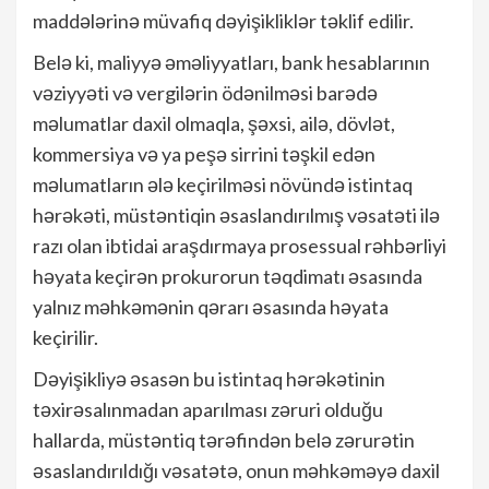
maddələrinə müvafiq dəyişikliklər təklif edilir.
Belə ki, maliyyə əməliyyatları, bank hesablarının
vəziyyəti və vergilərin ödənilməsi barədə
məlumatlar daxil olmaqla, şəxsi, ailə, dövlət,
kommersiya və ya peşə sirrini təşkil edən
məlumatların ələ keçirilməsi növündə istintaq
hərəkəti, müstəntiqin əsaslandırılmış vəsatəti ilə
razı olan ibtidai araşdırmaya prosessual rəhbərliyi
həyata keçirən prokurorun təqdimatı əsasında
yalnız məhkəmənin qərarı əsasında həyata
keçirilir.
Dəyişikliyə əsasən bu istintaq hərəkətinin
təxirəsalınmadan aparılması zəruri olduğu
hallarda, müstəntiq tərəfindən belə zərurətin
əsaslandırıldığı vəsatətə, onun məhkəməyə daxil