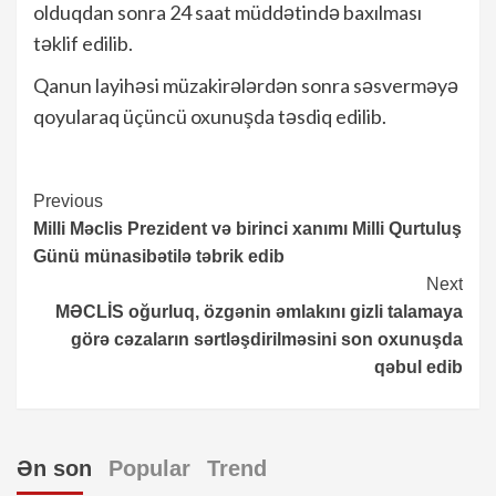
olduqdan sonra 24 saat müddətində baxılması
təklif edilib.
Qanun layihəsi müzakirələrdən sonra səsverməyə
qoyularaq üçüncü oxunuşda təsdiq edilib.
Continue
Previous
Milli Məclis Prezident və birinci xanımı Milli Qurtuluş
Reading
Günü münasibətilə təbrik edib
Next
MƏCLİS oğurluq, özgənin əmlakını gizli talamaya
görə cəzaların sərtləşdirilməsini son oxunuşda
qəbul edib
Ən son
Popular
Trend