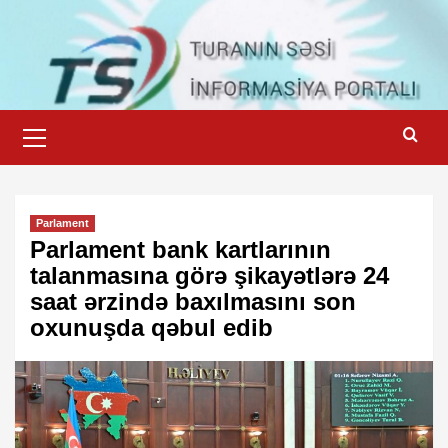
Skip
to
content
Primary
Menu
Parlament
Parlament bank kartlarının
talanmasına görə şikayətlərə 24
saat ərzində baxılmasını son
oxunuşda qəbul edib