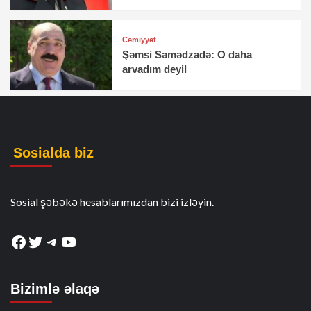
Cəmiyyət
Şəmsi Səmədzadə: O daha
arvadım deyil
Sosialda biz
Sosial şəbəkə hesablarımızdan bizi izləyin.
Facebook
Twitter
Telegram
YouTube
Bizimlə əlaqə