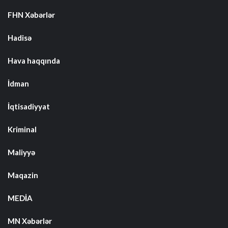
FHN Xəbərlər
Hadisə
Hava haqqında
İdman
İqtisadiyyat
Kriminal
Maliyyə
Maqazin
MEDİA
MN Xəbərlər