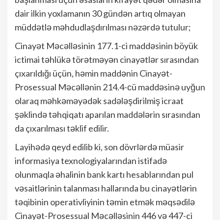
dair ilkin yoxlamanın 30 gündən artıq olmayan
müddətlə məhdudlaşdırılması nəzərdə tutulur;
Cinayət Məcəlləsinin 177.1-ci maddəsinin böyük
ictimai təhlükə törətməyən cinayətlər sırasından
çıxarıldığı üçün, həmin maddənin Cinayət-
Prosessual Məcəllənin 214.4-сü maddəsinə uyğun
olaraq məhkəməyədək sadələşdirilmiş icraat
şəklində təhqiqatı aparılan maddələrin sırasından
da çıxarılması təklif edilir.
Layihədə qeyd edilib ki, son dövrlərdə müasir
informasiya texnologiyalarından istifadə
olunmaqla əhalinin bank kartı hesablarından pul
vəsaitlərinin talanması hallarında bu cinayətlərin
təqibinin operativliyinin təmin etmək məqsədilə
Cinayət-Prosessual Məcəlləsinin 446 və 447-ci