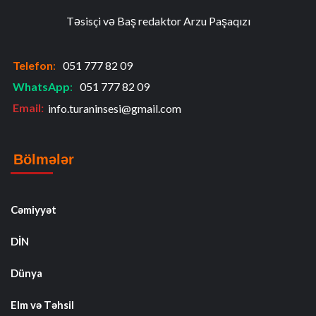
Təsisçi və Baş redaktor Arzu Paşaqızı
Telefon
:
051 777 82 09
WhatsApp
:
051 777 82 09
Email:
info.turaninsesi@gmail.com
Bölmələr
Cəmiyyət
DİN
Dünya
Elm və Təhsil