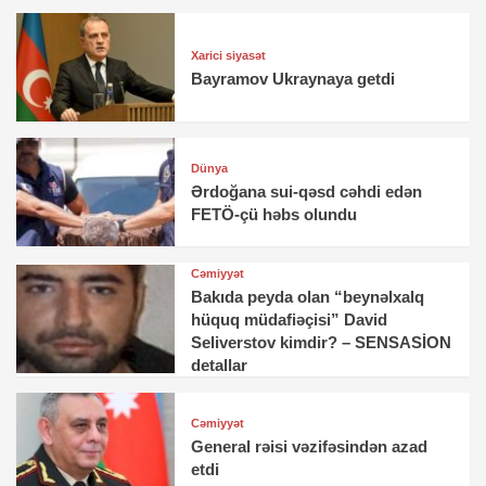
Xarici siyasət
Bayramov Ukraynaya getdi
Dünya
Ərdoğana sui-qəsd cəhdi edən
FETÖ-çü həbs olundu
Cəmiyyət
Bakıda peyda olan “beynəlxalq
hüquq müdafiəçisi” David
Seliverstov kimdir? – SENSASİON
detallar
Cəmiyyət
General rəisi vəzifəsindən azad
etdi