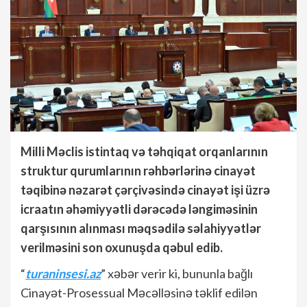
Milli Məclis istintaq və təhqiqat orqanlarının
struktur qurumlarının rəhbərlərinə cinayət
təqibinə nəzarət çərçivəsində cinayət işi üzrə
icraatın əhəmiyyətli dərəcədə ləngiməsinin
qarşısının alınması məqsədilə səlahiyyətlər
verilməsini son oxunuşda qəbul edib.
“
turaninsesi.az
” xəbər verir ki, bununla bağlı
Cinayət-Prosessual Məcəlləsinə təklif edilən