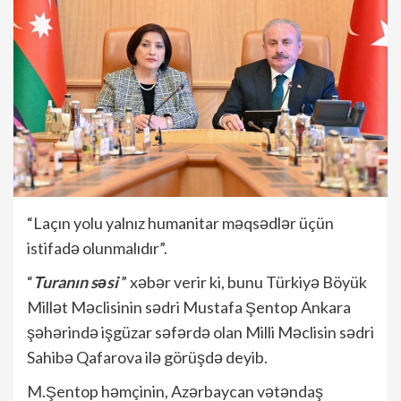
“Laçın yolu yalnız humanitar məqsədlər üçün
istifadə olunmalıdır”.
“
Turanın səsi
” xəbər verir ki, bunu Türkiyə Böyük
Millət Məclisinin sədri Mustafa Şentop Ankara
şəhərində işgüzar səfərdə olan Milli Məclisin sədri
Sahibə Qafarova ilə görüşdə deyib.
M.Şentop həmçinin, Azərbaycan vətəndaş