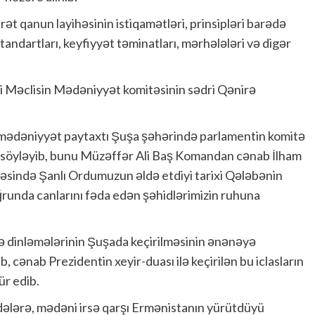
ət qanun layihəsinin istiqamətləri, prinsipləri barədə
standartları, keyfiyyət təminatları, mərhələləri və digər
illi Məclisin Mədəniyyət komitəsinin sədri Qənirə
mədəniyyət paytaxtı Şuşa şəhərində parlamentin komitə
nu söyləyib, bunu Müzəffər Ali Baş Komandan cənab İlham
bəsində Şanlı Ordumuzun əldə etdiyi tarixi Qələbənin
uğrunda canlarını fəda edən şəhidlərimizin ruhuna
 və dinləmələrinin Şuşada keçirilməsinin ənənəyə
, cənab Prezidentin xeyir-duası ilə keçirilən bu iclasların
ür edib.
idələrə, mədəni irsə qarşı Ermənistanın yürütdüyü