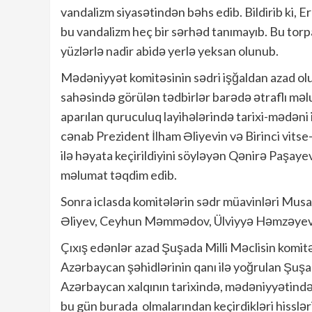
vandalizm siyasətindən bəhs edib. Bildirib ki, Er
bu vandalizm heç bir sərhəd tanımayıb. Bu tor
yüzlərlə nadir abidə yerlə yeksan olunub.
Mədəniyyət komitəsinin sədri işğaldan azad ol
sahəsində görülən tədbirlər barədə ətraflı məlu
aparılan quruculuq layihələrində tarixi-mədəni ir
cənab Prezident İlham Əliyevin və Birinci vits
ilə həyata keçirildiyini söyləyən Qənirə Paşaye
məlumat təqdim edib.
Sonra iclasda komitələrin sədr müavinləri Musa 
Əliyev, Ceyhun Məmmədov, Ülviyyə Həmzəyeva 
Çıxış edənlər azad Şuşada Milli Məclisin komitə 
Azərbaycan şəhidlərinin qanı ilə yoğrulan Şuş
Azərbaycan xalqının tarixində, mədəniyyətində,
bu gün burada olmalarından keçirdikləri hisslər