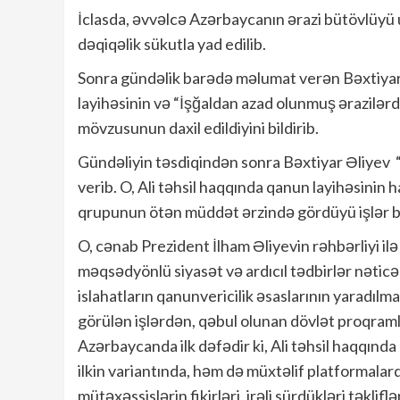
İclasda, əvvəlcə Azərbaycanın ərazi bütövlüyü 
dəqiqəlik sükutla yad edilib.
Sonra gündəlik barədə məlumat verən Bəxtiyar Ə
layihəsinin və “İşğaldan azad olunmuş ərazilərd
mövzusunun daxil edildiyini bildirib.
Gündəliyin təsdiqindən sonra Bəxtiyar Əliyev “
verib. O, Ali təhsil haqqında qanun layihəsinin
qrupunun ötən müddət ərzində gördüyü işlər b
O, cənab Prezident İlham Əliyevin rəhbərliyi il
məqsədyönlü siyasət və ardıcıl tədbirlər nətic
islahatların qanunvericilik əsaslarının yaradıl
görülən işlərdən, qəbul olunan dövlət proqramla
Azərbaycanda ilk dəfədir ki, Ali təhsil haqqında
ilkin variantında, həm də müxtəlif platformalar
mütəxəssislərin fikirləri, irəli sürdükləri təklifl