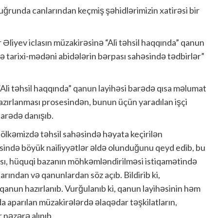
uğrunda canlarından keçmiş şəhidlərimizin xatirəsi bir
liyev iclasın müzakirəsinə “Ali təhsil haqqında” qanun
ə tarixi-mədəni abidələrin bərpası sahəsində tədbirlər”
Ali təhsil haqqında” qanun layihəsi barədə qısa məlumat
 hazırlanması prosesindən, bunun üçün yaradılan işçi
arədə danışıb.
ə ölkəmizdə təhsil sahəsində həyata keçirilən
əsində böyük nailiyyətlər əldə olunduğunu qeyd edib, bu
ması, hüquqi bazanın möhkəmləndirilməsi istiqamətində
rından və qanunlardan söz açıb. Bildirib ki,
 qanun hazırlanıb. Vurğulanıb ki, qanun layihəsinin həm
da aparılan müzakirələrdə əlaqədar təşkilatların,
ər nəzərə alınıb.