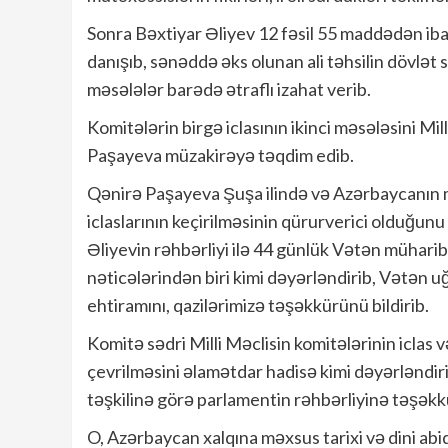
Sonra Bəxtiyar Əliyev 12 fəsil 55 maddədən ibar
danışıb, sənəddə əks olunan ali təhsilin dövlət 
məsələlər barədə ətraflı izahat verib.
Komitələrin birgə iclasının ikinci məsələsini M
Paşayeva müzakirəyə təqdim edib.
Qənirə Paşayeva Şuşa ilində və Azərbaycanın 
iclaslarının keçirilməsinin qürurverici olduğu
Əliyevin rəhbərliyi ilə 44 günlük Vətən mühari
nəticələrindən biri kimi dəyərləndirib, Vətən 
ehtiramını, qazilərimizə təşəkkürünü bildirib.
Komitə sədri Milli Məclisin komitələrinin iclas
çevrilməsini əlamətdar hadisə kimi dəyərləndirib
təşkilinə görə parlamentin rəhbərliyinə təşəkk
O, Azərbaycan xalqına məxsus tarixi və dini ab