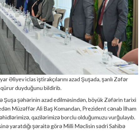
yar Əliyev iclas iştirakçılarını azad Şuşada, şanlı Zəfər
ürur duyduğunu bildirib.
 Şuşa şəhərinin azad edilməsindən, böyük Zəfərin tarixi
ş edən Müzəffər Ali Baş Komandan, Prezident cənab İlham
şəhidlərimizə, qazilərimizə borclu olduğumuzu vurğulayıb.
nə yaratdığı şəraitə görə Milli Məclisin sədri Sahibə