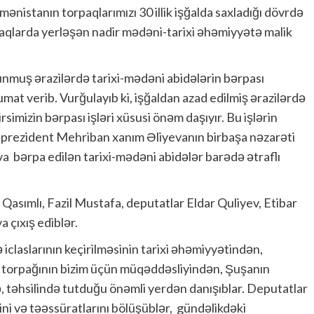
mənistanın torpaqlarımızı 30 illik işğalda saxladığı dövrdə
paqlarda yerləşən nadir mədəni-tarixi əhəmiyyətə malik
unmuş ərazilərdə tarixi-mədəni abidələrin bərpası
mat verib. Vurğulayıb ki, işğaldan azad edilmiş ərazilərdə
simizin bərpası işləri xüsusi önəm daşıyır. Bu işlərin
e-prezident Mehriban xanım Əliyevanın birbaşa nəzarəti
va bərpa edilən tarixi-mədəni abidələr barədə ətraflı
Qasımlı, Fazil Mustafa, deputatlar Eldar Quliyev, Etibar
çıxış ediblər.
iclaslarının keçirilməsinin tarixi əhəmiyyətindən,
a torpağının bizim üçün müqəddəsliyindən, Şuşanın
 təhsilində tutduğu önəmli yerdən danışıblar. Deputatlar
ini və təəssüratlarını bölüşüblər, gündəlikdəki