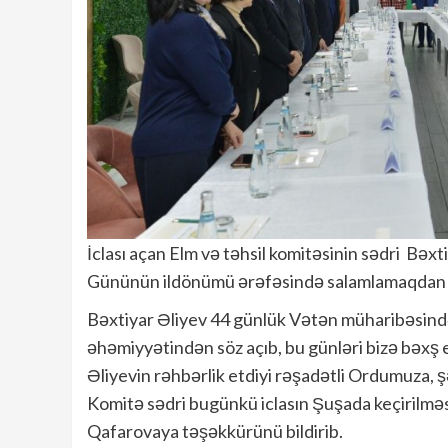
İclası açan Elm və təhsil komitəsinin sədri Bəxti
Gününün ildönümü ərəfəsində salamlamaqdan q
Bəxtiyar Əliyev 44 günlük Vətən müharibəsində
əhəmiyyətindən söz açıb, bu günləri bizə bəx
Əliyevin rəhbərlik etdiyi rəşadətli Ordumuza, 
Komitə sədri bugünkü iclasın Şuşada keçirilməsi
Qafarovaya təşəkkürünü bildirib.