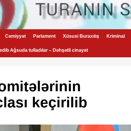
Cəmiyyət
Parlament
Xüsusi Buraxılış
Kriminal
 edib Ağsuda tulladılar – Dəhşətli cinayət
komitələrinin
lası keçirilib