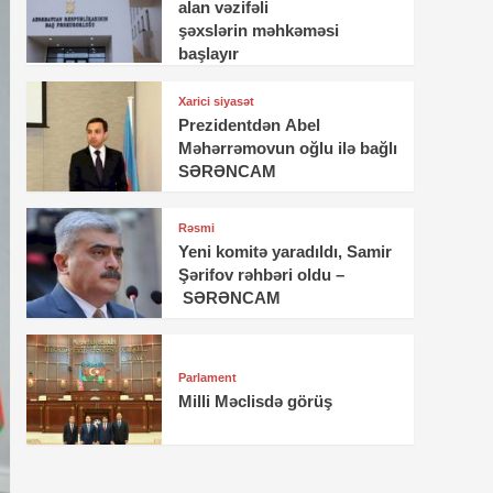
alan vəzifəli
şəxslərin məhkəməsi
başlayır
Xarici siyasət
Prezidentdən Abel
Məhərrəmovun oğlu ilə bağlı
SƏRƏNCAM
Rəsmi
Yeni komitə yaradıldı, Samir
Şərifov rəhbəri oldu –
SƏRƏNCAM
Parlament
Milli Məclisdə görüş