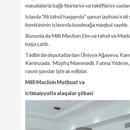
məsələlərlə bağlı fikirlərini və təkliflərini səslə
İclasda “Ali təhsil haqqında” qanun layihəsi irəl
komitəsinin iclasında baxılmağa məqbul sayılıb.
Bununla da Milli Məclisin Elm və təhsil və Mədə
başa çatıb.
Tədbirdə deputatlardan Ülviyyə Ağayeva, Kami
Kərimzadə, Müşfiq Məmmədli, Fatma Yıldırım, 
rəsmi şəxslər iştirak ediblər.
Milli Məclisin Mətbuat və
ictimaiyyətlə əlaqələr şöbəsi