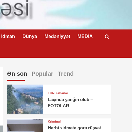
İdman
Dünya
Mədəniyyət
MEDİA
Ən son
Popular
Trend
FHN Xəbərlər
Laçında yanğın olub –
FOTOLAR
Kriminal
Hərbi xidmətə görə rüşvət