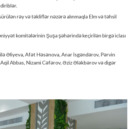
ndiriblər.
i sürülən rəy və təkliflər nəzərə alınmaqla Elm və təhsil
niyyət komitələrinin Şuşa şəhərində keçirilən birgə iclası
lə Əliyeva, Afət Həsənova, Anar İsgəndərov, Pərvin
Aqil Abbas, Nizami Cəfərov, Əziz Ələkbərov və digər