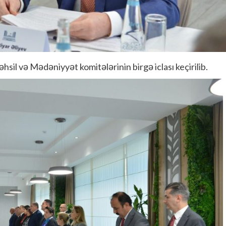
sil və Mədəniyyət komitələrinin birgə iclası keçirilib.