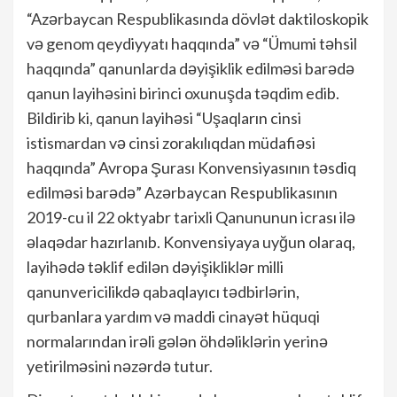
“Azərbaycan Respublikasında dövlət daktiloskopik
və genom qeydiyyatı haqqında” və “Ümumi təhsil
haqqında” qanunlarda dəyişiklik edilməsi barədə
qanun layihəsini birinci oxunuşda təqdim edib.
Bildirib ki, qanun layihəsi “Uşaqların cinsi
istismardan və cinsi zorakılıqdan müdafiəsi
haqqında” Avropa Şurası Konvensiyasının təsdiq
edilməsi barədə” Azərbaycan Respublikasının
2019-cu il 22 oktyabr tarixli Qanununun icrası ilə
əlaqədar hazırlanıb. Konvensiyaya uyğun olaraq,
layihədə təklif edilən dəyişikliklər milli
qanunvericilikdə qabaqlayıcı tədbirlərin,
qurbanlara yardım və maddi cinayət hüquqi
normalarından irəli gələn öhdəliklərin yerinə
yetirilməsini nəzərdə tutur.