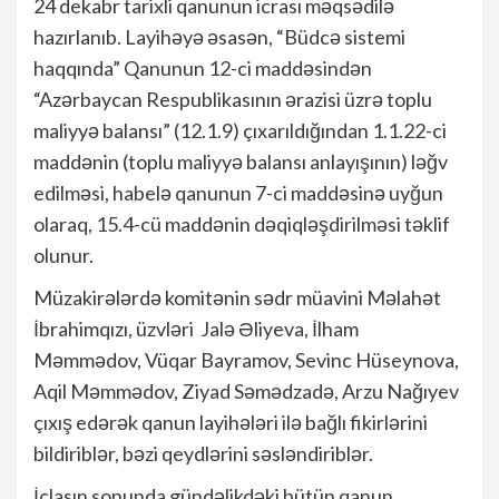
24 dekabr tarixli qanunun icrası məqsədilə
hazırlanıb. Layihəyə əsasən, “Büdcə sistemi
haqqında” Qanunun 12-ci maddəsindən
“Azərbaycan Respublikasının ərazisi üzrə toplu
maliyyə balansı” (12.1.9) çıxarıldığından 1.1.22-ci
maddənin (toplu maliyyə balansı anlayışının) ləğv
edilməsi, habelə qanunun 7-ci maddəsinə uyğun
olaraq, 15.4-cü maddənin dəqiqləşdirilməsi təklif
olunur.
Müzakirələrdə komitənin sədr müavini Məlahət
İbrahimqızı, üzvləri Jalə Əliyeva, İlham
Məmmədov, Vüqar Bayramov, Sevinc Hüseynova,
Aqil Məmmədov, Ziyad Səmədzadə, Arzu Nağıyev
çıxış edərək qanun layihələri ilə bağlı fikirlərini
bildiriblər, bəzi qeydlərini səsləndiriblər.
İclasın sonunda gündəlikdəki bütün qanun