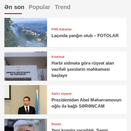
Ən son
Popular
Trend
FHN Xəbərlər
Laçında yanğın olub – FOTOLAR
Kriminal
Hərbi xidmətə görə rüşvət alan
vəzifəli şəxslərin məhkəməsi
başlayır
Xarici siyasət
Prezidentdən Abel Məhərrəmovun
oğlu ilə bağlı SƏRƏNCAM
Rəsmi
Yeni komitə yaradıldı, Samir