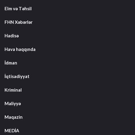
Elm və Təhsil
FHN Xəbərlər
Hadisə
Hava haqqında
İdman
İqtisadiyyat
Kriminal
Maliyyə
Maqazin
MEDİA