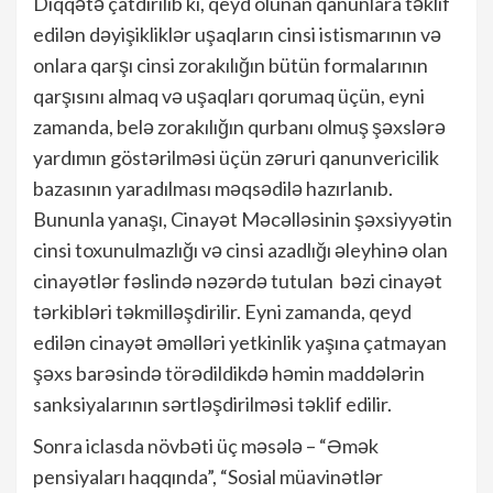
Diqqətə çatdırılıb ki, qeyd olunan qanunlara təklif
edilən dəyişikliklər uşaqların cinsi istismarının və
onlara qarşı cinsi zorakılığın bütün formalarının
qarşısını almaq və uşaqları qorumaq üçün, eyni
zamanda, belə zorakılığın qurbanı olmuş şəxslərə
yardımın göstərilməsi üçün zəruri qanunvericilik
bazasının yaradılması məqsədilə hazırlanıb.
Bununla yanaşı, Cinayət Məcəlləsinin şəxsiyyətin
cinsi toxunulmazlığı və cinsi azadlığı əleyhinə olan
cinayətlər fəslində nəzərdə tutulan bəzi cinayət
tərkibləri təkmilləşdirilir. Eyni zamanda, qeyd
edilən cinayət əməlləri yetkinlik yaşına çatmayan
şəxs barəsində törədildikdə həmin maddələrin
sanksiyalarının sərtləşdirilməsi təklif edilir.
Sonra iclasda növbəti üç məsələ – “Əmək
pensiyaları haqqında”, “Sosial müavinətlər