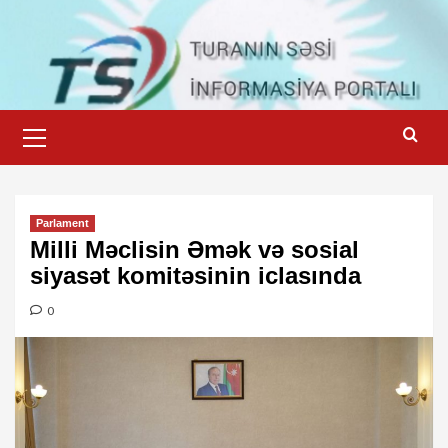
Skip
to
content
Primary
Menu
Parlament
Milli Məclisin Əmək və sosial
siyasət komitəsinin iclasında
0