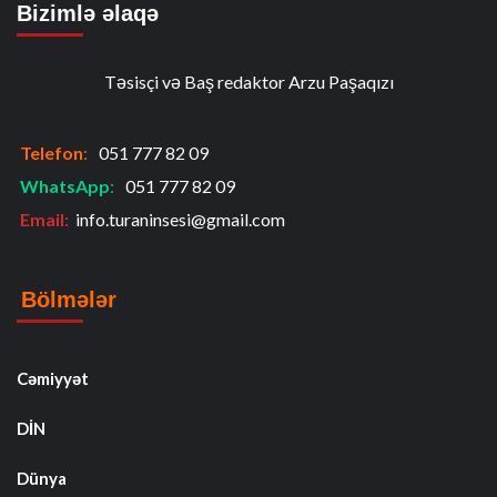
Bizimlə əlaqə
Təsisçi və Baş redaktor Arzu Paşaqızı
Telefon
:
051 777 82 09
WhatsApp
:
051 777 82 09
Email:
info.turaninsesi@gmail.com
Bölmələr
Cəmiyyət
DİN
Dünya