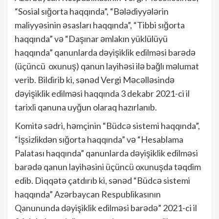
“Sosial sığorta haqqında”, “Bələdiyyələrin
maliyyəsinin əsasları haqqında”, “Tibbi sığorta
haqqında” və “Daşınar əmlakın yüklülüyü
haqqında” qanunlarda dəyişiklik edilməsi barədə
(üçüncü oxunuş) qanun layihəsi ilə bağlı məlumat
verib. Bildirib ki, sənəd Vergi Məcəlləsində
dəyişiklik edilməsi haqqında 3 dekabr 2021-ci il
tarixli qanuna uyğun olaraq hazırlanıb.
Komitə sədri, həmçinin “Büdcə sistemi haqqında”,
“İşsizlikdən sığorta haqqında” və “Hesablama
Palatası haqqında” qanunlarda dəyişiklik edilməsi
barədə qanun layihəsini üçüncü oxunuşda təqdim
edib. Diqqətə çatdırıb ki, sənəd “Büdcə sistemi
haqqında” Azərbaycan Respublikasının
Qanununda dəyişiklik edilməsi barədə” 2021-ci il