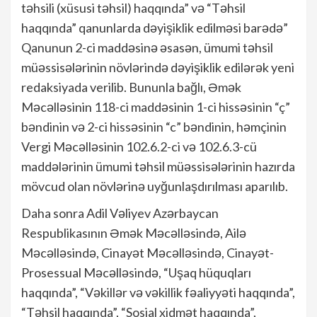
təhsili (xüsusi təhsil) haqqında” və “Təhsil
haqqında” qanunlarda dəyişiklik edilməsi barədə”
Qanunun 2-ci maddəsinə əsasən, ümumi təhsil
müəssisələrinin növlərində dəyişiklik edilərək yeni
redaksiyada verilib. Bununla bağlı, Əmək
Məcəlləsinin 118-ci maddəsinin 1-ci hissəsinin “ç”
bəndinin və 2-ci hissəsinin “c” bəndinin, həmçinin
Vergi Məcəlləsinin 102.6.2-ci və 102.6.3-cü
maddələrinin ümumi təhsil müəssisələrinin hazırda
mövcud olan növlərinə uyğunlaşdırılması aparılıb.
Daha sonra Adil Vəliyev Azərbaycan
Respublikasının Əmək Məcəlləsində, Ailə
Məcəlləsində, Cinayət Məcəlləsində, Cinayət-
Prosessual Məcəlləsində, “Uşaq hüquqları
haqqında”, “Vəkillər və vəkillik fəaliyyəti haqqında”,
“Təhsil haqqında”, “Sosial xidmət haqqında”,