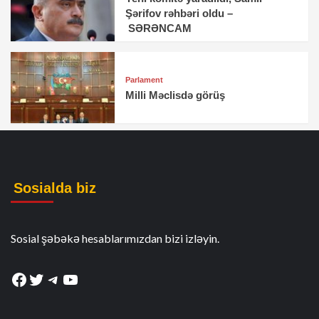
Şərifov rəhbəri oldu –
SƏRƏNCAM
Parlament
Milli Məclisdə görüş
Sosialda biz
Sosial şəbəkə hesablarımızdan bizi izləyin.
Facebook
Twitter
Telegram
YouTube