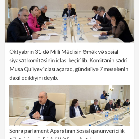
Oktyabrın 31-də Milli Məclisin Əmək və sosial
siyasət komitəsinin iclası keçirilib. Komitənin sədri
Musa Quliyev iclası açaraq, gündəliyə 7 məsələnin
daxil edildiyini deyib.
Sonra parlament Aparatının Sosial qanunvericilik