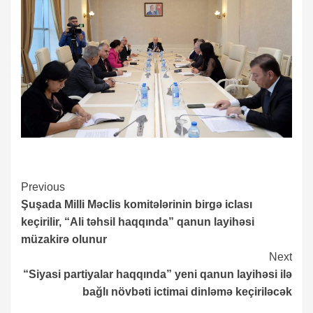
Continue
Previous
Şuşada Milli Məclis komitələrinin birgə iclası
Reading
keçirilir, “Ali təhsil haqqında” qanun layihəsi
müzakirə olunur
Next
“Siyasi partiyalar haqqında” yeni qanun layihəsi ilə
bağlı növbəti ictimai dinləmə keçiriləcək