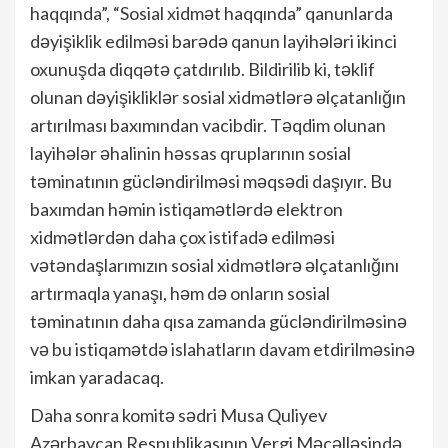
haqqında”, “Sosial xidmət haqqında” qanunlarda
dəyişiklik edilməsi barədə qanun layihələri ikinci
oxunuşda diqqətə çatdırılıb. Bildirilib ki, təklif
olunan dəyişikliklər sosial xidmətlərə əlçatanlığın
artırılması baxımından vacibdir. Təqdim olunan
layihələr əhalinin həssas qruplarının sosial
təminatının gücləndirilməsi məqsədi daşıyır. Bu
baxımdan həmin istiqamətlərdə elektron
xidmətlərdən daha çox istifadə edilməsi
vətəndaşlarımızın sosial xidmətlərə əlçatanlığını
artırmaqla yanaşı, həm də onların sosial
təminatının daha qısa zamanda gücləndirilməsinə
və bu istiqamətdə islahatların davam etdirilməsinə
imkan yaradacaq.
Daha sonra komitə sədri Musa Quliyev
Azərbaycan Respublikasının Vergi Məcəlləsində,