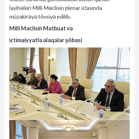
layihələri Milli Məclisin plenar iclasında
müzakirəyə tövsiyə edilib.
Milli Məclisin Mətbuat və
ictimaiyyətlə əlaqələr şöbəsi