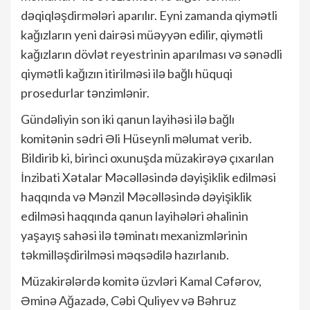
dəqiqləşdirmələri aparılır. Eyni zamanda qiymətli
kağızların yeni dairəsi müəyyən edilir, qiymətli
kağızların dövlət reyestrinin aparılması və sənədli
qiymətli kağızın itirilməsi ilə bağlı hüquqi
prosedurlar tənzimlənir.
Gündəliyin son iki qanun layihəsi ilə bağlı
komitənin sədri Əli Hüseynli məlumat verib.
Bildirib ki, birinci oxunuşda müzakirəyə çıxarılan
İnzibati Xətalar Məcəlləsində dəyişiklik edilməsi
haqqında və Mənzil Məcəlləsində dəyişiklik
edilməsi haqqında qanun layihələri əhalinin
yaşayış sahəsi ilə təminatı mexanizmlərinin
təkmilləşdirilməsi məqsədilə hazırlanıb.
Müzakirələrdə komitə üzvləri Kamal Cəfərov,
Əminə Ağazadə, Cəbi Quliyev və Bəhruz