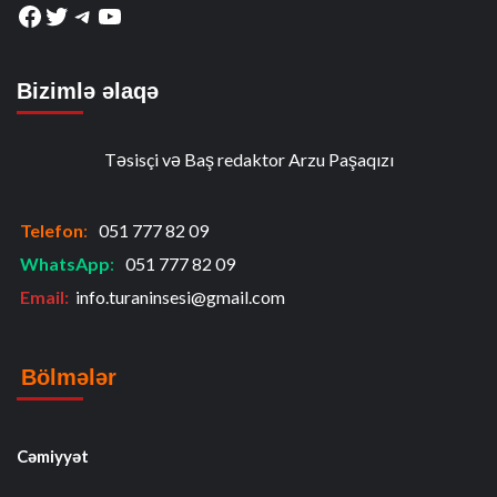
Facebook
Twitter
Telegram
YouTube
Bizimlə əlaqə
Təsisçi və Baş redaktor Arzu Paşaqızı
Telefon
:
051 777 82 09
WhatsApp
:
051 777 82 09
Email:
info.turaninsesi@gmail.com
Bölmələr
Cəmiyyət