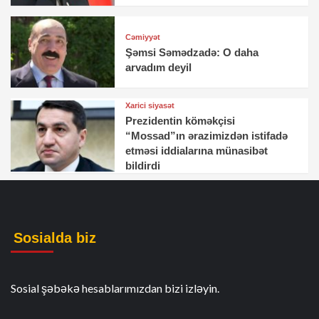
Cəmiyyət
Şəmsi Səmədzadə: O daha
arvadım deyil
Xarici siyasət
Prezidentin köməkçisi
“Mossad”ın ərazimizdən istifadə
etməsi iddialarına münasibət
bildirdi
Sosialda biz
Sosial şəbəkə hesablarımızdan bizi izləyin.