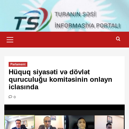
Skip
to
content
Primary
Menu
Parlament
Hüquq siyasəti və dövlət
quruculuğu komitəsinin onlayn
iclasında
0