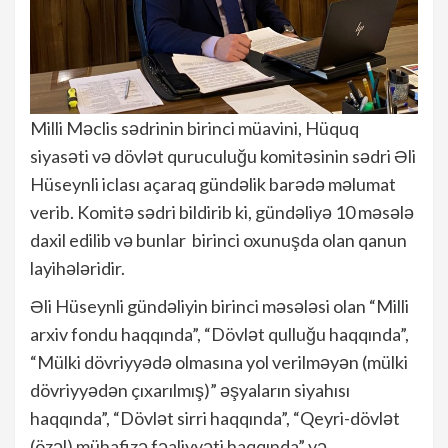
Milli Məclis sədrinin birinci müavini, Hüquq
siyasəti və dövlət quruculuğu komitəsinin sədri Əli
Hüseynli iclası açaraq gündəlik barədə məlumat
verib. Komitə sədri bildirib ki, gündəliyə 10 məsələ
daxil edilib və bunlar birinci oxunuşda olan qanun
layihələridir.
Əli Hüseynli gündəliyin birinci məsələsi olan “Milli
arxiv fondu haqqında”, “Dövlət qulluğu haqqında”,
“Mülki dövriyyədə olmasına yol verilməyən (mülki
dövriyyədən çıxarılmış)” əşyaların siyahısı
haqqında”, “Dövlət sirri haqqında”, “Qeyri-dövlət
(özəl) mühafizə fəaliyyəti haqqında” və