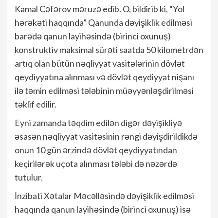
Kamal Cəfərov məruzə edib. O, bildirib ki, “Yol
hərəkəti haqqında” Qanunda dəyişiklik edilməsi
barədə qanun layihəsində (birinci oxunuş)
konstruktiv maksimal sürəti saatda 50 kilometrdən
artıq olan bütün nəqliyyat vasitələrinin dövlət
qeydiyyatına alınması və dövlət qeydiyyat nişanı
ilə təmin edilməsi tələbinin müəyyənləşdirilməsi
təklif edilir.
Eyni zamanda təqdim edilən digər dəyişikliyə
əsasən nəqliyyat vasitəsinin rəngi dəyişdirildikdə
onun 10 gün ərzində dövlət qeydiyyatından
keçirilərək uçota alınması tələbi də nəzərdə
tutulur.
İnzibati Xətalar Məcəlləsində dəyişiklik edilməsi
haqqında qanun layihəsində (birinci oxunuş) isə