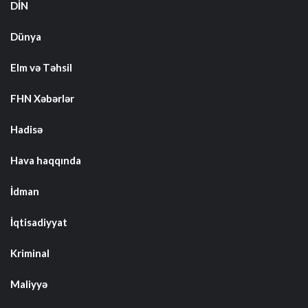
DİN
Dünya
Elm və Təhsil
FHN Xəbərlər
Hadisə
Hava haqqında
İdman
İqtisadiyyat
Kriminal
Maliyyə