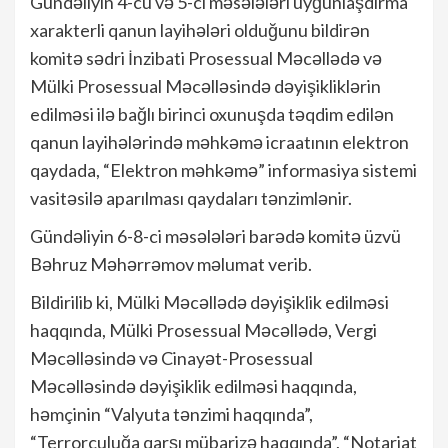
Gündəliyin 4-cü və 5-ci məsələləri uyğunlaşdırma
xarakterli qanun layihələri olduğunu bildirən
komitə sədri İnzibati Prosessual Məcəllədə və
Mülki Prosessual Məcəlləsində dəyişikliklərin
edilməsi ilə bağlı birinci oxunuşda təqdim edilən
qanun layihələrində məhkəmə icraatının elektron
qaydada, “Elektron məhkəmə” informasiya sistemi
vasitəsilə aparılması qaydaları tənzimlənir.
Gündəliyin 6-8-ci məsələləri barədə komitə üzvü
Bəhruz Məhərrəmov məlumat verib.
Bildirilib ki, Mülki Məcəllədə dəyişiklik edilməsi
haqqında, Mülki Prosessual Məcəllədə, Vergi
Məcəlləsində və Cinayət-Prosessual
Məcəlləsində dəyişiklik edilməsi haqqında,
həmçinin “Valyuta tənzimi haqqında”,
“Terrorçuluğa qarşı mübarizə haqqında”, “Notariat