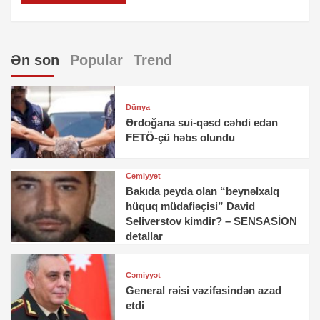
Ən son
Popular
Trend
Dünya
Ərdoğana sui-qəsd cəhdi edən
FETÖ-çü həbs olundu
Cəmiyyət
Bakıda peyda olan “beynəlxalq
hüquq müdafiəçisi” David
Seliverstov kimdir? – SENSASİON
detallar
Cəmiyyət
General rəisi vəzifəsindən azad
etdi