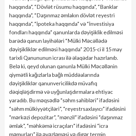
haqqında”, “Dövlət rüsumu haqqında”, “Banklar
haqqında”, “Daşınmaz əmlakın dövlət reyestri
haqqında”, “İpoteka haqqında” və “İnvestisiya
fondları haqqında” qanunlarda dəyişiklik edilməsi
barədə qanun layihələri “Mülki Məcəllədə
dəyişikliklər edilməsi haqqında” 2015-ci il 15 may
tarixli Qanununun icrası ilə əlaqədar hazırlanıb.
Belə ki, qeyd olunan qanunla Mülki Məcəllənin
qiymətli kağızlarla bağlı müddəalarında
dəyişikliklər qanunvericilikdə müvafiq
dəqiqləşdirmə və uyğunlaşdırmalara ehtiyac
yaradıb. Bu məqsədlə “səhm sahibləri” ifadəsini
“səhm mülkiyyətçiləri”, “reyestrsaxlayıcı” ifadəsini
“mərkəzi depozitar”, “mənzil” ifadəsini “daşınmaz
əmlak”, “məhkəmə icraçıları” ifadəsini “icra
məmurları” ilə əvəzləməsi və digər termin