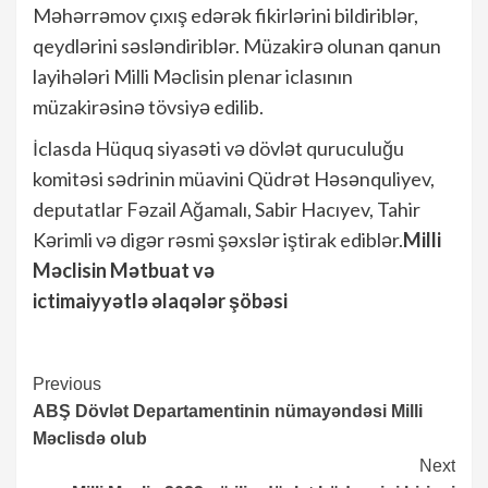
Məhərrəmov çıxış edərək fikirlərini bildiriblər,
qeydlərini səsləndiriblər. Müzakirə olunan qanun
layihələri Milli Məclisin plenar iclasının
müzakirəsinə tövsiyə edilib.
İclasda Hüquq siyasəti və dövlət quruculuğu
komitəsi sədrinin müavini Qüdrət Həsənquliyev,
deputatlar Fəzail Ağamalı, Sabir Hacıyev, Tahir
Kərimli və digər rəsmi şəxslər iştirak ediblər.
Milli
Məclisin Mətbuat və
ictimaiyyətlə əlaqələr şöbəsi
Continue
Previous
ABŞ Dövlət Departamentinin nümayəndəsi Milli
Reading
Məclisdə olub
Next