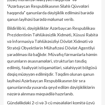
“Azərbaycan Respublikasının Silahlı Qüvvələri
haqqında” qanunlarda dəyişiklik edilməsi barədə
qanun layihəsi barədə məlumat verib.
Bildirilib ki, dəyişikliklər Azərbaycan Respublikası
Prezidentinin Təhlükəsizlik Xidməti, Xüsusi Rabitə
və İnformasiya Təhlükəsizliyi Dövlət Xidməti və
Strateji Obyektlərin Mühafizəsi Dövlət Agentliyi
yaradılması ilə bağlıdır. Müvafiq fərmanlarla həmin
qurumların əsasnamələri, strukturları təsdiq
edilmiş, fəaliyyət istiqamətləri, səlahiyyət bölgüsü
dəqiq müəyyən edilmişdir. Təqdim olunan qanun
layihəsi Azərbaycan Respublikasının bir sıra
qanunlarında yuxarıda qeyd edilən dəyişikliklərin
nəzərə alınması məqsədilə hazırlanıb.
Gündəlikdəki 2-ci və 3-cü məsələləri komitə üzvü