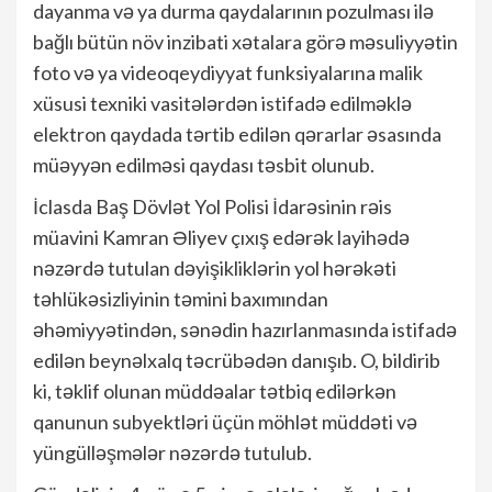
dayanma və ya durma qaydalarının pozulması ilə
bağlı bütün növ inzibati xətalara görə məsuliyyətin
foto və ya videoqeydiyyat funksiyalarına malik
xüsusi texniki vasitələrdən istifadə edilməklə
elektron qaydada tərtib edilən qərarlar əsasında
müəyyən edilməsi qaydası təsbit olunub.
İclasda Baş Dövlət Yol Polisi İdarəsinin rəis
müavini Kamran Əliyev çıxış edərək layihədə
nəzərdə tutulan dəyişikliklərin yol hərəkəti
təhlükəsizliyinin təmini baxımından
əhəmiyyətindən, sənədin hazırlanmasında istifadə
edilən beynəlxalq təcrübədən danışıb. O, bildirib
ki, təklif olunan müddəalar tətbiq edilərkən
qanunun subyektləri üçün möhlət müddəti və
yüngülləşmələr nəzərdə tutulub.