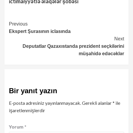
ictimaiyyətlə əlaqələr şöbəsi
Continue
Previous
Ekspert Şurasının iclasında
Reading
Next
Deputatlar Qazaxıstanda prezident seçkilərini
müşahidə edəcəklər
Bir yanıt yazın
E-posta adresiniz yayınlanmayacak.
Gerekli alanlar
*
ile
işaretlenmişlerdir
Yorum
*