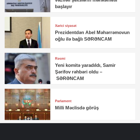
başlayır
Xarici siyasət
Prezidentdən Abel Məhərrəmovun
oğlu ilə bağlı SƏRƏNCAM
Rəsmi
Yeni komitə yaradıldı, Samir
Şərifov rəhbəri oldu –
SƏRƏNCAM
Parlament
Milli Məclisdə görüş