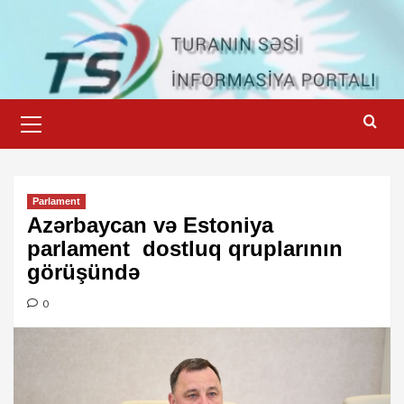
Skip
to
content
Primary
Menu
Parlament
Azərbaycan və Estoniya
parlament dostluq qruplarının
görüşündə
0