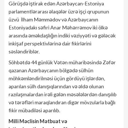
Görüşdə iştirak edən Azərbaycan-Estoniya
parlamentlərarası əlaqələr üzrə işçi qrupunun
üzvü İlham Məmmədov və Azərbaycanın
Estoniyadakı səfiri Anar Məhərrəmov iki ölkə
arasında əməkdaşlığın indiki vəziyyəti və gələcək
inkişaf perspektivlərinə dair fikirlərini
səsləndiriblər.
Söhbətdə 44 günlük Vətən müharibəsində Zəfər
qazanan Azərbaycanın bölgədə sülhün
möhkəmləndirilməsi üçün gördüyü işlərdən,
aparılan sülh danışıqlarından və əldə olunan
razılaşmalardan irəli gələn məsələlərdən danışılıb
və tərəfləri maraqlandıran digər mövzularla bağlı
fikir mübadiləsi aparılıb.
Milli Məclisin Mətbuat və