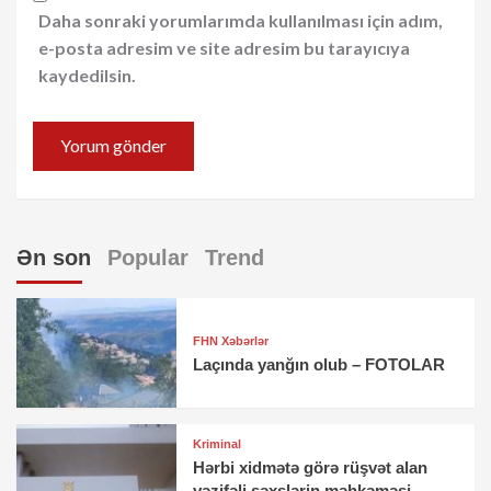
Daha sonraki yorumlarımda kullanılması için adım,
e-posta adresim ve site adresim bu tarayıcıya
kaydedilsin.
Ən son
Popular
Trend
FHN Xəbərlər
Laçında yanğın olub – FOTOLAR
Kriminal
Hərbi xidmətə görə rüşvət alan
vəzifəli şəxslərin məhkəməsi