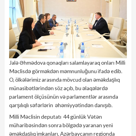
Jalə Əhmədova qonaqları salamlayaraq onları Milli
Məclisdə görməkdən məmnunluğunu ifadə edib.
O, ölkələrimiz arasında mövcud olan əməkdaşlıq
münasibətlərindən söz açıb, bu əlaqələrdə
parlament ölçüsünün və parlamentlər arasında
qarşılıqlı səfərlərin əhəmiyyətindən danışıb.
Milli Məclisin deputatı 44 günlük Vətən
müharibəsindən sonra bölgədə yaranan yeni
əməkdaşlıq imkanları, Azərbaycanın regionda