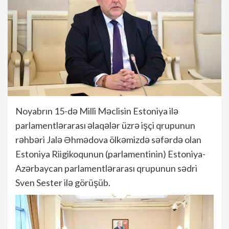
Noyabrın 15-də Milli Məclisin Estoniya ilə
parlamentlərarası əlaqələr üzrə işçi qrupunun
rəhbəri Jalə Əhmədova ölkəmizdə səfərdə olan
Estoniya Riigikoqunun (parlamentinin) Estoniya-
Azərbaycan parlamentlərarası qrupunun sədri
Sven Sester ilə görüşüb.