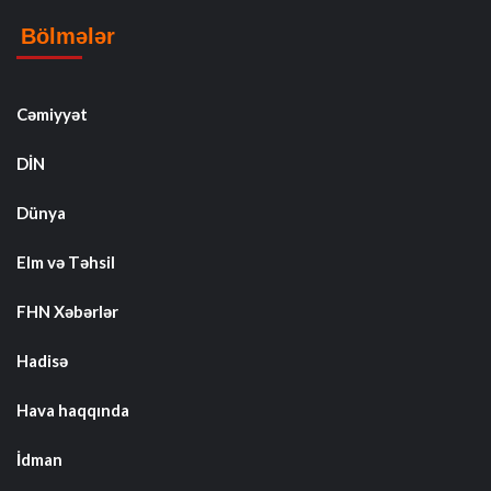
Bölmələr
Cəmiyyət
DİN
Dünya
Elm və Təhsil
FHN Xəbərlər
Hadisə
Hava haqqında
İdman