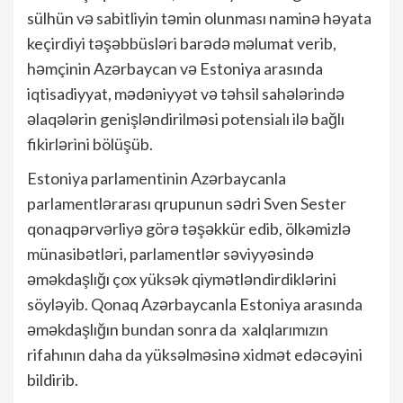
sülhün və sabitliyin təmin olunması naminə həyata
keçirdiyi təşəbbüsləri barədə məlumat verib,
həmçinin Azərbaycan və Estoniya arasında
iqtisadiyyat, mədəniyyət və təhsil sahələrində
əlaqələrin genişləndirilməsi potensialı ilə bağlı
fikirlərini bölüşüb.
Estoniya parlamentinin Azərbaycanla
parlamentlərarası qrupunun sədri Sven Sester
qonaqpərvərliyə görə təşəkkür edib, ölkəmizlə
münasibətləri, parlamentlər səviyyəsində
əməkdaşlığı çox yüksək qiymətləndirdiklərini
söyləyib. Qonaq Azərbaycanla Estoniya arasında
əməkdaşlığın bundan sonra da xalqlarımızın
rifahının daha da yüksəlməsinə xidmət edəcəyini
bildirib.