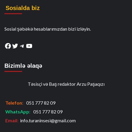
Sosialda biz
Sosial şəbəkə hesablarımızdan bizi izləyin.
Facebook
Twitter
Telegram
YouTube
Bizimlə əlaqə
Təsisçi və Baş redaktor Arzu Paşaqızı
Telefon
:
051 777 82 09
WhatsApp
:
051 777 82 09
Email:
info.turaninsesi@gmail.com