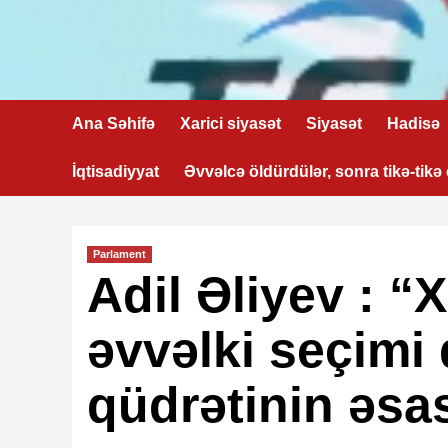
Skip
to
content
Ana Səhifə
Xarici siyasət
Siyasət
Hadisə
İqtisadiyyat
Əvvəlcə öldürdülər, sonra tikə-tikə
Parlament
Adil Əliyev : “X
əvvəlki seçimi 
qüdrətinin əsas