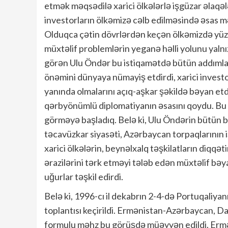
etmək məqsədilə xarici ölkələrlə işgüzar əlaqəl
investorların ölkəmizə cəlb edilməsində əsas mə
Olduqca çətin dövrlərdən keçən ölkəmizdə yüz 
müxtəlif problemlərin yeganə həlli yolunu yalnı
görən Ulu Öndər bu istiqamətdə bütün addımları 
önəmini dünyaya nümayiş etdirdi, xarici invest
yanında olmalarını açıq-aşkar şəkildə bəyan etdi
qərbyönümlü diplomatiyanın əsasını qoydu. Bu s
görməyə başladıq. Belə ki, Ulu Öndərin bütün 
təcavüzkar siyasəti, Azərbaycan torpaqlarının iş
xarici ölkələrin, beynəlxalq təşkilatların diqqə
ərazilərini tərk etməyi tələb edən müxtəlif bəy
uğurlar təşkil edirdi.
Belə ki, 1996-cı il dekabrın 2-4-də Portuqaliy
toplantısı keçirildi. Ermənistan-Azərbaycan, D
formulu məhz bu görüşdə müəyyən edildi.
Ermə