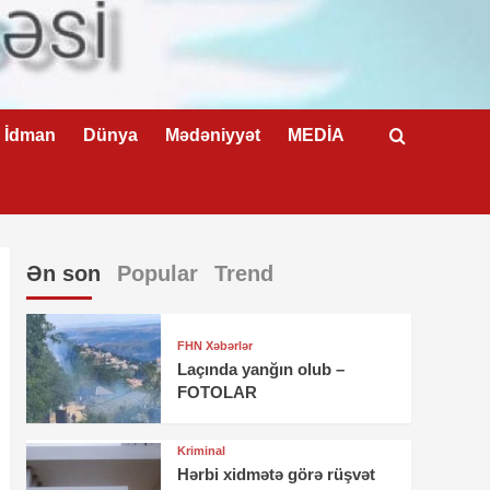
İdman
Dünya
Mədəniyyət
MEDİA
Ən son
Popular
Trend
FHN Xəbərlər
Laçında yanğın olub –
FOTOLAR
Kriminal
Hərbi xidmətə görə rüşvət