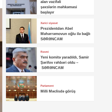
alan vəzifəli
şəxslərin məhkəməsi
başlayır
Xarici siyasət
Prezidentdən Abel
Məhərrəmovun oğlu ilə bağlı
SƏRƏNCAM
Rəsmi
Yeni komitə yaradıldı, Samir
Şərifov rəhbəri oldu –
SƏRƏNCAM
Parlament
Milli Məclisdə görüş