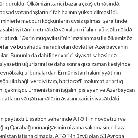
ər quruldu. Ölkəmizin xarici bazara çıxış etməsində,
qsəd vətəndaşların rifah halının yüksəldilməsi idi.
minlərlə məcburi köçkünlərin evsiz qalması şəraitində
z sabitliyi təmin etməkdə və xalqın rifahını yüksəltməkdə
atırdı. “Əsrin müqaviləsi”nin imzalanması ilə ölkəmiz öz
orlar və bu sahədə maraqlı olan dövlətlər Azərbaycanın
lər. Bununla da dahi lider xarici siyasət sahəsində
iyasətin uğurlarını isə daha sonra qısa zaman kəsiyində
beynəlxalq tribunalardan Ermənistan hakimiyyətinin
ğalı ilə bağlı verdiyi tam, hərtərəfli məlumatlar artıq
tini çəkmişdi. Ermənistanın işğalını pisləyən və Azərbaycan
anatların və qətnamələrin əsasını xarici siyasətdəki
anın paytaxtı Lissabon şəhərində ATƏT-in növbəti zirvə
ağlıq Qarabağ münaqişəsinin nizama salınmasının baza
nistan istisna olmaqla, ATƏT-in üzvü olan 53 Avropa