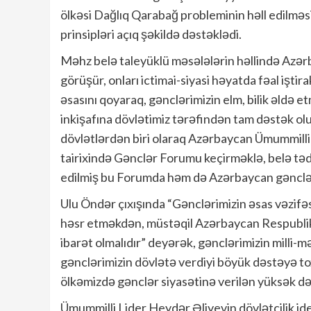
ölkəsi Dağlıq Qarabağ probleminin həll edilməs
prinsipləri açıq şəkildə dəstəklədi.
Məhz belə taleyüklü məsələlərin həllində Azər
görüşür, onları ictimai-siyasi həyatda fəal işti
əsasını qoyaraq, gənclərimizin elm, bilik əldə e
inkişafına dövlətimiz tərəfindən tam dəstək ol
dövlətlərdən biri olaraq Azərbaycan Ümummilli l
tairixində Gənclər Forumu keçirməklə, belə tədb
edilmiş bu Forumda həm də Azərbaycan gənclər 
Ulu Öndər çıxışında “Gənclərimizin əsas vəzifə
həsr etməkdən, müstəqil Azərbaycan Respubli
ibarət olmalıdır” deyərək, gənclərimizin milli-
gənclərimizin dövlətə verdiyi böyük dəstəyə t
ölkəmizdə gənclər siyasətinə verilən yüksək d
Ümummilli Lider Heydər Əliyevin dövlətçilik id