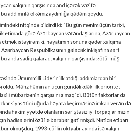
aycan xalqının qarşısında and içərək vəzifə
n bu addımı ilə ölkəmiz aydınlığa qədəm qoydu.
ndəki nitqində bildirdi ki: “Bu gün mənim üçün tarixi,
yük etimada görə Azərbaycan vətəndaşlarına, Azərbaycan
n etmək istəyirəm ki, həyatımın sonuna qədər xalqıma
 Azərbaycan Respublikasının gələcək inkişafına sərf
 anda sadiq qalaraq, xalqının qarşısında götürmüş
əsində Ümummilli Liderin ilk atdığı addımlardan biri
si oldu. Məhz həmin an üçün gündəlikdəki ilk prioritet
ili mübarizənin qarşısını almaq idi. Bütün faktorlar da
vüzkar siyasətini uğurla həyata keçirməsinə imkan verən də
ında hakimiyyətdə olanların səriştəsizliyi torpaqlarımızın
açın hadisələrini özü ilə bərabər gətirmişdi. Nəticə etibarı
əcbur olmuşduq. 1993-cü ilin oktyabr ayında isə xalqın