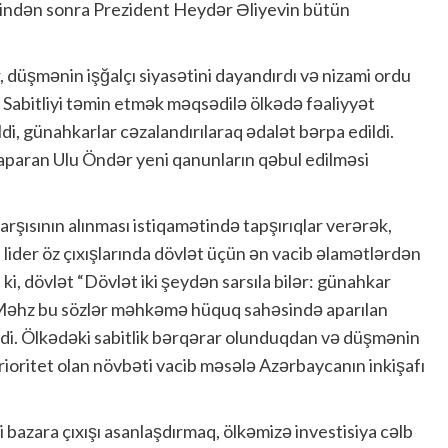
qindən sonra Prezident Heydər Əliyevin bütün
r, düşmənin işğalçı siyasətini dayandırdı və nizami ordu
. Sabitliyi təmin etmək məqsədilə ölkədə fəaliyyət
ldi, günahkarlar cəzalandırılaraq ədalət bərpa edildi.
 aparan Ulu Öndər yeni qanunların qəbul edilməsi
arşısının alınması istiqamətində tapşırıqlar verərək,
 lider öz çıxışlarında dövlət üçün ən vacib əlamətlərdən
 ki, dövlət “Dövlət iki şeydən sarsıla bilər: günahkar
. Məhz bu sözlər məhkəmə hüquq sahəsində aparılan
ildi. Ölkədəki sabitlik bərqərar olunduqdan və düşmənin
ioritet olan növbəti vacib məsələ Azərbaycanın inkişafı
 bazara çıxışı asanlaşdırmaq, ölkəmizə investisiya cəlb