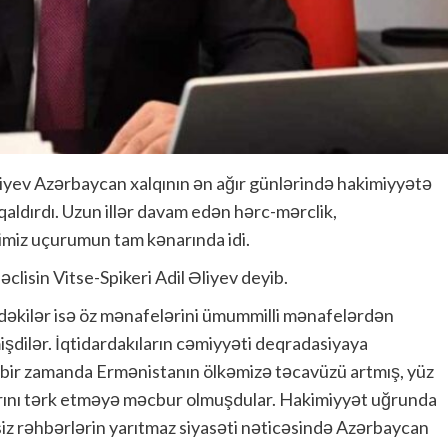
iyev Azərbaycan xalqının ən ağır günlərində hakimiyyətə
aldırdı. Uzun illər davam edən hərc-mərclik,
ətimiz uçurumun tam kənarında idi.
Məclisin Vitse-Spikeri Adil Əliyev deyib.
dəkilər isə öz mənafelərini ümummilli mənafelərdən
işdilər. İqtidardakıların cəmiyyəti deqradasiyaya
 bir zamanda Ermənistanın ölkəmizə təcavüzü artmış, yüz
rını tərk etməyə məcbur olmuşdular. Hakimiyyət uğrunda
iz rəhbərlərin yarıtmaz siyasəti nəticəsində Azərbaycan