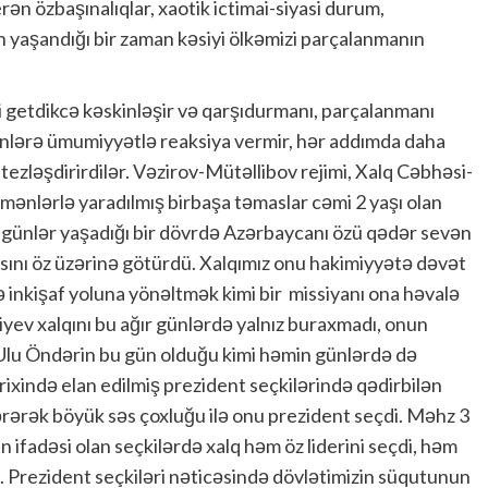
rən özbaşınalıqlar, xaotik ictimai-siyasi durum,
n yaşandığı bir zaman kəsiyi ölkəmizi parçalanmanın
 getdikcə kəskinləşir və qarşıdurmanı, parçalanmanı
rənlərə ümumiyyətlə reaksiya vermir, hər addımda daha
tezləşdirirdilər. Vəzirov-Mütəllibov rejimi, Xalq Cəbhəsi-
mənlərlə yaradılmış birbaşa təmaslar cəmi 2 yaşı olan
ır günlər yaşadığı bir dövrdə Azərbaycanı özü qədər sevən
sını öz üzərinə götürdü. Xalqımız onu hakimiyyətə dəvət
 inkişaf yoluna yönəltmək kimi bir missiyanı ona həvalə
yev xalqını bu ağır günlərdə yalnız buraxmadı, onun
a Ulu Öndərin bu gün olduğu kimi həmin günlərdə də
tarixində elan edilmiş prezident seçkilərində qədirbilən
ərək böyük səs çoxluğu ilə onu prezident seçdi. Məhz 3
 ifadəsi olan seçkilərdə xalq həm öz liderini seçdi, həm
i. Prezident seçkiləri nəticəsində dövlətimizin süqutunun