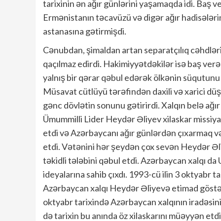
tarixinin ən ağır günlərini yaşamaqda idi. Baş ve
Ermənistanın təcavüzü və digər ağır hadisələri
astanasına gətirmişdi.
Cənubdan, şimaldan artan separatçılıq cəhdləri
qaçılmaz edirdi. Hakimiyyətdəkilər isə baş ve
yalnış bir qərar qəbul edərək ölkənin süqutunu 
Müsavat cütlüyü tərəfindən daxili və xarici düş
gənc dövlətin sonunu gətirirdi. Xalqın belə ağ
Ümummilli Lider Heydər Əliyev xilaskar missiya
etdi və Azərbaycanı ağır günlərdən çıxarmaq və
etdi. Vətənini hər şeydən çox sevən Heydər Əli
təkidli tələbini qəbul etdi. Azərbaycan xalqı d
ideyalarına sahib çıxdı. 1993-cü ilin 3 oktyabr 
Azərbaycan xalqı Heydər Əliyevə etimad göstər
oktyabr tarixində Azərbaycan xalqının iradəsinin
də tarixin bu anında öz xilaskarını müəyyən etd