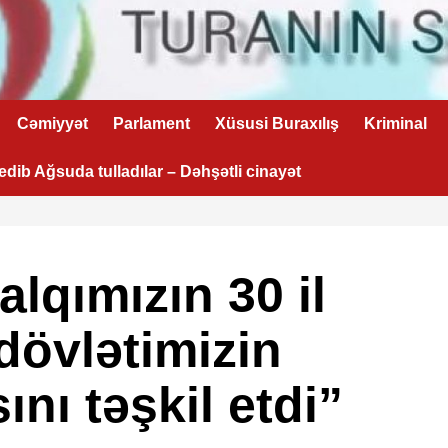
Cəmiyyət
Parlament
Xüsusi Buraxılış
Kriminal
 edib Ağsuda tulladılar – Dəhşətli cinayət
alqımızın 30 il
dövlətimizin
ını təşkil etdi”