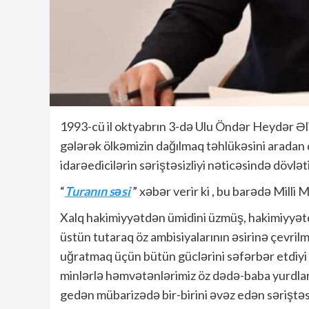
1993-cü il oktyabrın 3-də Ulu Öndər Heydər Əl
gələrək ölkəmizin dağılmaq təhlükəsini aradan q
idarəedicilərin səriştəsizliyi nəticəsində dövl
“
Turanın səsi
” xəbər verir ki , bu barədə Milli 
Xalq hakimiyyətdən ümidini üzmüş, hakimiyyət
üstün tutaraq öz ambisiyalarının əsirinə çevrilm
uğratmaq üçün bütün güclərini səfərbər etdiyi
minlərlə həmvətənlərimiz öz dədə-baba yurdla
gedən mübarizədə bir-birini əvəz edən səriştəs