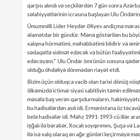
qarşısı alındı və seçkilərdən 7 gün sonra Azərb
səlahiyyətlərinin icrasına başlayan Ulu Öndəri
Ümummilli Lider Heydər Əliyev andiçmə mərasimi
əlamətdar bir gündür. Mənə göstərilən bu bö
xalqına hörmətimi, məhəbbətimi bildirir və əmi
sədaqətlə xidmət edəcək və bütün fəaliyyətimi
edəcəyəm.” Ulu Öndər ömrünün sonuna qədər bu
olduğu öhdəliyə dönmədən riayət etdi.
Bizim üçün olduqca vacib olan tarixi dönüş nöqt
ölkəmizdə ictimai-siyasi sabitliyin təmin edilmə
məsələ baş verən qarşıdurmaların, hakimiyyətdax
bu hadisələrdən asılı idi. Ermənistana öz təca
belə hadisələr idi. Məhz 1991-1993-cü illər aras
işğalı ilə bərabər, Xocalı soyqırımını, Şuşa və L
ilə isə xalq olaraq ən ağır günləri keçirməyə m