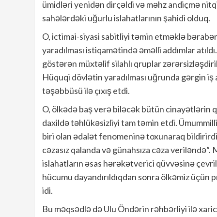
ümidləri yenidən dirçəldi və məhz andiçmə nit
sahələrdəki uğurlu islahatlarının şahidi olduq.
O, ictimai-siyasi sabitliyi təmin etməklə bərabə
yaradılması istiqamətində əməlli addımlar atıldı
göstərən müxtəlif silahlı qruplar zərərsizləşdiri
Hüquqi dövlətin yaradılması uğrunda gərgin iş
təşəbbüsü ilə çıxış etdi.
O, ölkədə baş verə biləcək bütün cinayətlərin q
daxildə təhlükəsizliyi tam təmin etdi. Ümummilli
biri olan ədalət fenomeninə toxunaraq bildirirdi
cəzasız qalanda və günahsıza cəza veriləndə”
islahatların əsas hərəkətverici qüvvəsinə çevr
hücumu dayandırıldıqdan sonra ölkəmiz üçün pr
idi.
Bu məqsədlə də Ulu Öndərin rəhbərliyi ilə xarici