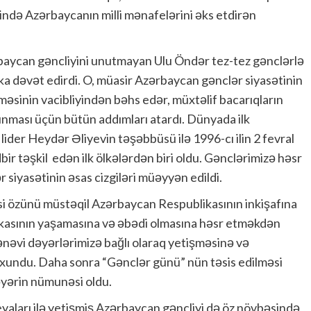
ində Azərbaycanın milli mənafelərini əks etdirən
baycan gəncliyini unutmayan Ulu Öndər tez-tez gənclərlə
raka dəvət edirdi. O, müasir Azərbaycan gənclər siyasətinin
tməsinin vacibliyindən bəhs edər, müxtəlif bacarıqların
unması üçün bütün addımları atardı. Dünyada ilk
ider Heydər Əliyevin təşəbbüsü ilə 1996-cı ilin 2 fevral
ir təşkil edən ilk ölkələrdən biri oldu. Gənclərimizə həsr
siyasətinin əsas cizgiləri müəyyən edildi.
si özünü müstəqil Azərbaycan Respublikasının inkişafına
kasının yaşamasına və əbədi olmasına həsr etməkdən
mənəvi dəyərlərimizə bağlı olaraq yetişməsinə və
oxundu. Daha sonra “Gənclər günü” nün təsis edilməsi
əyərin nümunəsi oldu.
eyaları ilə yetişmiş Azərbaycan gəncliyi də öz növbəsində