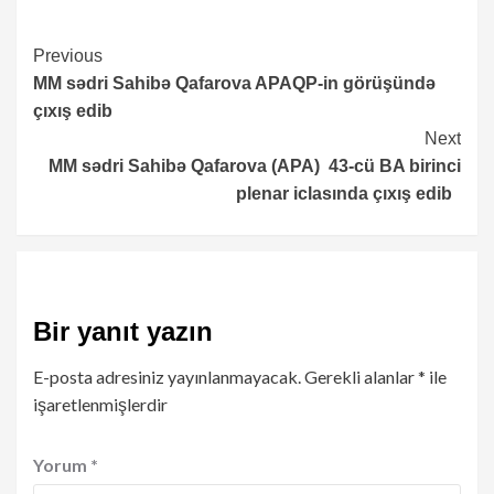
Continue
Previous
MM sədri Sahibə Qafarova APAQP-in görüşündə
Reading
çıxış edib
Next
MM sədri Sahibə Qafarova (APA) 43-cü BA birinci
plenar iclasında çıxış edib
Bir yanıt yazın
E-posta adresiniz yayınlanmayacak.
Gerekli alanlar
*
ile
işaretlenmişlerdir
Yorum
*