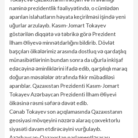
naminə prezidentlik fəaliyyətində, o cümlədən
aparılan islahatların həyata keçirilməsi işində yeni
uğurlar arzulayıb. Kasım-Jomart Tokayev
göstərilən diqqətə və təbrikə görə Prezident
İlham Əliyevə minnətdarlığını bildirib. Dövlət
başçıları ölkələrimiz arasında dostluq və qardaşlıq
münasibətlərinin bundan sonra da uğurla inkişaf
edəcəyinə əminliklərini ifadə edib, qarşılıqlı maraq
doğuran məsələlər ətrafında fikir mübadiləsi
aparıblar. Qazaxıstan Prezidenti Kasım-Jomart
Tokayev Azərbaycan Prezidenti İlham Əliyevi
ölkəsinə rəsmi səfərə dəvət edib.
Cənab Tokayev son açıqlamasında Qazaxıstanın
geosiyasi mövqeyini nəzərə alaraq çoxvektorlu
siyasəti davam etdirəcəyini vurğulayıb.
Azərbaycan-Qazaxıstan parlamentlərarası