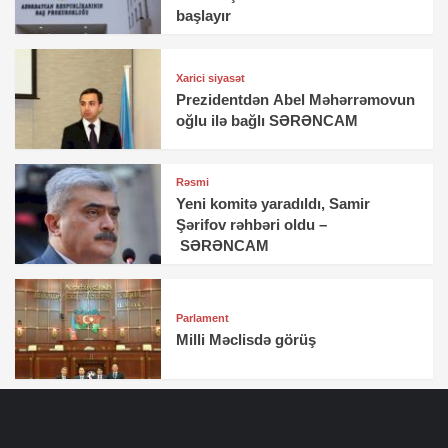
başlayır
Xarici siyasət
Prezidentdən Abel Məhərrəmovun
oğlu ilə bağlı SƏRƏNCAM
Rəsmi
Yeni komitə yaradıldı, Samir
Şərifov rəhbəri oldu –
SƏRƏNCAM
Parlament
Milli Məclisdə görüş