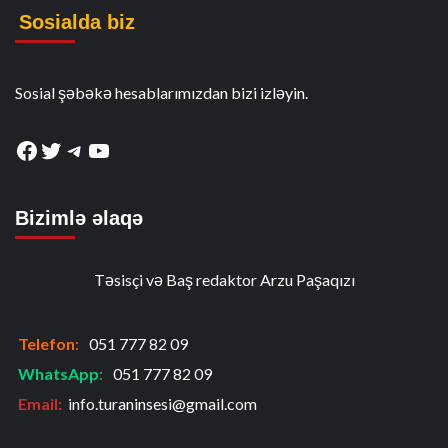
Sosialda biz
Sosial şəbəkə hesablarımızdan bizi izləyin.
Facebook
Twitter
Telegram
YouTube
Bizimlə əlaqə
Təsisçi və Baş redaktor Arzu Paşaqızı
Telefon
:
051 777 82 09
WhatsApp
:
051 777 82 09
Email:
info.turaninsesi@gmail.com