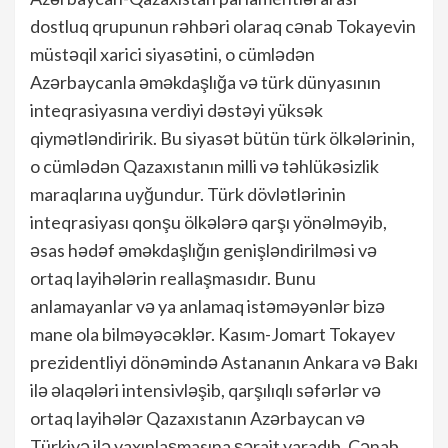
dostluq qrupunun rəhbəri olaraq cənab Tokayevin
müstəqil xarici siyasətini, o cümlədən
Azərbaycanla əməkdaşlığa və türk dünyasının
inteqrasiyasına verdiyi dəstəyi yüksək
qiymətləndiririk. Bu siyasət bütün türk ölkələrinin,
o cümlədən Qazaxıstanın milli və təhlükəsizlik
maraqlarına uyğundur. Türk dövlətlərinin
inteqrasiyası qonşu ölkələrə qarşı yönəlməyib,
əsas hədəf əməkdaşlığın genişləndirilməsi və
ortaq layihələrin reallaşmasıdır. Bunu
anlamayanlar və ya anlamaq istəməyənlər bizə
mane ola bilməyəcəklər. Kasım-Jomart Tokayev
prezidentliyi dönəmində Astananın Ankara və Bakı
ilə əlaqələri intensivləşib, qarşılıqlı səfərlər və
ortaq layihələr Qazaxıstanın Azərbaycan və
Türkiyə ilə yaxınlaşmasına şərait yaradıb. Cənab