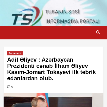
Skip
to
content
Primary
Menu
Parlament
Adil Əliyev : Azərbaycan
Prezidenti cənab İlham Əliyev
Kasım-Jomart Tokayevi ilk təbrik
edənlərdən olub.
0