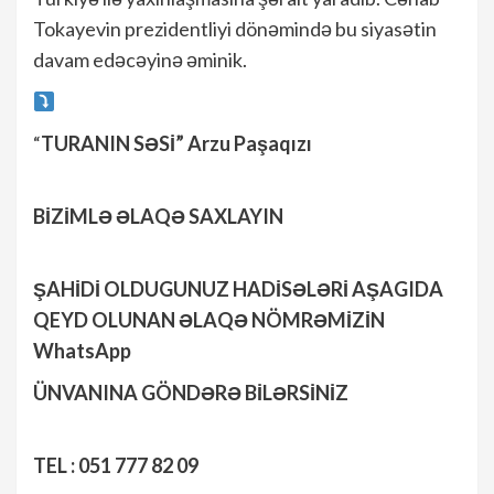
Tokayevin prezidentliyi dönəmində bu siyasətin
davam edəcəyinə əminik.
“
TURANIN SƏSİ” Arzu Paşaqızı
BİZİMLƏ ƏLAQƏ SAXLAYIN
ŞAHİDİ OLDUGUNUZ HADİSƏLƏRİ AŞAGIDA
QEYD OLUNAN ƏLAQƏ NÖMRƏMİZİN
WhatsApp
ÜNVANINA GÖNDƏRƏ BİLƏRSİNİZ
TEL : 051 777 82 09