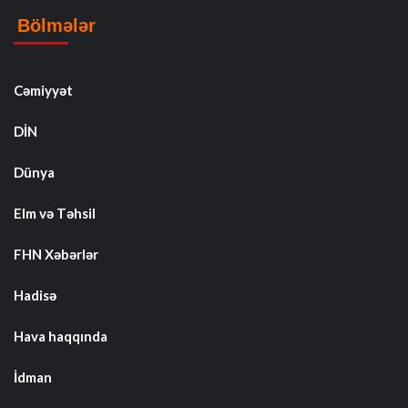
Bölmələr
Cəmiyyət
DİN
Dünya
Elm və Təhsil
FHN Xəbərlər
Hadisə
Hava haqqında
İdman