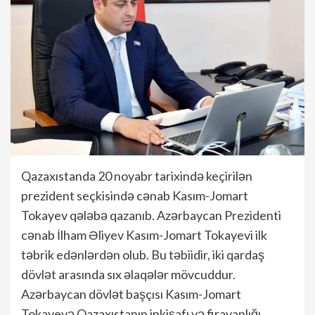
Qazaxıstanda 20 noyabr tarixində keçirilən
prezident seçkisində cənab Kasım-Jomart
Tokayev qələbə qazanıb. Azərbaycan Prezidenti
cənab İlham Əliyev Kasım-Jomart Tokayevi ilk
təbrik edənlərdən olub. Bu təbiidir, iki qardaş
dövlət arasında sıx əlaqələr mövcuddur.
Azərbaycan dövlət başçısı Kasım-Jomart
Tokayevə Qazaxıstanın inkişafı və firavanlığı