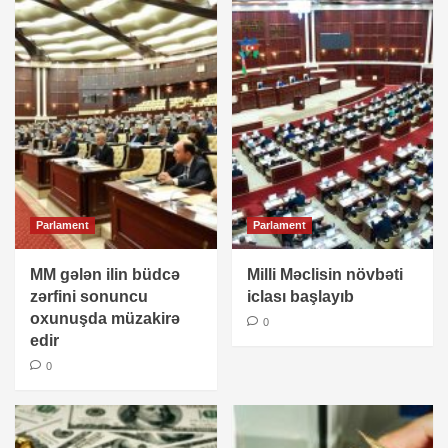
Parlament
Parlament
MM gələn ilin büdcə
Milli Məclisin növbəti
zərfini sonuncu
iclası başlayıb
oxunuşda müzakirə
0
edir
0