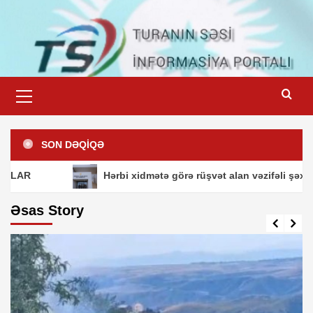
Skip
to
content
Primary
Menu
SON DƏQİQƏ
Hərbi xidmətə görə rüşvət alan vəzifəli şəxslərin m
Əsas Story