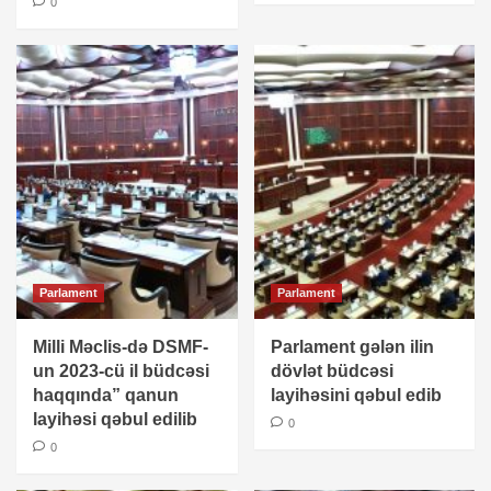
0
Parlament
Parlament
Milli Məclis-də DSMF-
Parlament gələn ilin
un 2023-cü il büdcəsi
dövlət büdcəsi
haqqında” qanun
layihəsini qəbul edib
layihəsi qəbul edilib
0
0