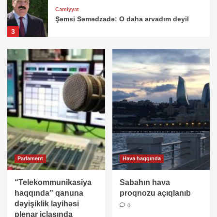
Cəmiyyət
Şəmsi Səmədzadə: O daha arvadım deyil
3
Cəmiyyət
Baş nazirdən avtobuslarda gediş haqqı ilə
bağlı VACİB QƏRAR
4
Cəmiyyət
Əli Əsədov qərar imzaladı
5
Parlament
Hava haqqında
Cəmiyyət
Bakıda peyda olan “beynəlxalq hüquq
müdafiəçisi” David Seliverstov kimdir? –
“Telekommunikasiya
Sabahın hava
SENSASİON detallar
1
haqqında” qanuna
proqnozu açıqlanıb
dəyişiklik layihəsi
0
plenar iclasında