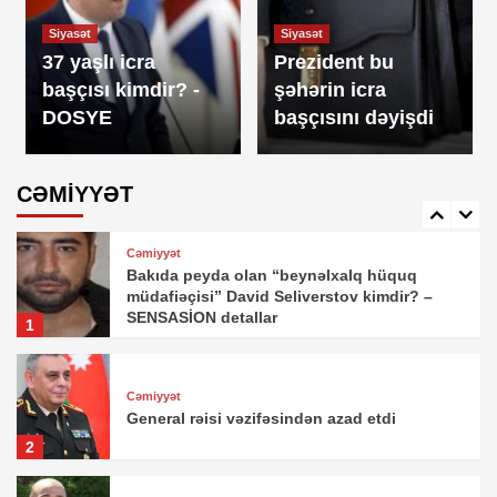
Cəmiyyət
Siyasət
Siyasət
Baş nazirdən avtobuslarda gediş haqqı ilə
37 yaşlı icra
Prezident bu
bağlı VACİB QƏRAR
4
başçısı kimdir? -
şəhərin icra
DOSYE
başçısını dəyişdi
Cəmiyyət
Əli Əsədov qərar imzaladı
CƏMİYYƏT
5
Cəmiyyət
Bakıda peyda olan “beynəlxalq hüquq
müdafiəçisi” David Seliverstov kimdir? –
SENSASİON detallar
1
Cəmiyyət
General rəisi vəzifəsindən azad etdi
2