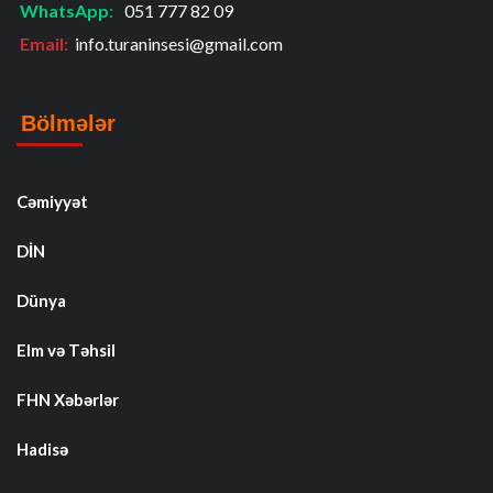
WhatsApp
:
051 777 82 09
Email:
info.turaninsesi@gmail.com
Bölmələr
Cəmiyyət
DİN
Dünya
Elm və Təhsil
FHN Xəbərlər
Hadisə