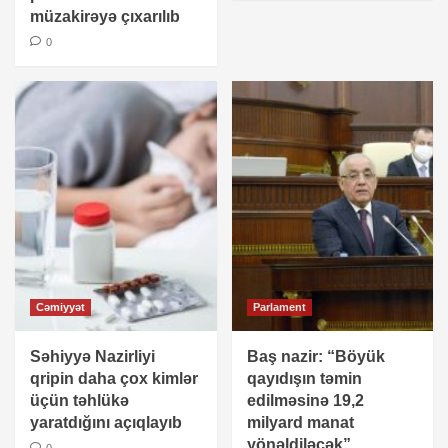
Cəmiyyət
müzakirəyə çıxarılıb
General rəisi vəzifəsindən azad etdi
0
2
Cəmiyyət
Şəmsi Səmədzadə: O daha arvadım deyil
3
Cəmiyyət
Baş nazirdən avtobuslarda gediş haqqı ilə
bağlı VACİB QƏRAR
4
Cəmiyyət
Parlament
Cəmiyyət
Səhiyyə Nazirliyi
Baş nazir: “Böyük
Əli Əsədov qərar imzaladı
qripin daha çox kimlər
qayıdışın təmin
5
üçün təhlükə
edilməsinə 19,2
yaratdığını açıqlayıb
milyard manat
yönəldiləcək”