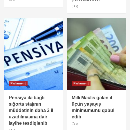
0
0
Parlament
Parlament
Pensiya ilə bağlı
Milli Məclis gələn il
sığorta stajının
üçün yaşayış
müddətinin daha 3 il
minimumunu qəbul
uzadılmasına dair
edib
layihə təsdiqlənib
0