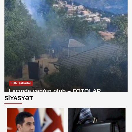
FHN Xəbərlər
Laçında yanğın olub – FOTOLAR
SİYASYƏT
Cəmiyyət
Şəmsi Səmədzadə: O daha arvadım deyil
3