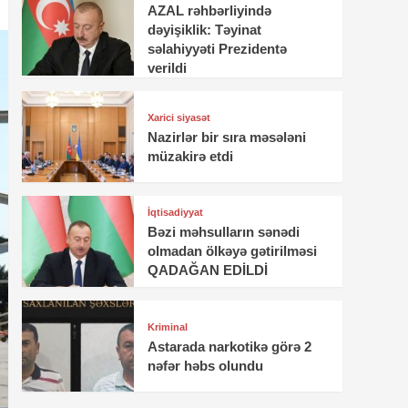
AZAL rəhbərliyində
dəyişiklik: Təyinat
səlahiyyəti Prezidentə
verildi
Xarici siyasət
Nazirlər bir sıra məsələni
müzakirə etdi
İqtisadiyyat
Bəzi məhsulların sənədi
olmadan ölkəyə gətirilməsi
QADAĞAN EDİLDİ
Kriminal
Astarada narkotikə görə 2
nəfər həbs olundu