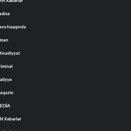
HN Xəbərlər
adisə
ava haqqında
dman
tisadiyyat
riminal
aliyyə
aqazin
EDİA
N Xəbərlər