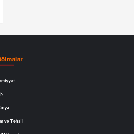
Bölmələr
əmiyyət
İN
ünya
m və Təhsil