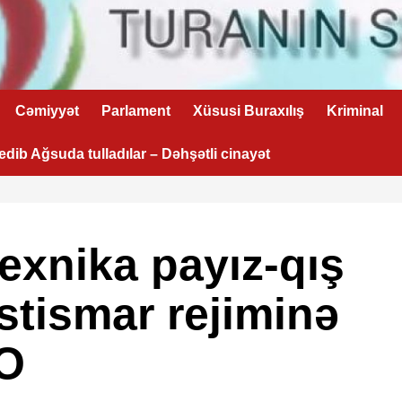
Cəmiyyət
Parlament
Xüsusi Buraxılış
Kriminal
 edib Ağsuda tulladılar – Dəhşətli cinayət
texnika payız-qış
tismar rejiminə
EO