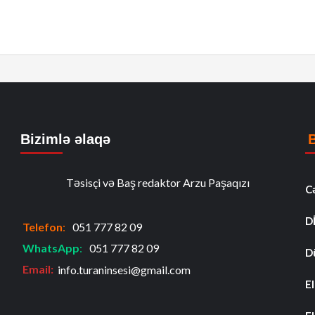
Bizimlə əlaqə
Təsisçi və Baş redaktor Arzu Paşaqızı
C
D
Telefon
:
051 777 82 09
WhatsApp
:
051 777 82 09
D
Email:
info.turaninsesi@gmail.com
El