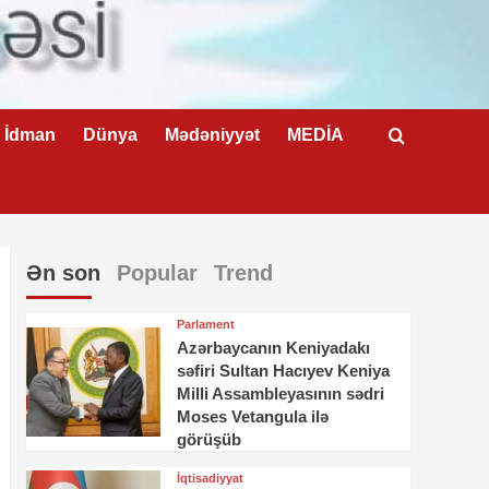
İdman
Dünya
Mədəniyyət
MEDİA
Ən son
Popular
Trend
Parlament
Azərbaycanın Keniyadakı
səfiri Sultan Hacıyev Keniya
Milli Assambleyasının sədri
Moses Vetangula ilə
görüşüb
İqtisadiyyat