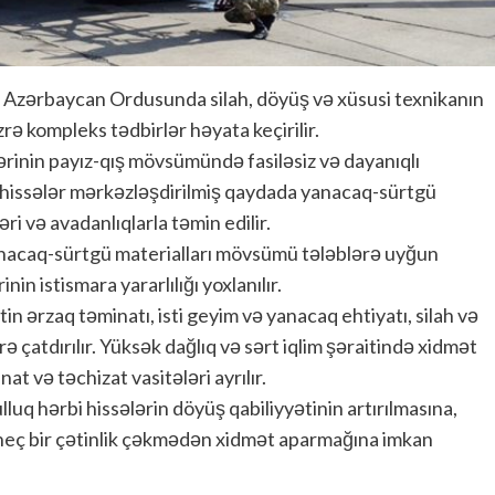
raq Azərbaycan Ordusunda silah, döyüş və xüsusi texnikanın
rə kompleks tədbirlər həyata keçirilir.
lərinin payız-qış mövsümündə fasiləsiz və dayanıqlı
 hissələr mərkəzləşdirilmiş qaydada yanacaq-sürtgü
əri və avadanlıqlarla təmin edilir.
anacaq-sürtgü materialları mövsümü tələblərə uyğun
inin istismara yararlılığı yoxlanılır.
n ərzaq təminatı, isti geyim və yanacaq ehtiyatı, silah və
 çatdırılır. Yüksək dağlıq və sərt iqlim şəraitində xidmət
t və təchizat vasitələri ayrılır.
lluq hərbi hissələrin döyüş qabiliyyətinin artırılmasına,
heç bir çətinlik çəkmədən xidmət aparmağına imkan