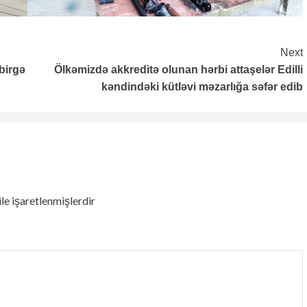
Next
birgə
Ölkəmizdə akkreditə olunan hərbi attaşelər Edilli
kəndindəki kütləvi məzarlığa səfər edib
ile işaretlenmişlerdir