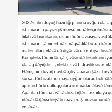
2022-ci ilin döyüş hazırlığı planına uyğun ola
istismarının payız-qış mövsümünə keçirilməsi üz
Silah və texnikanın, o cümlədən aviasiya vasitə
istismarını təmin etmək məqsədilə bütün hərbi
materialları, eləcə də digər zəruri ehtiyat hissəl
Kompleks tədbirlər çərçivəsində texnikanın y
olaraq dəyişdirilir, elektrik və hidravlik sistemlər
Həmçinin döyüş növbətçiliyi aparan şəxsi heyəti
sursat təchizatı normaya uyğun olaraq bölmələrə
aparan hərbi qulluqçulara normadan əlavə təmina
Aparılan təminat və təchizat işləri, texnikaya qu
eləcə də şəxsi heyətin payız-qış mövsümündə 
verəcək.