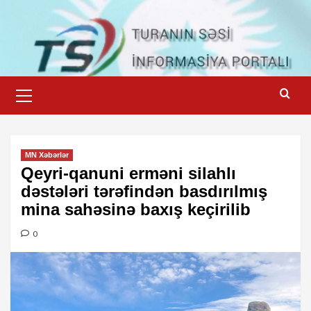
Skip
to
content
Primary
Menu
MN Xəbərlər
Qeyri-qanuni erməni silahlı
dəstələri tərəfindən basdırılmış
mina sahəsinə baxış keçirilib
0