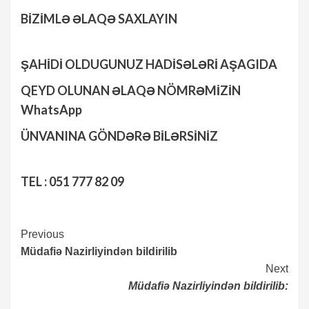
BİZİMLƏ ƏLAQƏ SAXLAYIN
ŞAHİDİ OLDUGUNUZ HADİSƏLƏRİ AŞAGIDA
QEYD OLUNAN ƏLAQƏ NÖMRƏMİZİN
WhatsApp
ÜNVANINA GÖNDƏRƏ BİLƏRSİNİZ
TEL : 051 777 82 09
Continue
Previous
Müdafiə Nazirliyindən bildirilib
Reading
Next
Müdafiə Nazirliyindən bildirilib: