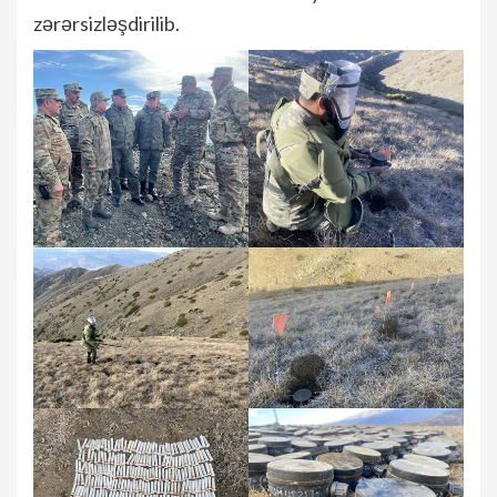
zərərsizləşdirilib.