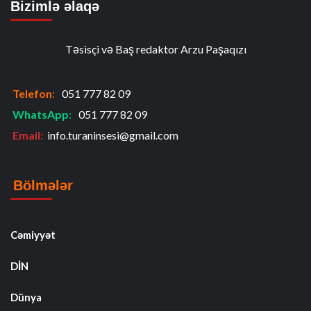
Bizimlə əlaqə
Təsisçi və Baş redaktor Arzu Paşaqızı
Telefon
:
051 777 82 09
WhatsApp
:
051 777 82 09
Email:
info.turaninsesi@gmail.com
Bölmələr
Cəmiyyət
DİN
Dünya