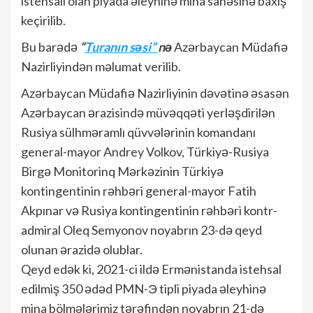
istehsalı olan piyada əleyhinə mina sahəsinə baxış
keçirilib.
Bu barədə
“
Turanın səsi”
nə
Azərbaycan Müdafiə
Nazirliyindən məlumat verilib.
Azərbaycan Müdafiə Nazirliyinin dəvətinə əsasən
Azərbaycan ərazisində müvəqqəti yerləşdirilən
Rusiya sülhməramlı qüvvələrinin komandanı
general-mayor Andrey Volkov, Türkiyə-Rusiya
Birgə Monitorinq Mərkəzinin Türkiyə
kontingentinin rəhbəri general-mayor Fatih
Akpınar və Rusiya kontingentinin rəhbəri kontr-
admiral Oleq Semyonov noyabrın 23-də qeyd
olunan ərazidə olublar.
Qeyd edək ki, 2021-ci ildə Ermənistanda istehsal
edilmiş 350 ədəd PMN-Э tipli piyada əleyhinə
mina bölmələrimiz tərəfindən noyabrın 21-də