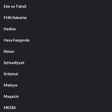
Elm və Təhsil
FHN Xəbərlər
Hadisə
Hava haqqında
İdman
İqtisadiyyat
Kriminal
Maliyyə
Maqazin
MEDİA