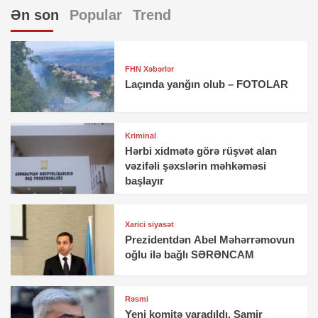
Ən son
Popular
Trend
FHN Xəbərlər
Laçında yanğın olub – FOTOLAR
Kriminal
Hərbi xidmətə görə rüşvət alan
vəzifəli şəxslərin məhkəməsi
başlayır
Xarici siyasət
Prezidentdən Abel Məhərrəmovun
oğlu ilə bağlı SƏRƏNCAM
Rəsmi
Yeni komitə yaradıldı, Samir