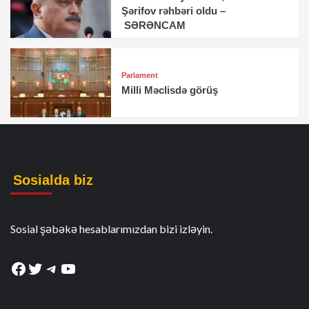
Şərifov rəhbəri oldu –
SƏRƏNCAM
Parlament
Milli Məclisdə görüş
Sosialda biz
Sosial şəbəkə hesablarımızdan bizi izləyin.
Facebook
Twitter
Telegram
YouTube