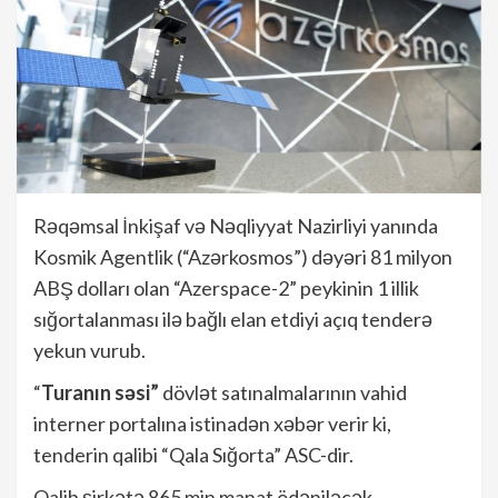
Rəqəmsal İnkişaf və Nəqliyyat Nazirliyi yanında
Kosmik Agentlik (“Azərkosmos”) dəyəri 81 milyon
ABŞ dolları olan “Azerspace-2” peykinin 1 illik
sığortalanması ilə bağlı elan etdiyi açıq tenderə
yekun vurub.
“
Turanın səsi”
dövlət satınalmalarının vahid
interner portalına istinadən xəbər verir ki,
tenderin qalibi “Qala Sığorta” ASC-dir.
Qalib şirkətə 865 min manat ödəniləcək.