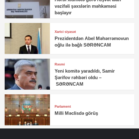
vəzifəli şəxslərin məhkəməsi
başlayır
Xarici siyasət
Prezidentdən Abel Məhərrəmovun
oğlu ilə bağlı SƏRƏNCAM
Rəsmi
Yeni komitə yaradıldı, Samir
Şərifov rəhbəri oldu –
SƏRƏNCAM
Parlament
Milli Məclisdə görüş