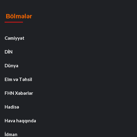
Bölmələr
Cəmiyyət
DİN
Dünya
Elm və Təhsil
FHN Xəbərlər
Hadisə
Hava haqqında
İdman