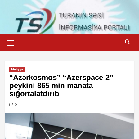
Skip
to
content
Primary
Menu
Maliyyə
“Azərkosmos” “Azerspace-2”
peykini 865 min manata
sığortalatdırıb
0