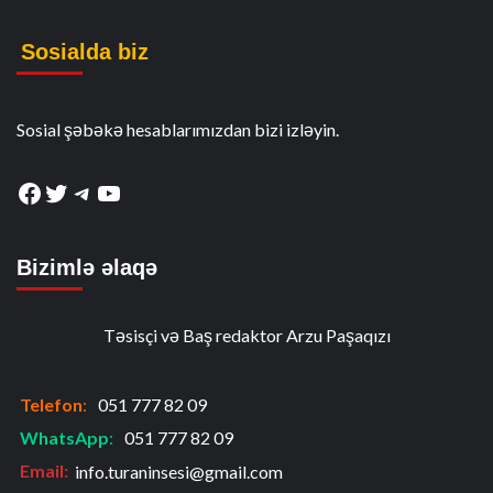
Sosialda biz
Sosial şəbəkə hesablarımızdan bizi izləyin.
Facebook
Twitter
Telegram
YouTube
Bizimlə əlaqə
Təsisçi və Baş redaktor Arzu Paşaqızı
Telefon
:
051 777 82 09
WhatsApp
:
051 777 82 09
Email:
info.turaninsesi@gmail.com