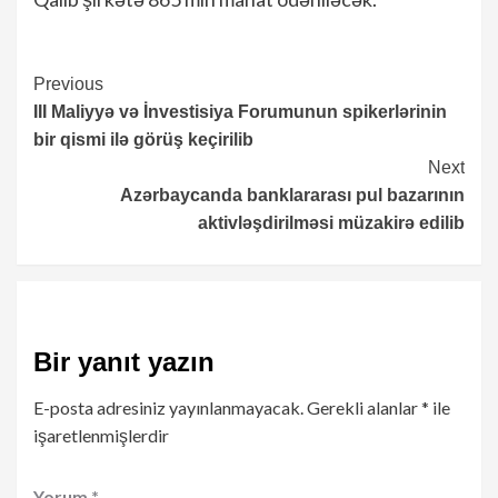
Continue
Previous
III Maliyyə və İnvestisiya Forumunun spikerlərinin
Reading
bir qismi ilə görüş keçirilib
Next
Azərbaycanda banklararası pul bazarının
aktivləşdirilməsi müzakirə edilib
Bir yanıt yazın
E-posta adresiniz yayınlanmayacak.
Gerekli alanlar
*
ile
işaretlenmişlerdir
Yorum
*