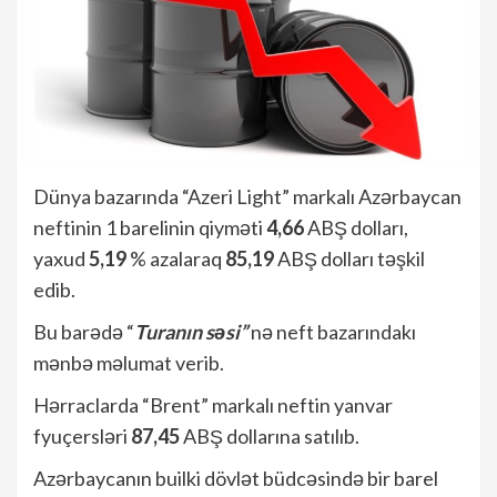
Dünya bazarında “Azeri Light” markalı Azərbaycan
neftinin 1 barelinin qiyməti
4,66
ABŞ dolları,
yaxud
5,19
% azalaraq
85,19
ABŞ dolları təşkil
edib.
Bu barədə “
Turanın səsi”
nə neft bazarındakı
mənbə məlumat verib.
Hərraclarda “Brent” markalı neftin yanvar
fyuçersləri
87,45
ABŞ dollarına satılıb.
Azərbaycanın builki dövlət büdcəsində bir barel