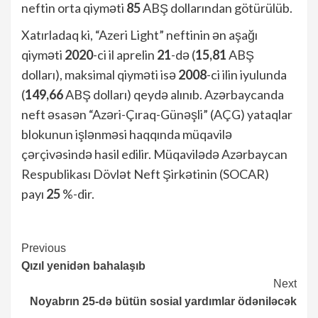
neftin orta qiyməti
85
ABŞ dollarından götürülüb.
Xatırladaq ki, “Azeri Light” neftinin ən aşağı
qiyməti
2020
-ci il aprelin
21
-də (
15,81
ABŞ
dolları), maksimal qiyməti isə
2008
-ci ilin iyulunda
(
149,66
ABŞ dolları) qeydə alınıb. Azərbaycanda
neft əsasən “Azəri-Çıraq-Günəşli” (AÇG) yataqlar
blokunun işlənməsi haqqında müqavilə
çərçivəsində hasil edilir. Müqavilədə Azərbaycan
Respublikası Dövlət Neft Şirkətinin (SOCAR)
payı
25
%-dir.
Continue
Previous
Qızıl yenidən bahalaşıb
Reading
Next
Noyabrın 25-də bütün sosial yardımlar ödəniləcək