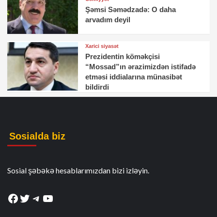
Şəmsi Səmədzadə: O daha
arvadım deyil
Xarici siyasət
Prezidentin köməkçisi
“Mossad”ın ərazimizdən istifadə
etməsi iddialarına münasibət
bildirdi
Sosialda biz
Sosial şəbəkə hesablarımızdan bizi izləyin.
Facebook
Twitter
Telegram
YouTube