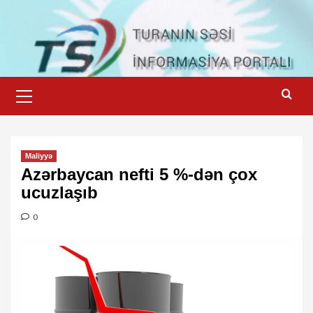
Skip
to
content
Primary
Menu
Maliyyə
Azərbaycan nefti 5 %-dən çox
ucuzlaşıb
0