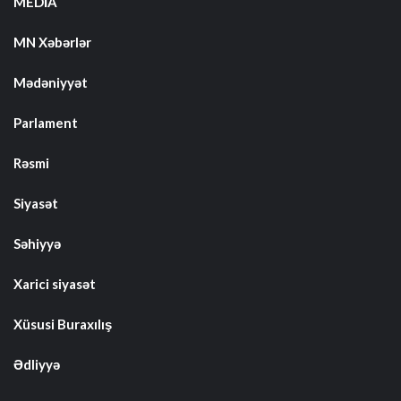
MEDİA
MN Xəbərlər
Mədəniyyət
Parlament
Rəsmi
Siyasət
Səhiyyə
Xarici siyasət
Xüsusi Buraxılış
Ədliyyə