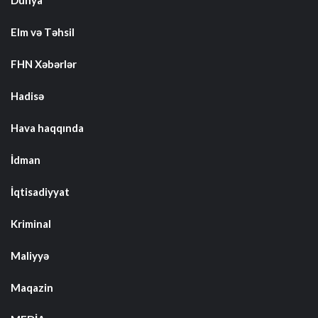
Elm və Təhsil
FHN Xəbərlər
Hadisə
Hava haqqında
İdman
İqtisadiyyat
Kriminal
Maliyyə
Maqazin