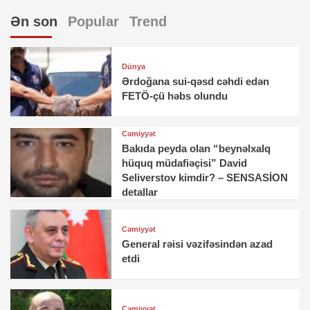
Ən son
Popular
Trend
Dünya
Ərdoğana sui-qəsd cəhdi edən
FETÖ-çü həbs olundu
Cəmiyyət
Bakıda peyda olan “beynəlxalq
hüquq müdafiəçisi” David
Seliverstov kimdir? – SENSASİON
detallar
Cəmiyyət
General rəisi vəzifəsindən azad
etdi
Cəmiyyət