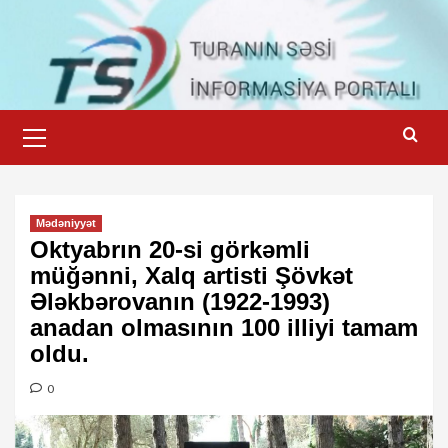
Skip
to
content
Primary
Menu
Mədəniyyət
Oktyabrın 20-si görkəmli
müğənni, Xalq artisti Şövkət
Ələkbərovanın (1922-1993)
anadan olmasının 100 illiyi tamam
oldu.
0