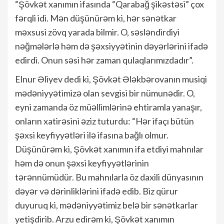
“Şövkət xanımın ifasında “Qarabağ şikəstəsi” çox
fərqli idi. Mən düşünürəm ki, hər sənətkar
məxsusi zövq yarada bilmir. O, səsləndirdiyi
nəğmələrlə həm də şəxsiyyətinin dəyərlərini ifadə
edirdi. Onun səsi hər zaman qulaqlarımızdadır”.
Elnur Əliyev dedi ki, Şövkət Ələkbərovanın musiqi
mədəniyyətimizə olan sevgisi bir nümunədir. O,
eyni zamanda öz müəllimlərinə ehtiramla yanaşır,
onların xatirəsini əziz tuturdu: “Hər ifaçı bütün
şəxsi keyfiyyətləri ilə ifasına bağlı olmur.
Düşünürəm ki, Şövkət xanımın ifa etdiyi mahnılar
həm də onun şəxsi keyfiyyətlərinin
tərənnümüdür. Bu mahnılarla öz daxili dünyasının
dəyər və dərinliklərini ifadə edib. Biz qürur
duyuruq ki, mədəniyyətimiz belə bir sənətkarlar
yetişdirib. Arzu edirəm ki, Şövkət xanımın