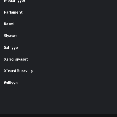
Mədəniyyət
Parlament
Rəsmi
Siyasət
Səhiyyə
Xarici siyasət
Xüsusi Buraxılış
Ədliyyə