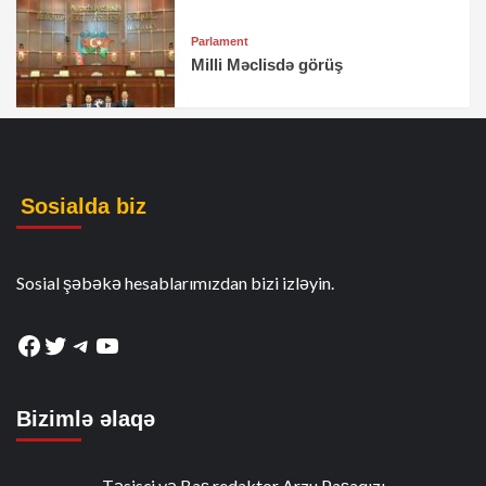
Parlament
Milli Məclisdə görüş
Sosialda biz
Sosial şəbəkə hesablarımızdan bizi izləyin.
Facebook
Twitter
Telegram
YouTube
Bizimlə əlaqə
Təsisçi və Baş redaktor Arzu Paşaqızı