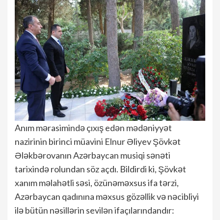
Anım mərasimində çıxış edən mədəniyyət
nazirinin birinci müavini Elnur Əliyev Şövkət
Ələkbərovanın Azərbaycan musiqi sənəti
tarixində rolundan söz açdı. Bildirdi ki, Şövkət
xanım məlahətli səsi, özünəməxsus ifa tərzi,
Azərbaycan qadınına məxsus gözəllik və nəcibliyi
ilə bütün nəsillərin sevilən ifaçılarındandır: