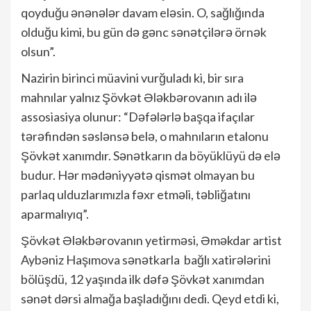
qoyduğu ənənələr davam eləsin. O, sağlığında
olduğu kimi, bu gün də gənc sənətçilərə örnək
olsun”.
Nazirin birinci müavini vurğuladı ki, bir sıra
mahnılar yalnız Şövkət Ələkbərovanın adı ilə
assosiasiya olunur: “Dəfələrlə başqa ifaçılar
tərəfindən səslənsə belə, o mahnıların etalonu
Şövkət xanımdır. Sənətkarın da böyüklüyü də elə
budur. Hər mədəniyyətə qismət olmayan bu
parlaq ulduzlarımızla fəxr etməli, təbliğatını
aparmalıyıq”.
Şövkət Ələkbərovanın yetirməsi, Əməkdar artist
Aybəniz Haşımova sənətkarla bağlı xatirələrini
bölüşdü, 12 yaşında ilk dəfə Şövkət xanımdan
sənət dərsi almağa başladığını dedi. Qeyd etdi ki,