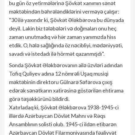
bu gün öz yetirmələrinə Şövkət xanımın sənət
məktəbindən bəhrələndiklərini verməyə çalışır:
“30 ilə yaxındır ki, Şövkət Ələkbərova bu dünyada
deyil. Lakin biz tələbələri və doğmaları onu heç
zaman unutmadıq və hər zaman yanımızda hiss
etdik. O, hələ sağlığında öz nəcibliyi, mədəniyyəti,
savadı və istedadı ilə hörmət qazanmışdı”.
Sonda Şövkət Ələkbərovanın ailə üzvləri adından
Tofiq Quliyev adına 12 nömrəli Uşaq musiqi
məktəbinin direktoru Gülnarə Səfərova çıxış
edərək sənətkarın xatirəsinə göstərilən ehtirama
görə təşəkkürünü bildirdi.
Xatırladaq ki, Şövkət Ələkbərova 1938-1945-ci
illərdə Azərbaycan Dövlət Mahnı və Rəqs
Ansamblının solisti olub. 1945-ci ildən etibarən
Azərbaycan Dövlət Filarmoniyasında fəaliyyət