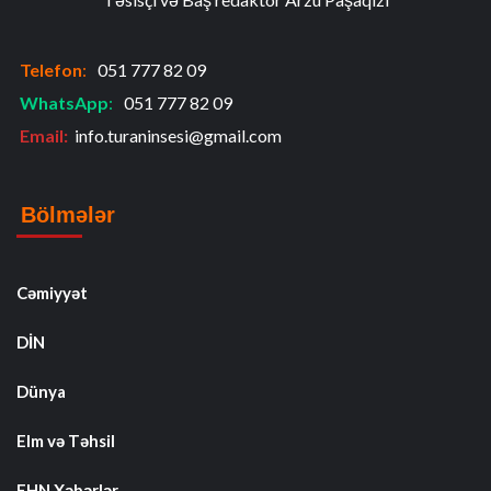
Telefon
:
051 777 82 09
WhatsApp
:
051 777 82 09
Email:
info.turaninsesi@gmail.com
Bölmələr
Cəmiyyət
DİN
Dünya
Elm və Təhsil
FHN Xəbərlər