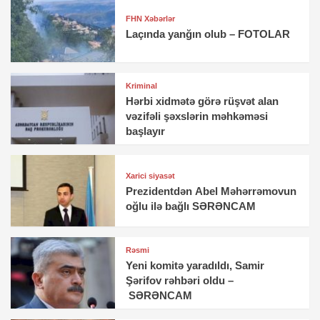
FHN Xəbərlər
Laçında yanğın olub – FOTOLAR
Kriminal
Hərbi xidmətə görə rüşvət alan
vəzifəli şəxslərin məhkəməsi
başlayır
Xarici siyasət
Prezidentdən Abel Məhərrəmovun
oğlu ilə bağlı SƏRƏNCAM
Rəsmi
Yeni komitə yaradıldı, Samir
Şərifov rəhbəri oldu –
SƏRƏNCAM