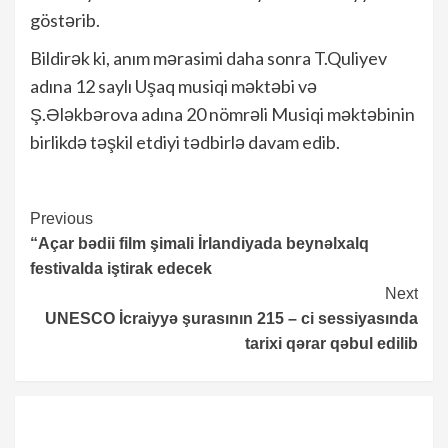
göstərib.
Bildirək ki, anım mərasimi daha sonra T.Quliyev
adına 12 saylı Uşaq musiqi məktəbi və
Ş.Ələkbərova adına 20 nömrəli Musiqi məktəbinin
birlikdə təşkil etdiyi tədbirlə davam edib.
Continue
Previous
“Açar bədii film şimali İrlandiyada beynəlxalq
Reading
festivalda iştirak edecek
Next
UNESCO İcraiyyə şurasının 215 – ci sessiyasında
tarixi qərar qəbul edilib