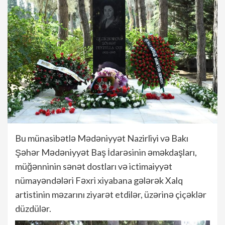
Bu münasibətlə Mədəniyyət Nazirliyi və Bakı
Şəhər Mədəniyyət Baş İdarəsinin əməkdaşları,
müğənninin sənət dostları və ictimaiyyət
nümayəndələri Fəxri xiyabana gələrək Xalq
artistinin məzarını ziyarət etdilər, üzərinə çiçəklər
düzdülər.