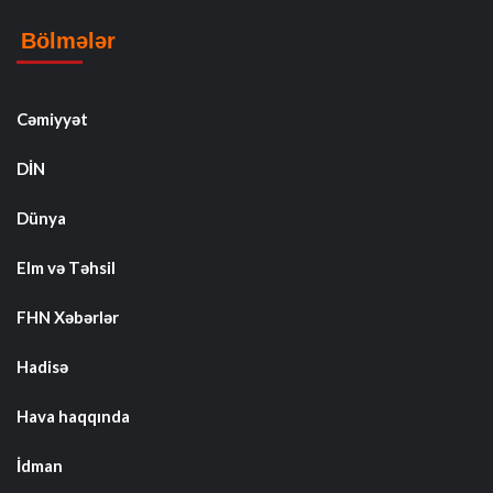
Bölmələr
Cəmiyyət
DİN
Dünya
Elm və Təhsil
FHN Xəbərlər
Hadisə
Hava haqqında
İdman