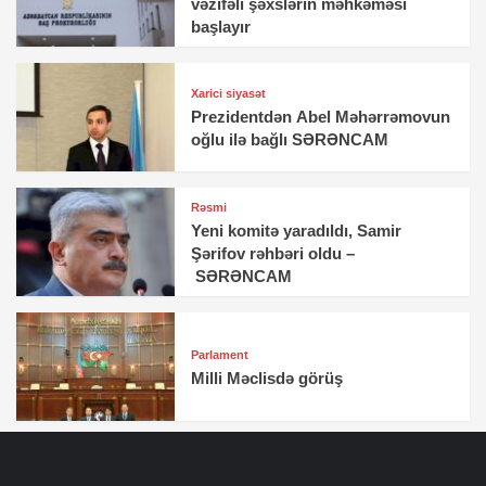
vəzifəli şəxslərin məhkəməsi
başlayır
Xarici siyasət
Prezidentdən Abel Məhərrəmovun
oğlu ilə bağlı SƏRƏNCAM
Rəsmi
Yeni komitə yaradıldı, Samir
Şərifov rəhbəri oldu –
SƏRƏNCAM
Parlament
Milli Məclisdə görüş