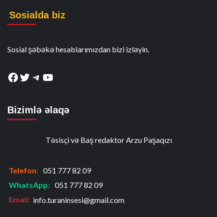
Sosialda biz
Sosial şəbəkə hesablarımızdan bizi izləyin.
Facebook
Twitter
Telegram
YouTube
Bizimlə əlaqə
Təsisçi və Baş redaktor Arzu Paşaqızı
Telefon
:
051 777 82 09
WhatsApp
:
051 777 82 09
Email:
info.turaninsesi@gmail.com