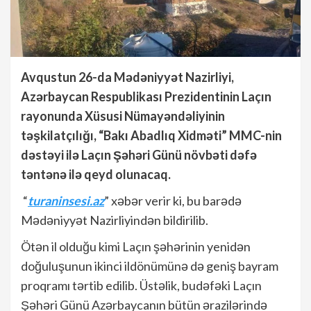
Avqustun 26-da Mədəniyyət Nazirliyi,
Azərbaycan Respublikası Prezidentinin Laçın
rayonunda Xüsusi Nümayəndəliyinin
təşkilatçılığı, “Bakı Abadlıq Xidməti” MMC-nin
dəstəyi ilə Laçın Şəhəri Günü növbəti dəfə
təntənə ilə qeyd olunacaq.
“
turaninsesi.az
” xəbər verir ki, bu barədə
Mədəniyyət Nazirliyindən bildirilib.
Ötən il olduğu kimi Laçın şəhərinin yenidən
doğuluşunun ikinci ildönümünə də geniş bayram
proqramı tərtib edilib. Üstəlik, budəfəki Laçın
Şəhəri Günü Azərbaycanın bütün ərazilərində