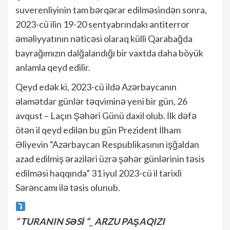
suverenliyinin tam bərqərar edilməsindən sonra,
2023-cü ilin 19-20 sentyabrındakı antiterror
əməliyyatının nəticəsi olaraq külli Qarabağda
bayrağımızın dalğalandığı bir vaxtda daha böyük
anlamla qeyd edilir.
Qeyd edək ki, 2023-cü ildə Azərbaycanın
əlamətdar günlər təqviminə yeni bir gün, 26
avqust – Laçın Şəhəri Günü daxil olub. İlk dəfə
ötən il qeyd edilən bu gün Prezident İlham
Əliyevin “Azərbaycan Respublikasının işğaldan
azad edilmiş əraziləri üzrə şəhər günlərinin təsis
edilməsi haqqında” 31 iyul 2023-cü il tarixli
Sərəncamı ilə təsis olunub.
” TURANIN SƏSİ “_ ARZU PAŞAQIZI