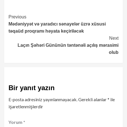
Continue
Previous
Mədəniyyət və yaradıcı sənayelər üzrə xüsusi
Reading
təqaüd proqramı həyata keçiriləcək
Next
Laçın Şəhəri Gününün təntənəli açılış mərasimi
olub
Bir yanıt yazın
E-posta adresiniz yayınlanmayacak.
Gerekli alanlar
*
ile
işaretlenmişlerdir
Yorum
*