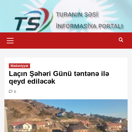
Skip
to
content
Primary
Menu
Mədəniyyət
Laçın Şəhəri Günü təntənə ilə
qeyd ediləcək
0