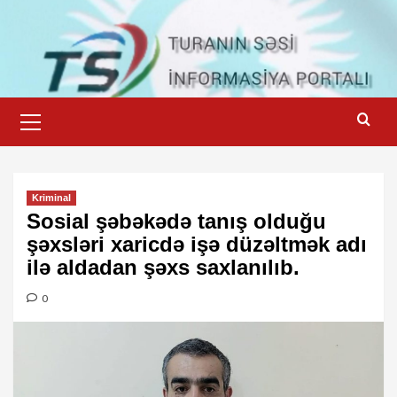
Skip
to
content
Primary
Menu
Kriminal
Sosial şəbəkədə tanış olduğu
şəxsləri xaricdə işə düzəltmək adı
ilə aldadan şəxs saxlanılıb.
0