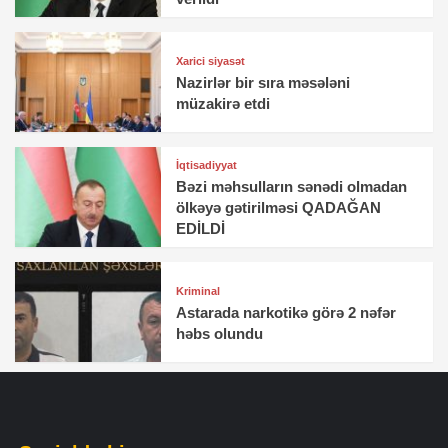
Xarici siyasət
Nazirlər bir sıra məsələni
müzakirə etdi
İqtisadiyyat
Bəzi məhsulların sənədi olmadan
ölkəyə gətirilməsi QADAĞAN
EDİLDİ
Kriminal
Astarada narkotikə görə 2 nəfər
həbs olundu