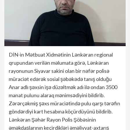
DİN-in Mətbuat Xidmətinin Lənkəran regional
qrupundan verilən məlumata görə, Lənkəran
rayonunun Siyavar sakini olan bir nəfər polisə
müraciət edərək sosial şəbəkədə tanış olduğu
Anar adlı şəxsin işə düzəltmək adı ilə ondan 3500
manat pulunu alaraq mənimsədiyini bildirib.
Zərərçəkmiş şəxs müraciətində pulu qarşı tərəfin
göndərdiyi kart hesabına köçürdüyünü bildirib.
Lənkəran Şəhər Rayon Polis Şöbəsinin
əməkdaşlarının keçirdikləri əməliyyat-axtarış