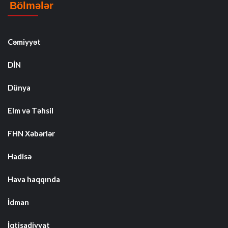
Bölmələr
Cəmiyyət
DİN
Dünya
Elm və Təhsil
FHN Xəbərlər
Hadisə
Hava haqqında
İdman
İqtisadiyyat