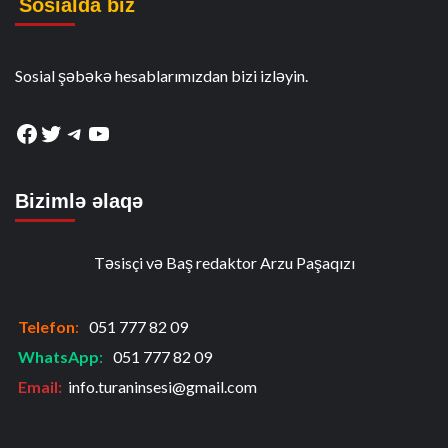
Sosialda biz
Sosial şəbəkə hesablarımızdan bizi izləyin.
Facebook
Twitter
Telegram
YouTube
Bizimlə əlaqə
Təsisçi və Baş redaktor Arzu Paşaqızı
Telefon
:
051 777 82 09
WhatsApp
:
051 777 82 09
Email:
info.turaninsesi@gmail.com