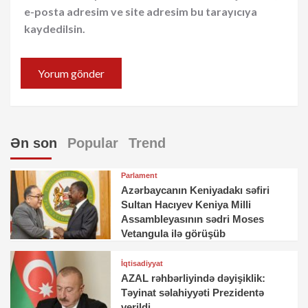
e-posta adresim ve site adresim bu tarayıcıya
kaydedilsin.
Ən son
Popular
Trend
Parlament
Azərbaycanın Keniyadakı səfiri
Sultan Hacıyev Keniya Milli
Assambleyasının sədri Moses
Vetangula ilə görüşüb
İqtisadiyyat
AZAL rəhbərliyində dəyişiklik:
Təyinat səlahiyyəti Prezidentə
verildi