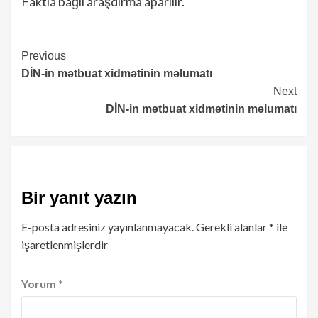
Faktla bağlı araşdırma aparılır.
Continue
Previous
DİN-in mətbuat xidmətinin məlumatı
Reading
Next
DİN-in mətbuat xidmətinin məlumatı
Bir yanıt yazın
E-posta adresiniz yayınlanmayacak.
Gerekli alanlar
*
ile
işaretlenmişlerdir
Yorum
*