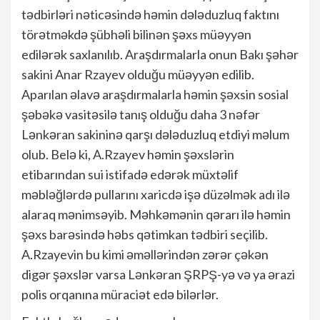
tədbirləri nəticəsində həmin dələduzluq faktını
törətməkdə şübhəli bilinən şəxs müəyyən
edilərək saxlanılıb. Araşdırmalarla onun Bakı şəhər
sakini Anar Rzayev olduğu müəyyən edilib.
Aparılan əlavə araşdırmalarla həmin şəxsin sosial
şəbəkə vasitəsilə tanış olduğu daha 3 nəfər
Lənkəran sakininə qarşı dələduzluq etdiyi məlum
olub. Belə ki, A.Rzayev həmin şəxslərin
etibarından sui istifadə edərək müxtəlif
məbləğlərdə pullarını xaricdə işə düzəlmək adı ilə
alaraq mənimsəyib. Məhkəmənin qərarı ilə həmin
şəxs barəsində həbs qətimkan tədbiri seçilib.
A.Rzayevin bu kimi əməllərindən zərər çəkən
digər şəxslər varsa Lənkəran ŞRPŞ-yə və ya ərazi
polis orqanına müraciət edə bilərlər.