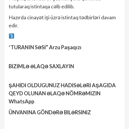
tutularaq istintaqa cəlb edilib.
Hazırda cinayət işi üzrə istintaq tədbirləri davam
edir.
“
TURANIN SƏSİ” Arzu Paşaqızı
BİZİMLƏ ƏLAQƏ SAXLAYIN
ŞAHİDİ OLDUGUNUZ HADİSƏLƏRİ AŞAGIDA
QEYD OLUNAN ƏLAQƏ NÖMRƏMİZİN
WhatsApp
ÜNVANINA GÖNDƏRƏ BİLƏRSİNİZ