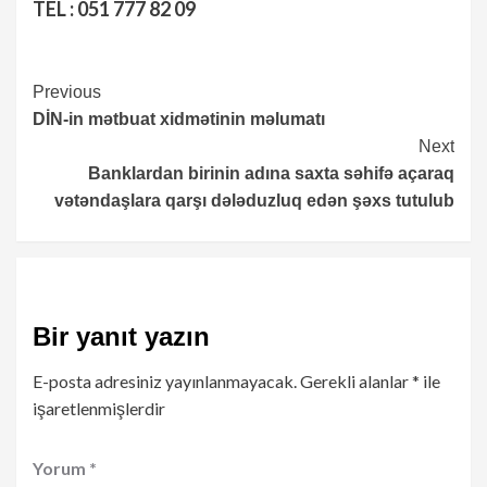
TEL : 051 777 82 09
Continue
Previous
DİN-in mətbuat xidmətinin məlumatı
Reading
Next
Banklardan birinin adına saxta səhifə açaraq
vətəndaşlara qarşı dələduzluq edən şəxs tutulub
Bir yanıt yazın
E-posta adresiniz yayınlanmayacak.
Gerekli alanlar
*
ile
işaretlenmişlerdir
Yorum
*