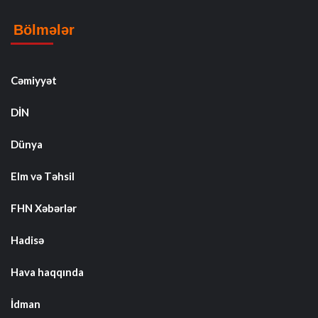
Bölmələr
Cəmiyyət
DİN
Dünya
Elm və Təhsil
FHN Xəbərlər
Hadisə
Hava haqqında
İdman