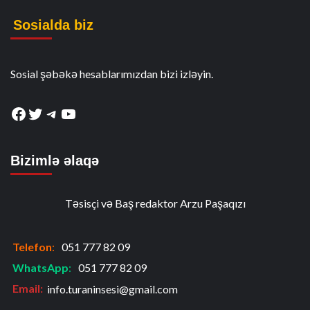
Sosialda biz
Sosial şəbəkə hesablarımızdan bizi izləyin.
Facebook
Twitter
Telegram
YouTube
Bizimlə əlaqə
Təsisçi və Baş redaktor Arzu Paşaqızı
Telefon
:
051 777 82 09
WhatsApp
:
051 777 82 09
Email:
info.turaninsesi@gmail.com