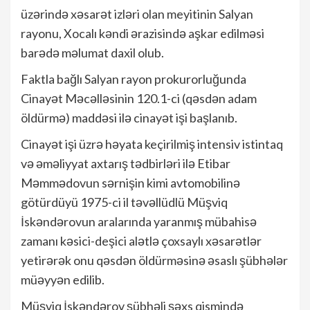
üzərində xəsarət izləri olan meyitinin Salyan
rayonu, Xocalı kəndi ərazisində aşkar edilməsi
barədə məlumat daxil olub.
Faktla bağlı Salyan rayon prokurorluğunda
Cinayət Məcəlləsinin 120.1-ci (qəsdən adam
öldürmə) maddəsi ilə cinayət işi başlanıb.
Cinayət işi üzrə həyata keçirilmiş intensiv istintaq
və əməliyyat axtarış tədbirləri ilə Etibar
Məmmədovun sərnişin kimi avtomobilinə
götürdüyü 1975-ci il təvəllüdlü Müşviq
İskəndərovun aralarında yaranmış mübahisə
zamanı kəsici-deşici alətlə çoxsaylı xəsarətlər
yetirərək onu qəsdən öldürməsinə əsaslı şübhələr
müəyyən edilib.
Müşviq İskəndərov şübhəli şəxs qismində