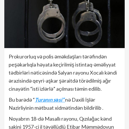
Prokurorluq və polis əməkdaşları tərəfindən
peşəkarlıqla həyata keçirilmiş istintaq-əməliyyat
tədbirləri nəticəsində Salyan rayonu Xocalı kəndi
ərazisində qeyri-aşkar şəraitdə törədilmiş ağır
cinayətin “isti izlərlə” açılması təmin edilib.
Bu barədə “
Turanın səsi”
nə Daxili İşlər
Nazirliyinin mətbuat xidmətindən bildirilib .
Noyabrın 18-də Masallı rayonu, Qızılağac kənd
sakini 1957-ci il təvəllüdlü Etibar Məmmədovun