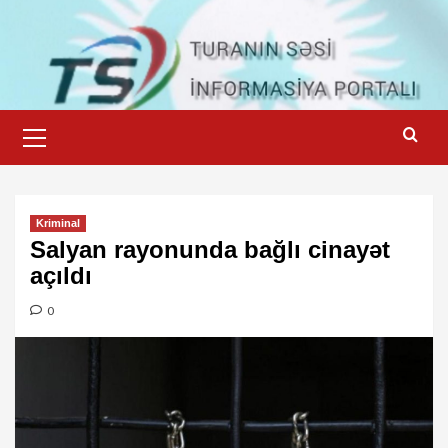
Skip
to
content
Primary
Menu
Kriminal
Salyan rayonunda bağlı cinayət
açıldı
0