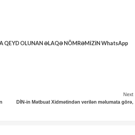
DA QEYD OLUNAN ƏLAQƏ NÖMRƏMİZİN WhatsApp
Next
n
DİN-in Mətbuat Xidmətindən verilən məlumata görə,