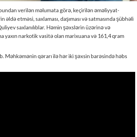
undan verilən məlumata görə, keçirilən əməliyyat-
ərin əldə etməsi, saxlaması, daşıması və satmasında şübhəli
uliyev saxlanılıblar. Həmin şəxslərin üzərinə və
ma yaxın narkotik vasitə olan marixuana və 161,4 qram
ıb. Məhkəmənin qərarı ilə hər iki şəxsin barəsində həbs