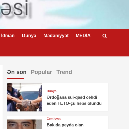
İdman
Dünya
Mədəniyyət
MEDİA
Ən son
Popular
Trend
Dünya
Ərdoğana sui-qəsd cəhdi
edən FETÖ-çü həbs olundu
Cəmiyyət
Bakıda peyda olan