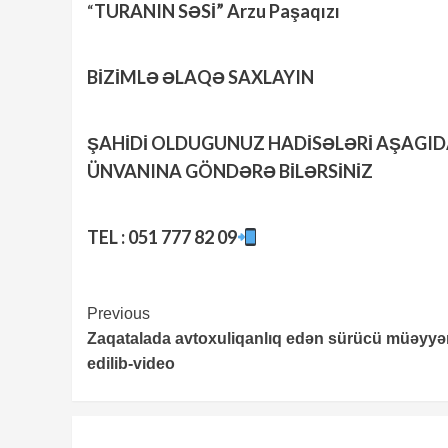
“
TURANIN SƏSİ” Arzu Paşaqızı
BİZİMLƏ ƏLAQƏ SAXLAYIN
ŞAHİDİ OLDUGUNUZ HADİSƏLƏRİ AŞAGI
ÜNVANINA GÖNDƏRƏ BİLƏRSİNİZ
TEL : 051 777 82 09
Continue
Previous
Zaqatalada avtoxuliqanlıq edən sürücü müəyyə
Reading
edilib-video