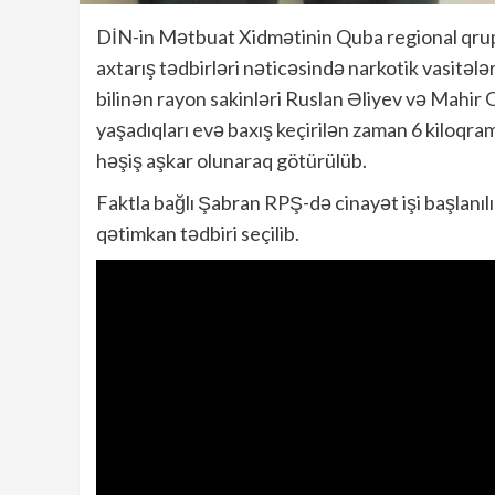
DİN-in Mətbuat Xidmətinin Quba regional qrup
axtarış tədbirləri nəticəsində narkotik vasitəl
bilinən rayon sakinləri Ruslan Əliyev və Mahir Q
yaşadıqları evə baxış keçirilən zaman 6 kiloqra
həşiş aşkar olunaraq götürülüb.
Faktla bağlı Şabran RPŞ-də cinayət işi başlanıl
qətimkan tədbiri seçilib.