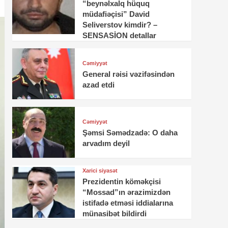
“beynəlxalq hüquq
müdafiəçisi” David
Seliverstov kimdir? –
SENSASİON detallar
Cəmiyyət
General rəisi vəzifəsindən
azad etdi
Cəmiyyət
Şəmsi Səmədzadə: O daha
arvadım deyil
Xarici siyasət
Prezidentin köməkçisi
“Mossad”ın ərazimizdən
istifadə etməsi iddialarına
münasibət bildirdi