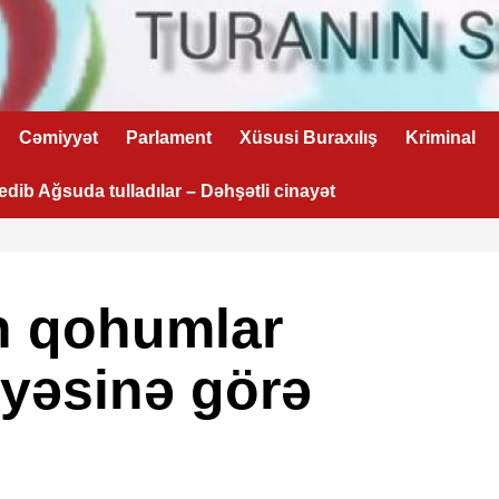
Cəmiyyət
Parlament
Xüsusi Buraxılış
Kriminal
 edib Ağsuda tulladılar – Dəhşətli cinayət
n qohumlar
yyəsinə görə