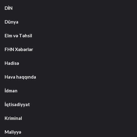
DİN
Dünya
Elm və Təhsil
FHN Xəbərlər
Hadisə
Hava haqqında
İdman
İqtisadiyyat
Kriminal
Maliyyə