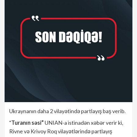
Ukraynanın daha 2 vilayətində partlayış baş verib.
“
Turanın səsi”
UNIAN-a istinadən xəbər verir ki,
Rivne və Krivoy Roq vilayətlərində partlayış