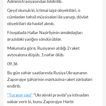
Administrasiyasından bildirilib.
Qeyd olunub ki, ictimai iaşə obyektləri, o
cümlədən təhsil müssisələri ilə yanaşı, dövlət
obyektləri də hədəf alınıb.
Fövqəladə Hallar Nazirliyinin əməkdaşları
ərazidəki yanğını söndürüblər.
Məlumata görə, Rusiyanın atdığı 2 raket
avtosalona düşüb, 1 nəfər ölüb.
09.36
Bu gün səhər saatlarında Rusiya Ukraynanın
Zaporojye şəhərinin mərkəzinə raket zərbələri
endirib.
“Turanın səsi”
“Ukrainski pravda”ya istinadən
xəbər verir ki, bunu Zaporojye Hərbi