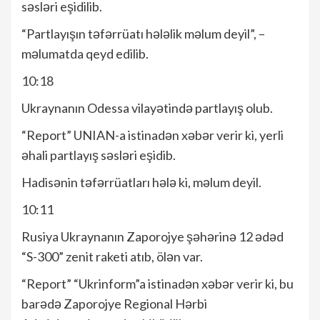
səsləri eşidilib.
“Partlayışın təfərrüatı hələlik məlum deyil”, –
məlumatda qeyd edilib.
10:18
Ukraynanın Odessa vilayətində partlayış olub.
“Report” UNIAN-a istinadən xəbər verir ki, yerli
əhali partlayış səsləri eşidib.
Hadisənin təfərrüatları hələ ki, məlum deyil.
10:11
Rusiya Ukraynanın Zaporojye şəhərinə 12 ədəd
“S-300” zenit raketi atıb, ölən var.
“Report” “Ukrinform”a istinadən xəbər verir ki, bu
barədə Zaporojye Regional Hərbi