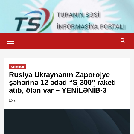
Skip
to
content
Primary
Menu
Kriminal
Rusiya Ukraynanın Zaporojye
şəhərinə 12 ədəd “S-300” raketi
atıb, ölən var – YENİLƏNİB-3
0