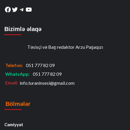
Facebook
Twitter
Telegram
YouTube
Bizimlə əlaqə
Təsisçi və Baş redaktor Arzu Paşaqızı
Telefon
:
051 777 82 09
WhatsApp
:
051 777 82 09
Email:
info.turaninsesi@gmail.com
Bölmələr
Cəmiyyət