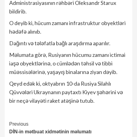
Administrasiyasının rəhbəri Oleksandr Starux
bildirib.
O deyib ki, hücum zamanı infrastruktur obyektləri
hədəfə alınıb.
Dağıntı və tələfatla bağlı araşdırma aparılır.
Məlumata görə, Rusiyanın hücumu zamanı ictimai
iaşə obyektlərinə, o cümlədən təhsil və tibbi
müəssisələrinə, yaşayış binalarına ziyan dəyib.
Qeyd edək ki, oktyabrın 10-da Rusiya Silahlı
Qüvvələri Ukraynanın paytaxtı Kiyev şəhərini və
bir neçə vilayəti raket atəşinə tutub.
Continue
Previous
DİN-in mətbuat xidmətinin məlumatı
Reading